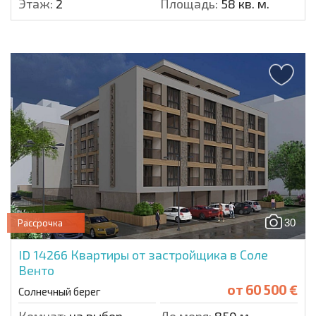
Этаж:
2
Площадь:
58 кв. м.
30
Рассрочка
ID 14266
Квартиры от застройщика в Соле
Венто
от
60 500 €
Солнечный берег