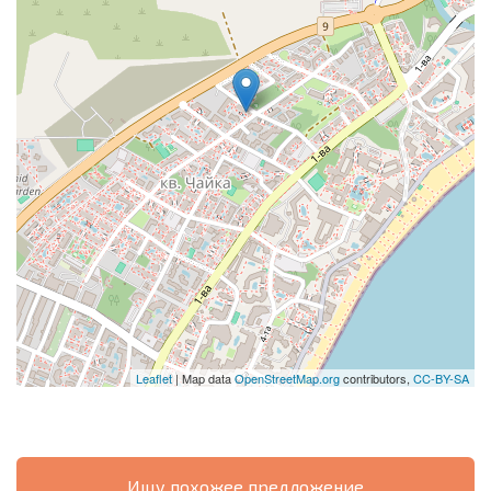
Leaflet
| Map data
OpenStreetMap.org
contributors,
CC-BY-SA
Ищу похожее предложение