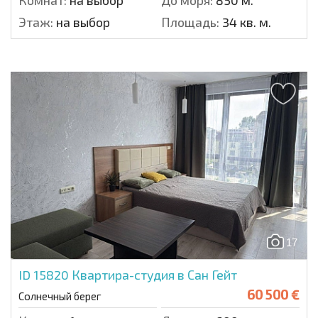
Комнат:
на выбор
До моря:
850 м.
Этаж:
на выбор
Площадь:
34 кв. м.
17
ID 15820
Квартира-студия в Сан Гейт
60 500 €
Солнечный берег