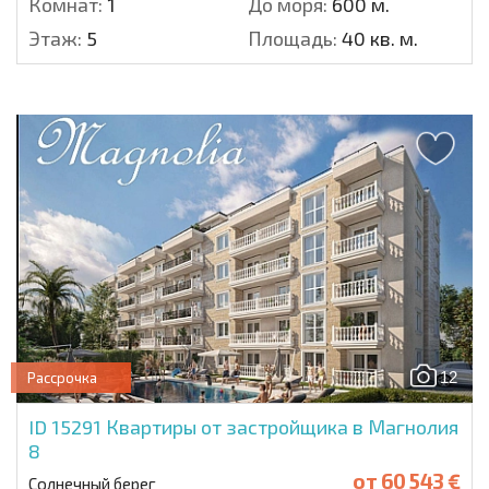
Комнат:
1
До моря:
600 м.
Этаж:
5
Площадь:
40 кв. м.
12
Рассрочка
ID 15291
Квартиры от застройщика в Магнолия
8
от
60 543 €
Солнечный берег