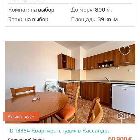
Комнат:
на выбор
До моря:
800 м.
Этаж:
на выбор
Площадь:
39 кв. м.
14
Рекомендуем
ID 13354
Квартира-студия в Кассандра
60 900 €
Солнечный берег