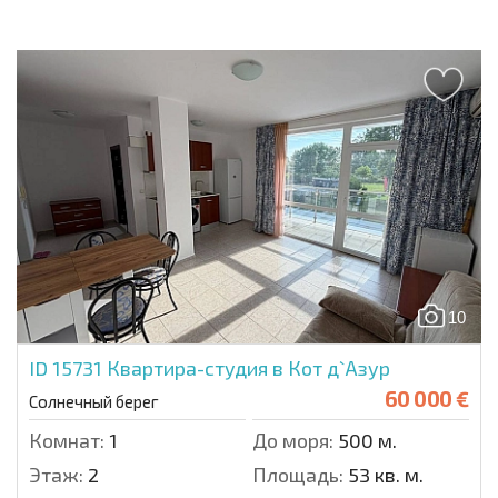
10
ID 15731
Квартира-студия в Кот д`Азур
60 000 €
Солнечный берег
Комнат:
1
До моря:
500 м.
Этаж:
2
Площадь:
53 кв. м.