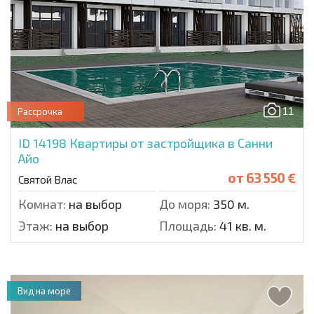
11
Рассрочка
ID 14198
Квартиры от застройщика в Санни
Айо
от
63 550 €
Святой Влас
Комнат:
на выбор
До моря:
350 м.
Этаж:
на выбор
Площадь:
41 кв. м.
Вид на море