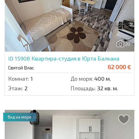
20
ID 15908
Квартира-студия в Юрта Балкана
62 000 €
Святой Влас
Комнат:
1
До моря:
400 м.
Этаж:
2
Площадь:
32 кв. м.
Вид на море