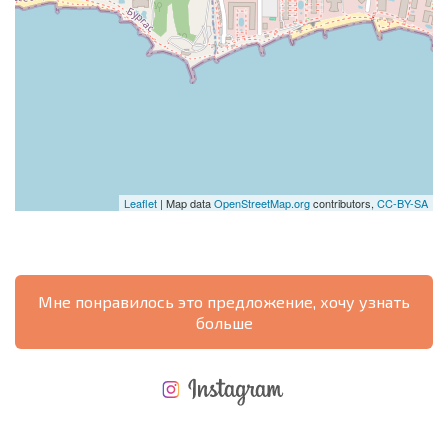
Leaflet
| Map data
OpenStreetMap.org
contributors,
CC-BY-SA
Мне понравилось это предложение, хочу узнать
больше
НОВАЯ МАСШТАБНАЯ ПОЛЕТНАЯ ПРОГРАММА
РАСХОДЫ ПРИ ПОКУПКЕ
ЕЖЕГОДНЫЕ РАСХОДЫ НА СОДЕРЖАНИЕ