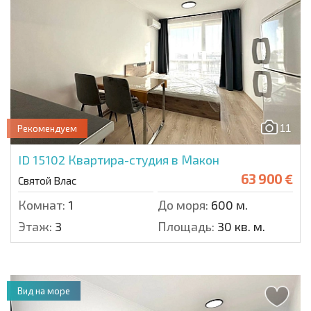
11
Рекомендуем
ID 15102
Квартира-студия в Макон
63 900 €
Святой Влас
Комнат:
1
До моря:
600 м.
Этаж:
3
Площадь:
30 кв. м.
Вид на море