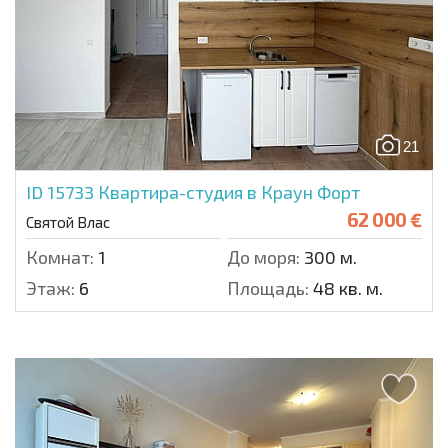
21
ID 15733
Квартира-студия в Краун Форт
62 000 €
Святой Влас
Комнат:
1
До моря:
300 м.
Этаж:
6
Площадь:
48 кв. м.