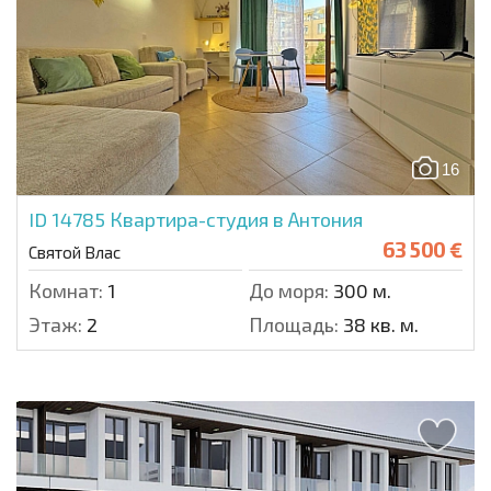
16
ID 14785
Квартира-студия в Антония
63 500 €
Святой Влас
Комнат:
1
До моря:
300 м.
Этаж:
2
Площадь:
38 кв. м.