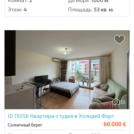
Комнат:
2
До моря:
1000 м.
Этаж:
4
Площадь:
53 кв. м.
15
ID 15056
Квартира-студия в Холидей Форт
60 000 €
Солнечный берег