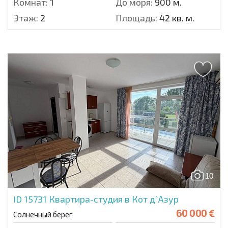
Комнат:
1
До моря:
900 м.
Этаж:
2
Площадь:
42 кв. м.
10
ID 15731
Квартира-студия в Кот д`Азур
60 000 €
Солнечный берег