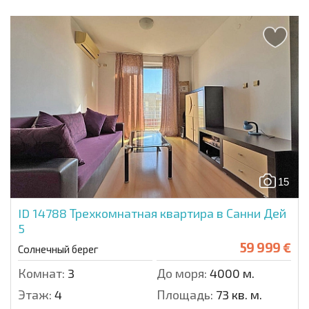
15
ID 14788
Трехкомнатная квартира в Санни Дей
5
59 999 €
Солнечный берег
Комнат:
3
До моря:
4000 м.
Этаж:
4
Площадь:
73 кв. м.