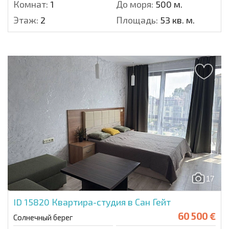
Комнат:
1
До моря:
500 м.
Этаж:
2
Площадь:
53 кв. м.
17
ID 15820
Квартира-студия в Сан Гейт
60 500 €
Солнечный берег