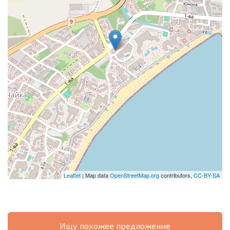
Leaflet
| Map data
OpenStreetMap.org
contributors,
CC-BY-SA
Ищу похожее предложение