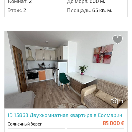
Комнат:
2
До моря:
600 м.
Этаж:
2
Площадь:
65 кв. м.
11
ID 15863
Двухкомнатная квартира в Солмарин
85 000 €
Солнечный берег