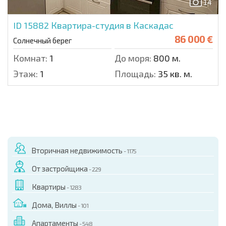
14
ID 15882
Квартира-студия в Каскадас
86 000 €
Солнечный берег
Комнат:
1
До моря:
800 м.
Этаж:
1
Площадь:
35 кв. м.
Вторичная недвижимость
- 1175
От застройщика
- 229
Квартиры
- 1283
Дома, Виллы
- 101
Апартаменты
- 548