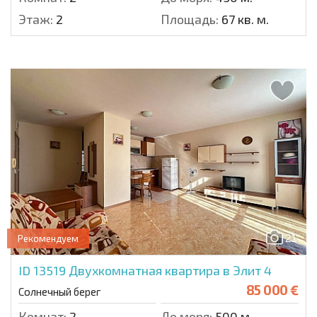
Этаж:
2
Площадь:
67 кв. м.
21
Рекомендуем
ID 13519
Двухкомнатная квартира в Элит 4
85 000 €
Солнечный берег
Комнат:
2
До моря:
500 м.