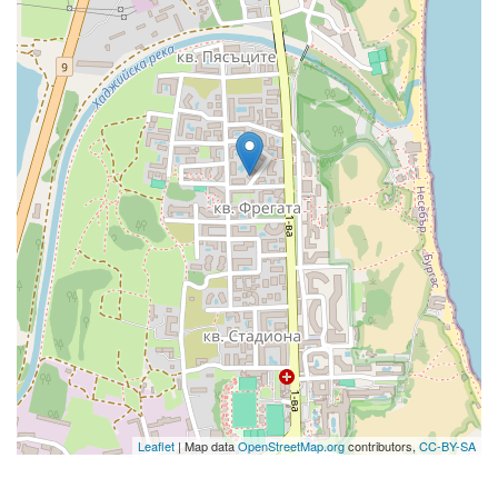
Leaflet
| Map data
OpenStreetMap.org
contributors,
CC-BY-SA