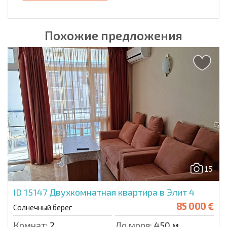
Похожие предложения
15
ID 15147
Двухкомнатная квартира в Элит 4
85 000 €
Солнечный берег
Комнат:
2
До моря:
450 м.