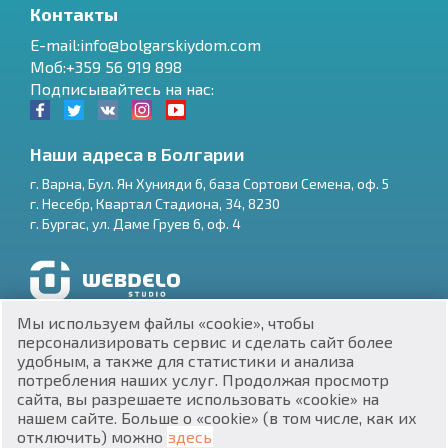
Контакты
E-mail:info@bolgarskiydom.com
Моб:+359 56 919 898
Подписывайтесь на нас:
Наши адреса в Болгарии
г.
Варна
,
Бул. Ян Хунияди 6, база Сортови Семена, оф. 5
г.
Несебр
,
Квартал Стадиона, 34
,
8230
RU
г.
Бургас
,
ул. Даме Груев 6, оф. 4
€
EN
$
UA
Разработка и SEO продвижение сайтов
Мы используем файлы «cookie», чтобы
₽
PL
персонализировать сервис и сделать сайт более
удобным, а также для статистики и анализа
потребления наших услуг. Продолжая просмотр
₴
DE
сайта, вы разрешаете использовать «cookie» на
нашем сайте. Больше о «cookie» (в том числе, как их
zł
BG
ЕИК 201160903
отключить) можно
здесь