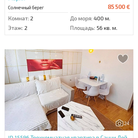
85 500 €
Солнечный берег
Комнат:
2
До моря:
400 м.
Этаж:
2
Площадь:
56 кв. м.
24
ID 15596
Трехкомнатная квартира в Санни Дей