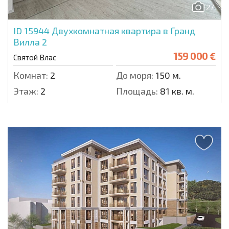
27
ID 15944
Двухкомнатная квартира в Гранд
Вилла 2
159 000 €
Святой Влас
Комнат:
2
До моря:
150 м.
Этаж:
2
Площадь:
81 кв. м.