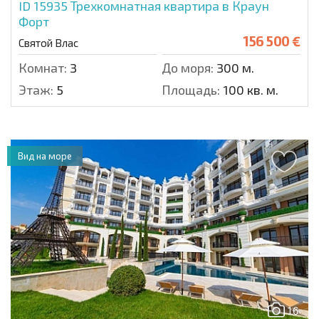
ID 15935
Трехкомнатная квартира в Краун
Форт
156 500 €
Святой Влас
Комнат:
3
До моря:
300 м.
Этаж:
5
Площадь:
100 кв. м.
Вид на море
16