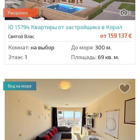
6
Рассрочка
ID 15794
Квартиры от застройщика в Корал
от
159 137 €
Святой Влас
Комнат:
на выбор
До моря:
300 м.
Этаж:
1
Площадь:
69 кв. м.
Вид на море