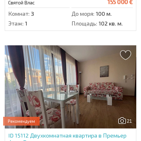
155 000 €
Святой Влас
Комнат:
3
До моря:
100 м.
Этаж:
1
Площадь:
102 кв. м.
21
Рекомендуем
ID 15112
Двухкомнатная квартира в Премьер