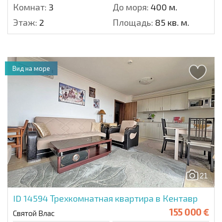
Комнат:
3
До моря:
400 м.
Этаж:
2
Площадь:
85 кв. м.
Вид на море
21
ID 14594
Трехкомнатная квартира в Кентавр
155 000 €
Святой Влас