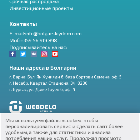
Срочная распродажа
Инвестиционные проекты
Контакты
E-mail:info@bolgarskiydom.com
Моб:+359 56 919 898
Подписывайтесь на нас:
Наши адреса в Болгарии
г.
Варна
,
Бул. Ян Хунияди 6, база Сортови Семена, оф. 5
г.
Несебр
,
Квартал Стадиона, 34
,
8230
RU
г.
Бургас
,
ул. Даме Груев 6, оф. 4
€
EN
$
UA
Разработка и SEO продвижение сайтов
Мы используем файлы «cookie», чтобы
₽
PL
персонализировать сервис и сделать сайт более
удобным, а также для статистики и анализа
потребления наших услуг. Продолжая просмотр
₴
DE