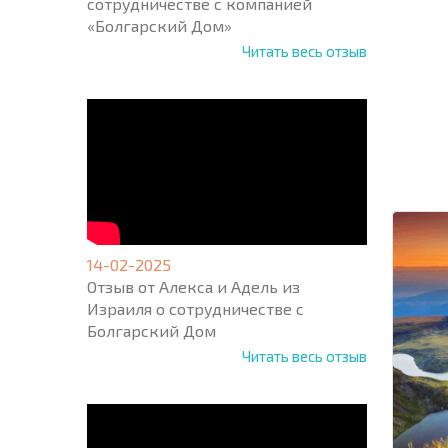
сотрудничестве с компанией
«Болгарский Дом»
Читать весь отзыв
НОВАЯ
МАСШ
ПОЛЕТ
ПРОГ
+1
United
States
+1
14-02-2025
* Поля об
Отзыв от Алекса и Адель из
Израиля о сотрудничестве с
Болгарский Дом
Читать весь отзыв