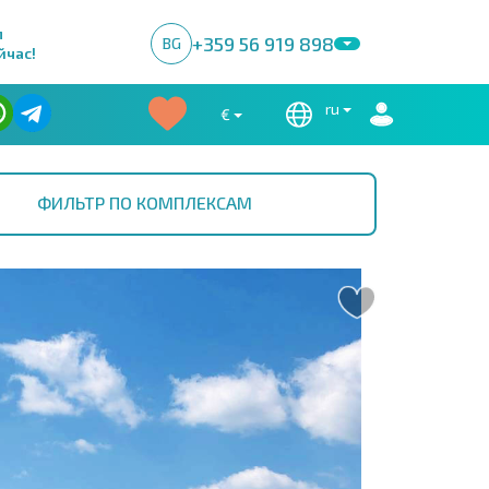
м
+359 56 919 898
BG
йчас!
ru
€
ФИЛЬТР ПО КОМПЛЕКСАМ