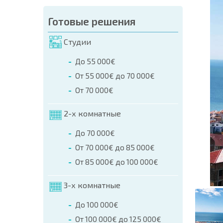
аказа (Имя, E-mail, Телефон)
Готовые решения
а
Студии
о телефонам:
До 55 000€
+359 8 9797 99 03
От 55 000€ до 70 000€
От 70 000€
2-х комнатные
До 70 000€
От 70 000€ до 85 000€
От 85 000€ до 100 000€
3-х комнатные
До 100 000€
От 100 000€ до 125 000€