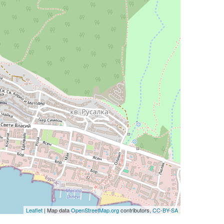
Leaflet
| Map data
OpenStreetMap.org
contributors,
CC-BY-SA