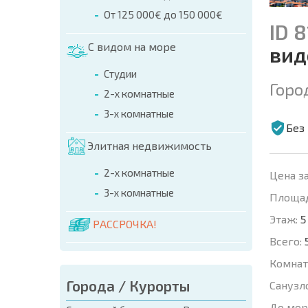
От 125 000€ до 150 000€
ID 
С видом на море
вид
Студии
Горо
2-х комнатные
3-х комнатные
Без
Элитная недвижимость
2-х комнатные
Цена за
3-х комнатные
Площад
Этаж:
5
РАССРОЧКА!
Всего:
Комнат
Города / Курорты
Санузл
До мор