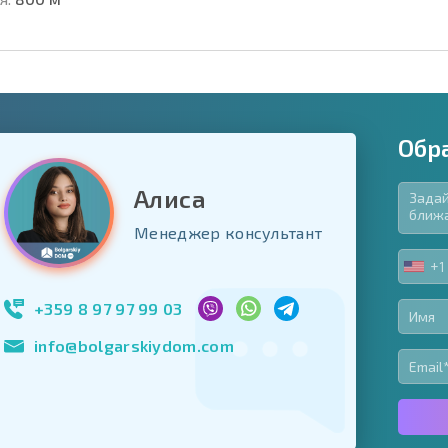
Обр
Алиса
язательные для заполнения
Менеджер консультант
ь форму
+1
UNIT
Подписаться на 
STA
использование с
+1
+359 8 97 97 99 03
info@bolgarskiydom.com