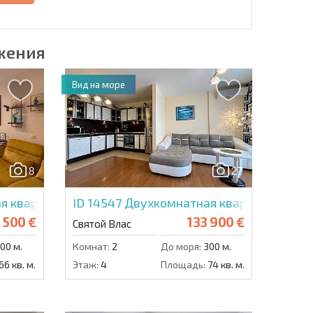
жения
Вид на море
8
27
я квартира в Стар Дримс
ID 14547
Двухкомнатная квартира в Ари
 500 €
133 900 €
Святой Влас
00 м.
Комнат:
2
До моря:
300 м.
66 кв. м.
Этаж:
4
Площадь:
74 кв. м.