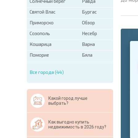
Солнечный берег
Равда
Святой Влас
Бургас
Приморско
Обзор
Созополь
Несебр
+1
Кошарица
Варна
United
States
Поморие
Бяла
+1
* Поля об
Все города (44)
Свернут
Какой город лучше
выбрать?
Как выгодно купить
недвижимость в 2026 году?