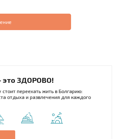
ение
О
ХОДНОСТЬ
ДИСТАНЦИОННОЙ
РАССРОЧКА В
СДЕЛКЕ
БОЛГАРИИ
- это ЗДОРОВО!
 стоит переехать жить в Болгарию:
та отдыха и развлечения для каждого
рассылку | Нажимая кнопку, вы разрешаете
воих данных.
Отправить сообщение
е