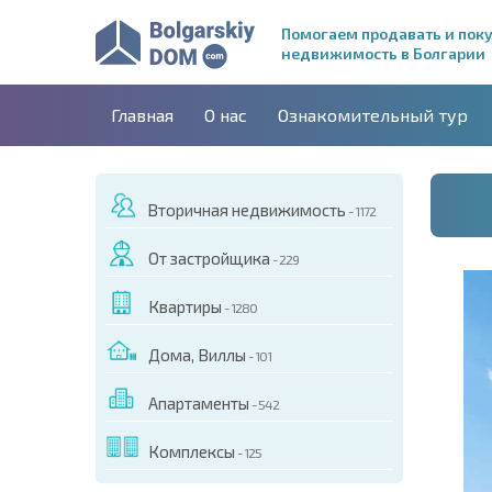
Помогаем продавать и пок
недвижимость в Болгарии
Главная
О нас
Ознакомительный тур
Вторичная недвижимость
- 1172
От застройщика
- 229
Квартиры
- 1280
Дома, Виллы
- 101
Апартаменты
- 542
ДЕО ЭТОГО ОБЪЕКТА
Комплексы
- 125