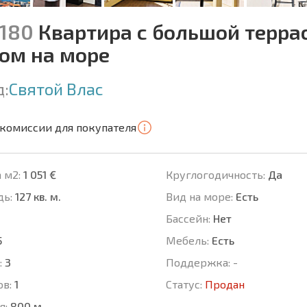
8180
Квартира с большой терра
ом на море
д:
Святой Влас
 комиссии для покупателя
 м2:
1 051 €
Круглогодичность:
Да
ь:
127 кв. м.
Вид на море:
Есть
Басcейн:
Нет
5
Мебель:
Есть
:
3
Поддержка:
-
ов:
1
Статус:
Продан
я:
800 м