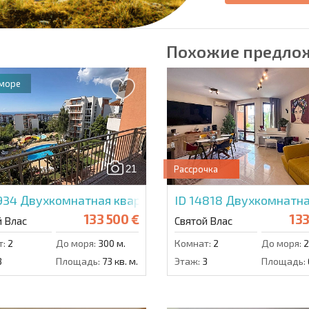
Похожие предло
 море
21
Рассрочка
5934
Двухкомнатная квартира в Краун Форт
ID 14818
Двухкомнатна
133 500 €
133
й Влас
Святой Влас
т:
2
До моря:
300 м.
Комнат:
2
До моря:
2
3
Площадь:
73 кв. м.
Этаж:
3
Площадь: