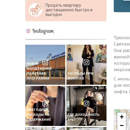
Продать квартиру
дистанционно быстро и
выгодно
Трехко
Святом
Она ра
ванной
которо
НОВАЯ
МАСШТАБНАЯ
морска
ПОЛЕТНАЯ
РАСХОДЫ ПРИ
С жиль
ПРОГРАММА
ПОКУПКЕ
для пос
лифта.
ЕЖЕГОДНЫЕ
РАСХОДЫ НА
ГДЕ ДОХОДНОСТЬ
+
СОДЕРЖАНИЕ
6%?
−