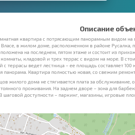
Описание объе
мнатная квартира с потрясающим панорамным видом на м
 Власе, в жилом доме, расположенном в районе Русалка, 
сположена на последнем, пятом этаже и состоит из прихож
 комнаты, кладовой и трех террас с видом на море. В сто
й с террасы ведет лестница – ее площадь составляет 100 к
я панорама. Квартира полностью новая, со свежим ремон
цов жилого дома не стягивается плата за обслуживание, 
тоянного проживания. На заднем дворе – зона для барбекю
 В шаговой доступности – паркинг, магазины, игровые пл