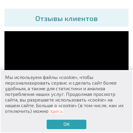
Отзывы клиентов
RU
€
EN
$
UA
Мы используем файлы «cookie», чтобы
₽
PL
персонализировать сервис и сделать сайт более
удобным, а также для статистики и анализа
потребления наших услуг. Продолжая просмотр
₴
DE
сайта, вы разрешаете использовать «cookie» на
нашем сайте. Больше о «cookie» (в том числе, как их
Александр и Елена отзыв о сотрудничестве с
zł
BG
отключить) можно
здесь
компанией «Болгарский Дом»
Подробнее
17-03-2025
ОК
€
ХОЧУ ПРОДАТЬ
ХОЧУ КУПИТЬ
RU