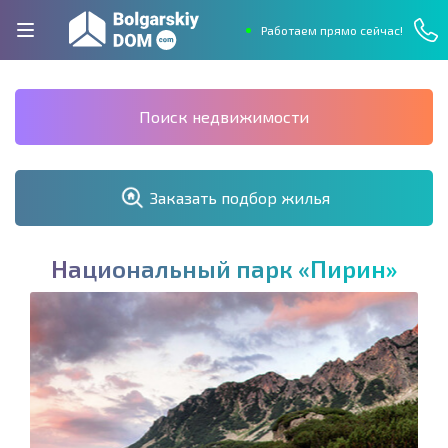
Работаем прямо сейчас!
Поиск недвижимости
Заказать подбор жилья
Н
а
ц
и
о
н
а
л
ь
н
ы
й
п
а
р
к
«
П
и
р
и
н
»