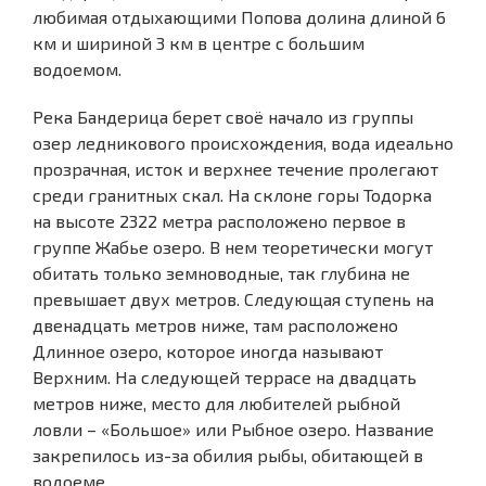
любимая отдыхающими Попова долина длиной 6
км и шириной 3 км в центре с большим
водоемом.
Река Бандерица берет своё начало из группы
озер ледникового происхождения, вода идеально
прозрачная, исток и верхнее течение пролегают
среди гранитных скал. На склоне горы Тодорка
на высоте 2322 метра расположено первое в
группе Жабье озеро. В нем теоретически могут
обитать только земноводные, так глубина не
превышает двух метров. Следующая ступень на
двенадцать метров ниже, там расположено
Длинное озеро, которое иногда называют
Верхним. На следующей террасе на двадцать
метров ниже, место для любителей рыбной
ловли – «Большое» или Рыбное озеро. Название
закрепилось из-за обилия рыбы, обитающей в
водоеме.