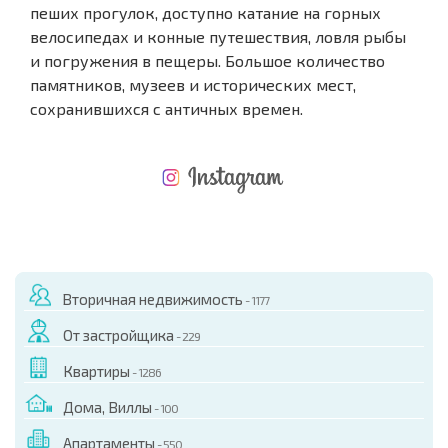
пеших прогулок, доступно катание на горных
велосипедах и конные путешествия, ловля рыбы
и погружения в пещеры. Большое количество
памятников, музеев и исторических мест,
сохранившихся с античных времен.
НОВАЯ МАСШТАБНАЯ ПОЛЕТНАЯ ПРОГРАММА
РАСХОДЫ ПРИ ПОКУПКЕ
ЕЖЕГОДНЫЕ РАСХОДЫ НА СОДЕРЖАНИЕ
Вторичная недвижимость
- 1177
От застройщика
- 229
Квартиры
- 1286
Дома, Виллы
- 100
Апартаменты
- 550