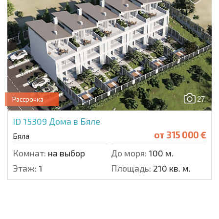
27
Рассрочка
ID 15309
Дома в Бяле
от
315 000 €
Бяла
Комнат:
на выбор
До моря:
100 м.
Этаж:
1
Площадь:
210 кв. м.