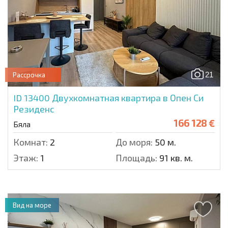
21
Рассрочка
ID 13400
Двухкомнатная квартира в Опен Си
Резиденс
166 128 €
Бяла
Комнат:
2
До моря:
50 м.
Этаж:
1
Площадь:
91 кв. м.
Вид на море