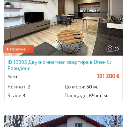
20
Рассрочка
ID 13395
Двухкомнатная квартира в Опен Си
Резиденс
181 280 €
Бяла
Комнат:
2
До моря:
50 м.
Этаж:
3
Площадь:
89 кв. м.