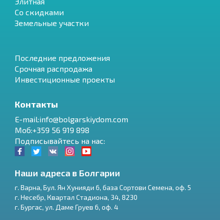
Элитная
Со скидками
Земельные участки
Последние предложения
Срочная распродажа
Инвестиционные проекты
Контакты
E-mail:info@bolgarskiydom.com
Моб:+359 56 919 898
Подписывайтесь на нас:
Наши адреса в Болгарии
г.
Варна
,
Бул. Ян Хунияди 6, база Сортови Семена, оф. 5
г.
Несебр
,
Квартал Стадиона, 34
,
8230
RU
г.
Бургас
,
ул. Даме Груев 6, оф. 4