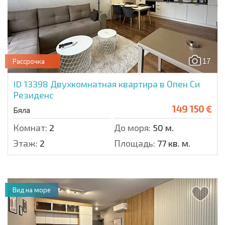
17
Рассрочка
ID 13398
Двухкомнатная квартира в Опен Си
Резиденс
149 150 €
Бяла
Комнат:
2
До моря:
50 м.
Этаж:
2
Площадь:
77 кв. м.
Вид на море