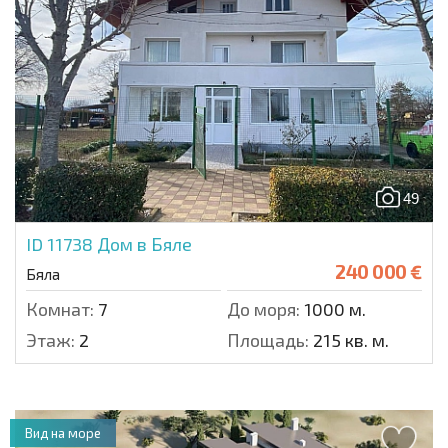
49
ID 11738
Дом в Бяле
240 000 €
Бяла
Комнат:
7
До моря:
1000 м.
Этаж:
2
Площадь:
215 кв. м.
Вид на море