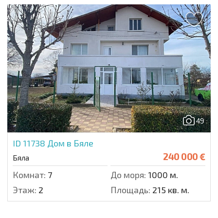
49
ID 11738
Дом в Бяле
240 000 €
Бяла
Комнат:
7
До моря:
1000 м.
Этаж:
2
Площадь:
215 кв. м.