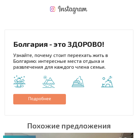
НОВАЯ МАСШТАБНАЯ ПОЛЕТНАЯ ПРОГРАММА
РАСХОДЫ ПРИ ПОКУПКЕ
ЕЖЕГОДНЫЕ РАСХОДЫ НА СОДЕРЖАНИЕ
Болгария - это ЗДОРОВО!
Узнайте, почему стоит переехать жить в
Болгарию: интересные места отдыха и
развлечения для каждого члена семьи.
Подробнее
Похожие предложения