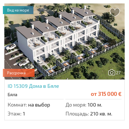
Вид на море
27
Рассрочка
ID 15309
Дома в Бяле
от
315 000 €
Бяла
Комнат:
на выбор
До моря:
100 м.
Этаж:
1
Площадь:
210 кв. м.