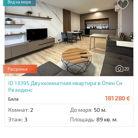
Вид на море
20
Рассрочка
ID 13395
Двухкомнатная квартира в Опен Си
Резиденс
181 280 €
Бяла
Комнат:
2
До моря:
50 м.
Этаж:
3
Площадь:
89 кв. м.