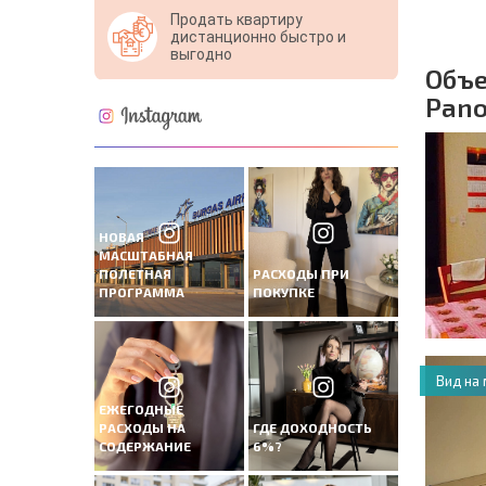
Продать квартиру
дистанционно быстро и
выгодно
Объе
Pano
НОВАЯ
МАСШТАБНАЯ
ПОЛЕТНАЯ
РАСХОДЫ ПРИ
ПРОГРАММА
ПОКУПКЕ
Вид на
ЕЖЕГОДНЫЕ
РАСХОДЫ НА
ГДЕ ДОХОДНОСТЬ
СОДЕРЖАНИЕ
6%?