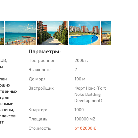
Параметры:
LUB,
Построенно:
2006 г.
жье
Этажность:
7
влен
До моря:
100 м
еющих
Застройщик:
Форт Нокс (Fort
ственных
Noks Building
и для
Development)
ольными
газины,
Квартир:
1000
плексов
Площадь:
100000 м2
ет,
Стоимость:
от 62000 €