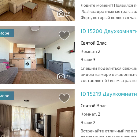
Ловите момент! Появился
76,3 квадратных метра с 
19
Форт, который является час
ID 15200
Двухкомнатн
 море
Святой Влас
Комнат:
2
Этаж:
3
Спешим поделиться свежим
видом на море в живописн
27
составляет 67 кв. м, а расп
ID 15219
Двухкомнатн
 море
Святой Влас
Комнат:
2
Этаж:
2
Встречайте отличный по вс
просторная двухкомнатная 