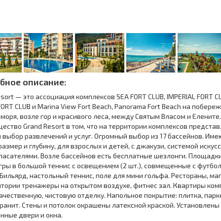
бное описание:
esort — это ассоциация комплексов SEA FORT CLUB, IMPERIAL FORT C
ORT CLUB и Marina View Fort Beach, Panorama Fort Beach на побере
моря, возле гор и красивого леса, между Святым Власом и Елените.
ество Grand Resort в том, что на территории комплексов предста
 выбор развлечений и услуг. Огромный выбор из 17 бассейнов. Им
азмер и глубину, для взрослых и детей, с джакузи, системой искус
спасателями. Возле бассейнов есть бесплатные шезлонги. Площадк
игры в большой теннис с освещением (2 шт.), совмещенные с футб
 Бильярд, настольный теннис, поле для мини гольфа. Рестораны, ма
итории тренажеры на открытом воздухе, фитнес зал. Квартиры ком
ачественную, чистовую отделку. Напольное покрытие: плитка, парк
ранит. Стены и потолок окрашены латексной краской. Установлены
нные двери и окна.