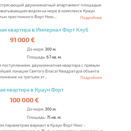
 потрясающий двухкомнатный апартамент площадью
захватывающим видом на море в комплексе Краун
тью престижного Форт Нокс...
Подробнее
ая квартира в Империал Форт Клуб
91 000 €
До моря:
300 м.
Площадь:
67 кв. м.
 поступлением: двухкомнатная квартира с прямым
ейшей локации Святого Власа! Квадратура объекта
оложение на третьем эт...
Подробнее
ая квартира в Краун Форт
100 000 €
До моря:
300 м.
Площадь:
75 кв. м.
ем параметрам вариант в Краун Форт Нокс -
квартира площадью 75 кв. м с панорамным видом на