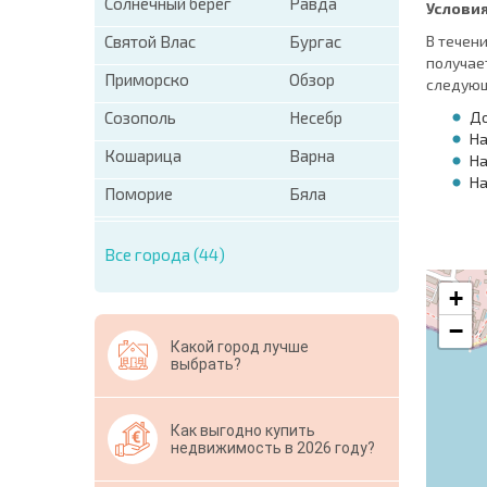
Солнечный берег
Равда
Условия
Святой Влас
Бургас
В течен
получае
Приморско
Обзор
следующ
Созополь
Несебр
До
На
Кошарица
Варна
На
На
Поморие
Бяла
Все города (44)
+
−
Какой город лучше
выбрать?
Как выгодно купить
недвижимость в 2026 году?