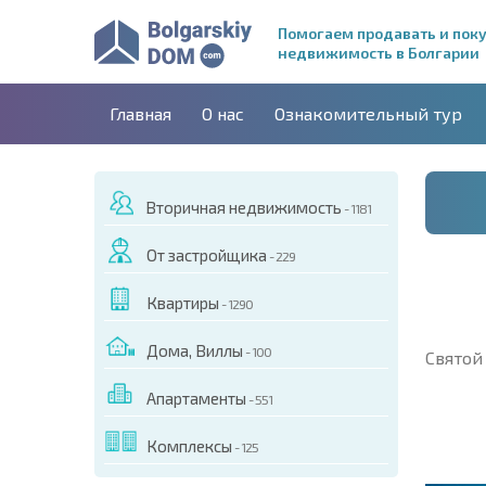
Помогаем продавать и пок
недвижимость в Болгарии
Главная
О нас
Ознакомительный тур
Вторичная недвижимость
- 1181
От застройщика
- 229
Квартиры
- 1290
Дома, Виллы
- 100
Святой
Апартаменты
- 551
Комплексы
- 125