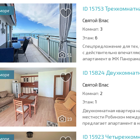
ID 15753
Трехкомнатн
 море
Святой Влас
Комнат:
3
Этаж:
6
Спецпредложение для тех, 
с действительно впечатля
51
апартамент в ЖК Панорама 
ID 15824
Двухкомнатн
 море
Святой Влас
Комнат:
2
Этаж:
1
Двухкомнатная квартира н
местности Робинзон между 
19
предлагает апартамент в к
ID 15923
Четырехкомн
 море