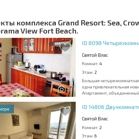
кты комплекса Grand Resort: Sea, Crown
rama View Fort Beach.
ID 8098
Четырехкомна
Святой Влас
Комнат:
4
Этаж:
2
Большая четырехкомнатная 
одна привлекательная нови
23
Апартамент, объединенный 
ID 14806
Двухкомнатн
 море
Святой Влас
Комнат:
2
Этаж:
6