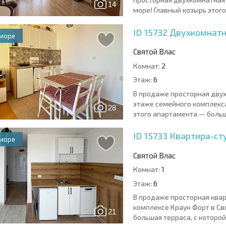
14
море! Главный козырь этого
ID 15732
Двухкомнатн
 море
Святой Влас
Комнат:
2
Этаж:
6
В продаже просторная дву
этаже семейного комплекса
28
этого апартамента — больша
ID 15733
Квартира-ст
 море
Святой Влас
Комнат:
1
Этаж:
6
В продаже просторная ква
комплексе Краун Форт в Св
21
большая терраса, с которой