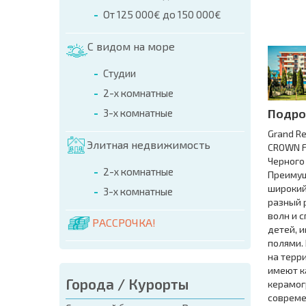
От 125 000€ до 150 000€
С видом на море
Студии
2-х комнатные
Подро
3-х комнатные
Grand R
Элитная недвижимость
CROWN F
Черного 
2-х комнатные
Преимущ
широкий
3-х комнатные
разный р
волн и 
РАССРОЧКА!
детей, 
полями.
на терр
имеют к
Города / Курорты
керамог
совреме