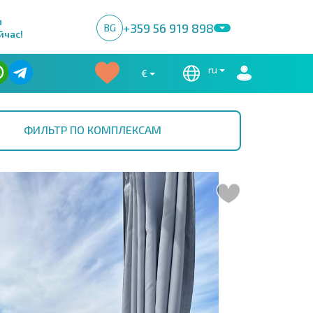
м
+359 56 919 898
BG
йчас!
ru
€
ФИЛЬТР ПО КОМПЛЕКСАМ