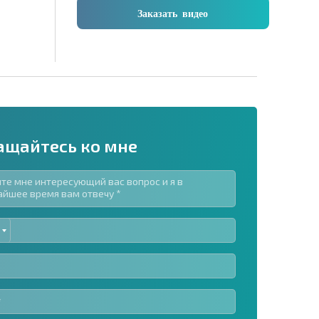
Заказать видео
ащайтесь ко мне
ED
рассылку | Нажимая кнопку, вы разрешаете
TES
воих данных.
Отправить сообщение