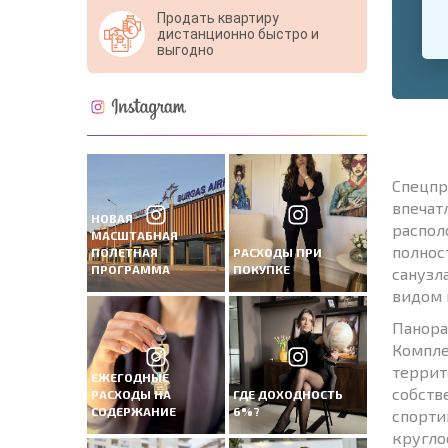
Продать квартиру
дистанционно быстро и
выгодно
Спецпр
впечат
НОВАЯ
распол
МАСШТАБНАЯ
полнос
ПОЛЕТНАЯ
РАСХОДЫ ПРИ
ПРОГРАММА
ПОКУПКЕ
санузл
видом 
Панора
Компле
террит
ЕЖЕГОДНЫЕ
собств
РАСХОДЫ НА
ГДЕ ДОХОДНОСТЬ
СОДЕРЖАНИЕ
6%?
спорти
кругло