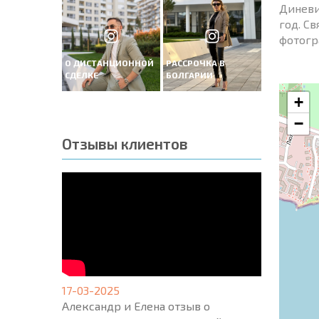
Диневи
год. С
фотогр
О ДИСТАНЦИОННОЙ
РАССРОЧКА В
СДЕЛКЕ
БОЛГАРИИ
+
−
Отзывы клиентов
17-03-2025
Александр и Елена отзыв о