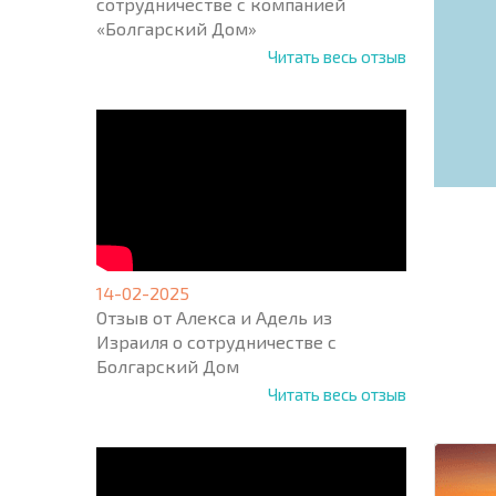
сотрудничестве с компанией
«Болгарский Дом»
Читать весь отзыв
14-02-2025
Отзыв от Алекса и Адель из
НОВАЯ
Израиля о сотрудничестве с
МАСШ
Болгарский Дом
ПОЛЕТ
Читать весь отзыв
ПРОГ
+1
United
States
+1