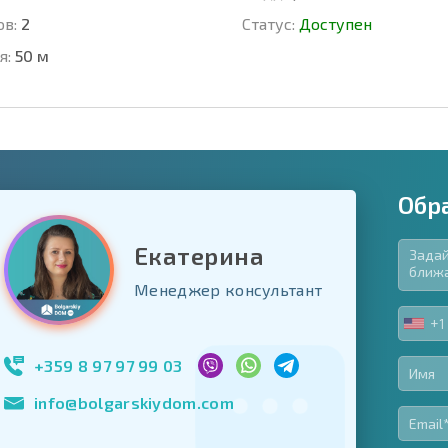
ов:
2
Статус:
Доступен
я:
50 м
Обр
Екатерина
язательные для заполнения
Менеджер консультант
ь форму
+1
UNIT
Подписаться на 
STA
использование с
+1
+359 8 97 97 99 03
info@bolgarskiydom.com