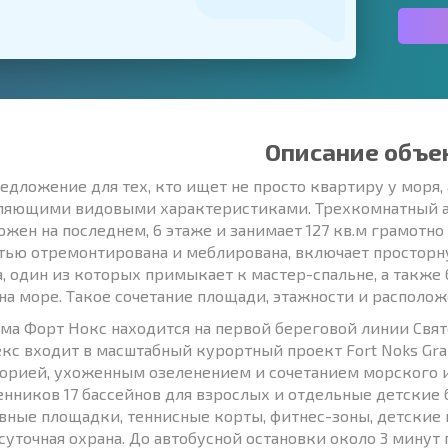
Описание объе
едложение для тех, кто ищет не просто квартиру у моря,
ляющими видовыми характеристиками. Трехкомнатный а
ожен на последнем, 6 этаже и занимает 127 кв.м грамотно
тью отремонтирована и меблирована, включает просторну
а, один из которых примыкает к мастер-спальне, а такж
на море. Такое сочетание площади, этажности и располож
ма Форт Нокс находится на первой береговой линии Святог
кс входит в масштабный курортный проект Fort Noks Gra
орией, ухоженным озеленением и сочетанием морского 
енников 17 бассейнов для взрослых и отдельные детские 
вные площадки, теннисные корты, фитнес-зоны, детские 
суточная охрана. До автобусной остановки около 3 минут