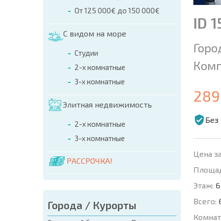
От 125 000€ до 150 000€
ID 
С видом на море
Горо
Студии
Комп
2-х комнатные
3-х комнатные
289
Элитная недвижимость
Без
2-х комнатные
3-х комнатные
Цена за
РАССРОЧКА!
Площад
Этаж:
6
Всего:
Города / Курорты
Комнат