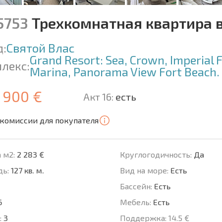
15753
Трехкомнатная квартира 
д:
Святой Влас
Grand Resort: Sea, Crown, Imperial F
лекс:
Marina, Panorama View Fort Beach.
 900 €
Акт 16:
есть
 комиссии для покупателя
 м2:
2 283 €
Круглогодичность:
Да
ь:
127 кв. м.
Вид на море:
Есть
Басcейн:
Есть
6
Мебель:
Есть
:
3
Поддержка:
14.5 €