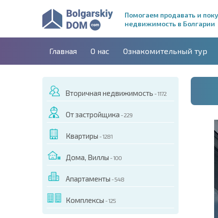
Помогаем продавать и пок
недвижимость в Болгарии
Главная
О нас
Ознакомительный тур
Вторичная недвижимость
- 1172
От застройщика
- 229
Квартиры
- 1281
Дома, Виллы
- 100
Апартаменты
- 548
ДЕО ЭТОГО ОБЪЕКТА
Комплексы
- 125