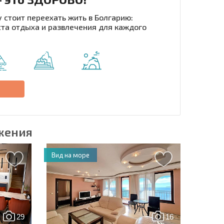
 стоит переехать жить в Болгарию:
та отдыха и развлечения для каждого
рассылку | Нажимая кнопку, вы разрешаете
воих данных.
Отправить сообщение
е
жения
Вид на море
29
16