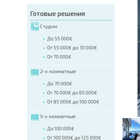
аказа (Имя, E-mail, Телефон)
Готовые решения
а
Студии
о телефонам:
До 55 000€
+359 8 9797 99 03
От 55 000€ до 70 000€
От 70 000€
2-х комнатные
До 70 000€
От 70 000€ до 85 000€
От 85 000€ до 100 000€
3-х комнатные
До 100 000€
От 100 000€ до 125 000€