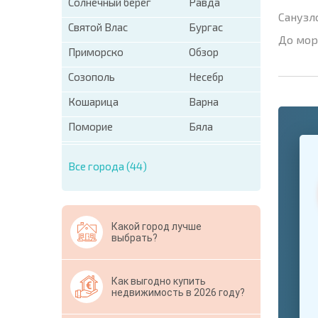
Солнечный берег
Равда
Санузл
Святой Влас
Бургас
До мор
Приморско
Обзор
Созополь
Несебр
Кошарица
Варна
Поморие
Бяла
+1
United
States
Все города (44)
+1
* Поля об
Какой город лучше
Свернут
выбрать?
Как выгодно купить
недвижимость в 2026 году?