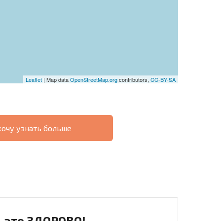
Leaflet
| Map data
OpenStreetMap.org
contributors,
CC-BY-SA
хочу узнать больше
О
ХОДНОСТЬ
ДИСТАНЦИОННОЙ
РАССРОЧКА В
СДЕЛКЕ
БОЛГАРИИ
- это ЗДОРОВО!