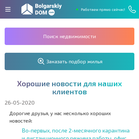
Работаем прямо сейчас!
Поиск недвижимости
Заказать подбор жилья
Х
о
р
о
ш
и
е
н
о
в
о
с
т
и
д
л
я
н
а
ш
и
х
к
л
и
е
н
т
о
в
26-05-2020
Дорогие друзья, у нас несколько хороших
новостей:
Во-первых, после 2-месячного карантина
и дистанционного режима работы, офис