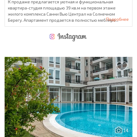
К продаже предлагается уютная и функциональная
квартира-студия площадью 39 кв.м на первом этаже
жилого комплекса Санни Вью Централ на Солнечном
Подробнее
Берегу. Апартамент продается в полностью меблиро...
НОВАЯ МАСШТАБНАЯ ПОЛЕТНАЯ ПРОГРАММА
РАСХОДЫ ПРИ ПОКУПКЕ
ЕЖЕГОДНЫЕ РАСХОДЫ НА СОДЕРЖАНИЕ
14