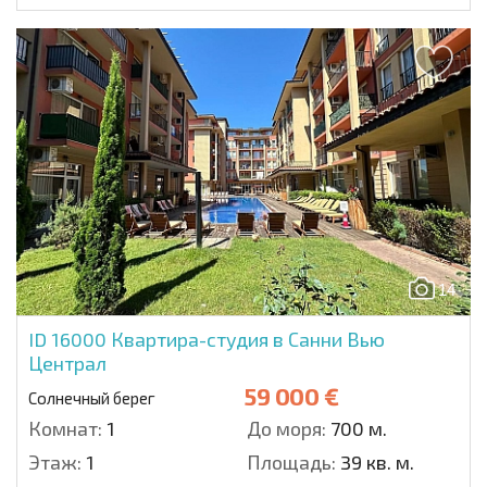
14
ID 16000
Квартира-студия в Санни Вью
Централ
59 000 €
Солнечный берег
Комнат:
1
До моря:
700 м.
Этаж:
1
Площадь:
39 кв. м.