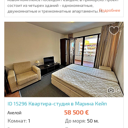
состоит из четырех зданий - однокомнатные,
Подробнее
двухкомнатные и трехкомнатные апартаменты. Н...
14
ID 15296
Квартира-студия в Марина Кейп
58 500 €
Ахелой
Комнат:
1
До моря:
50 м.