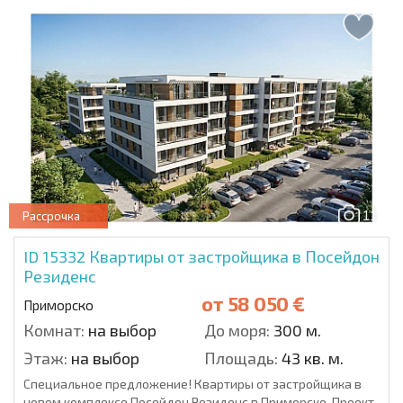
11
Рассрочка
ID 15332
Квартиры от застройщика в Посейдон
Резиденс
от
58 050 €
Приморско
Комнат:
на выбор
До моря:
300 м.
Этаж:
на выбор
Площадь:
43 кв. м.
Специальное предложение! Квартиры от застройщика в
новом комплексе Посейдон Резиденс в Приморско. Проект