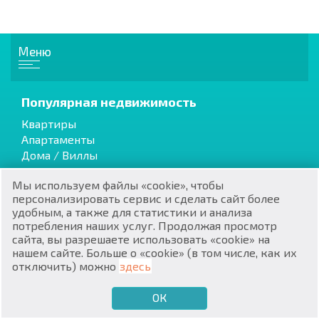
Меню
Популярная недвижимость
RU
Квартиры
€
EN
Апартаменты
Дома / Виллы
$
UA
Мы используем файлы «cookie», чтобы
₽
PL
персонализировать сервис и сделать сайт более
Коттеджи / Таунхаусы
удобным, а также для статистики и анализа
Вторичная
потребления наших услуг. Продолжая просмотр
₴
DE
От застройщика
сайта, вы разрешаете использовать «cookie» на
нашем сайте. Больше о «cookie» (в том числе, как их
zł
BG
отключить) можно
здесь
Элитная
ОК
€
ХОЧУ ПРОДАТЬ
ХОЧУ КУПИТЬ
RU
Со скидками
Земельные участки