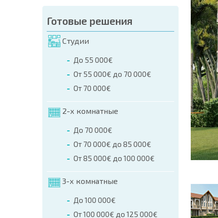
аказа (Имя, E-mail, Телефон)
Готовые решения
а
Студии
о телефонам:
До 55 000€
+359 8 9797 99 03
От 55 000€ до 70 000€
От 70 000€
2-х комнатные
До 70 000€
От 70 000€ до 85 000€
От 85 000€ до 100 000€
3-х комнатные
До 100 000€
От 100 000€ до 125 000€