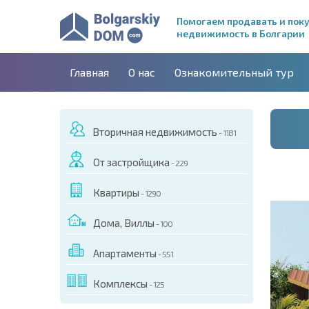
Помогаем продавать и пок
недвижимость в Болгарии
Главная
О нас
Ознакомительный тур
Вторичная недвижимость
- 1181
От застройщика
- 229
Квартиры
- 1290
Дома, Виллы
- 100
Апартаменты
- 551
ДЕО ЭТОГО ОБЪЕКТА
Комплексы
- 125