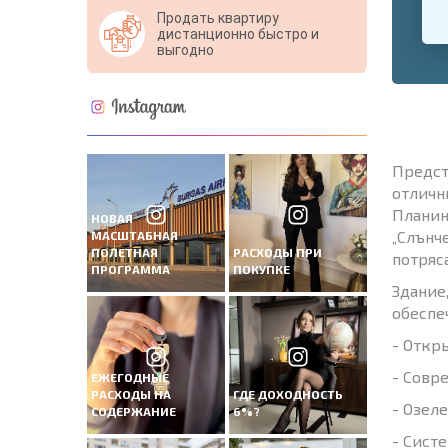
Продать квартиру
дистанционно быстро и
выгодно
Предст
отличн
Планин
НОВАЯ
„Слънч
МАСШТАБНАЯ
ПОЛЕТНАЯ
РАСХОДЫ ПРИ
потряс
ПРОГРАММА
ПОКУПКЕ
Здание
обеспе
- Откр
- Совр
ЕЖЕГОДНЫЕ
РАСХОДЫ НА
ГДЕ ДОХОДНОСТЬ
- Озел
СОДЕРЖАНИЕ
6%?
- Сист