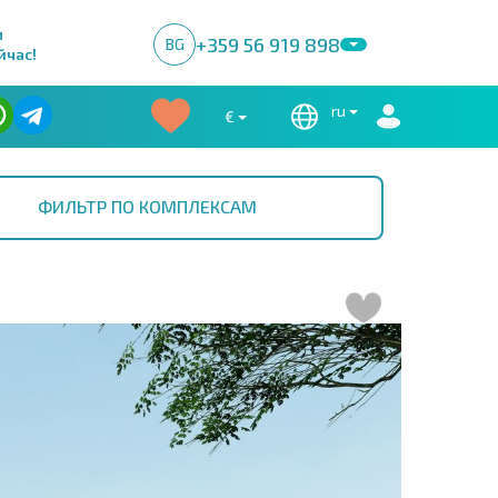
м
+359 56 919 898
BG
йчас!
ru
€
ФИЛЬТР ПО КОМПЛЕКСАМ