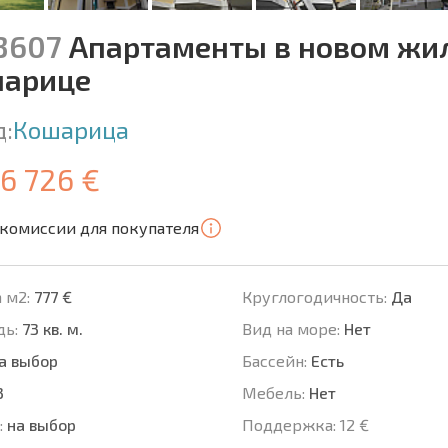
13607
Апартаменты в новом жи
арице
д:
Кошарица
56 726 €
 комиссии для покупателя
 м2:
777 €
Круглогодичность:
Да
ь:
73 кв. м.
Вид на море:
Нет
а выбор
Басcейн:
Есть
3
Мебель:
Нет
:
на выбор
Поддержка:
12 €