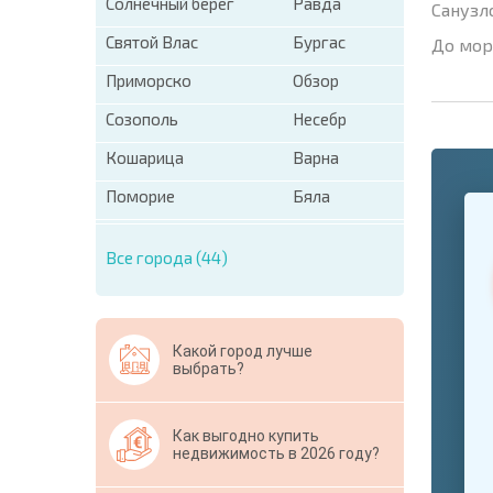
Солнечный берег
Равда
Санузл
Святой Влас
Бургас
До мор
Приморско
Обзор
Созополь
Несебр
Кошарица
Варна
Поморие
Бяла
+1
United
States
+1
Все города (44)
* Поля об
Свернут
Какой город лучше
выбрать?
Как выгодно купить
недвижимость в 2026 году?