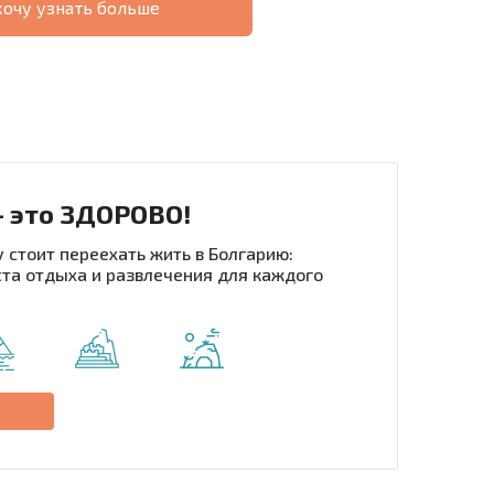
хочу узнать больше
О
ХОДНОСТЬ
ДИСТАНЦИОННОЙ
РАССРОЧКА В
СДЕЛКЕ
БОЛГАРИИ
- это ЗДОРОВО!
 стоит переехать жить в Болгарию:
та отдыха и развлечения для каждого
рассылку | Нажимая кнопку, вы разрешаете
воих данных.
Отправить сообщение
е