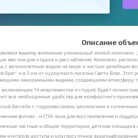
Описание объе
авляем вашему вниманию уникальный жилой комплекс „S
ым местом для отдыха и расслабления. Комплекс располо
а, с великолепным видом на море и чистым целебным возд
ев бряг“ и в 3 км от курортного поселка Свети Влас. Этот
ающими панорамными видами, создающими атмосферу т
, включающее 14 апартаментов и студий, будет полностью
чит все необходимые удобства для комфортного прожива
ытый бассейн с гидромассажем, шезлонгами и солнечным
еменная фитнес- и СПА-зона для восстановления и поддер
ененные частные и общие территории, детская площадка и
ема контроля доступа и круглосуточное видеонаблюдение 