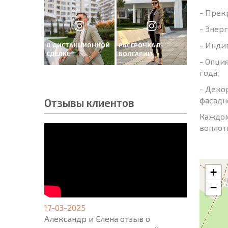
- Прек
- Энер
- Инди
О ДИСТАНЦИОННОЙ
РАССРОЧКА В
СДЕЛКЕ
БОЛГАРИИ
- Опци
года;
- Деко
фасадн
Отзывы клиентов
Каждом
воплот
+
−
17-03-2025
Александр и Елена отзыв о