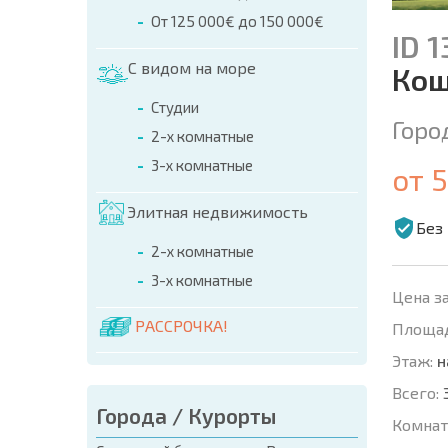
От 125 000€ до 150 000€
ID 
С видом на море
Кош
Студии
Горо
2-х комнатные
3-х комнатные
от 
Элитная недвижимость
Без
2-х комнатные
3-х комнатные
Цена за
РАССРОЧКА!
Площад
Этаж:
н
Всего:
Города / Курорты
Комнат