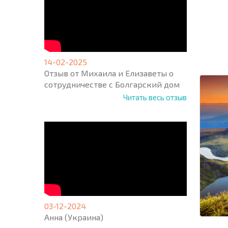
НОВАЯ
МАСШ
ПОЛЕТ
ПРОГ
14-02-2025
+1
United
Отзыв от Михаила и Елизаветы о
States
сотрудничестве с Болгарский дом
+1
Читать весь отзыв
* Поля об
03-12-2024
Анна (Украина)