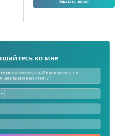
Заказать видео
ащайтесь ко мне
ED
рассылку | Нажимая кнопку, вы разрешаете
TES
воих данных.
Отправить сообщение