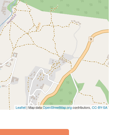
Leaflet
| Map data
OpenStreetMap.org
contributors,
CC-BY-SA