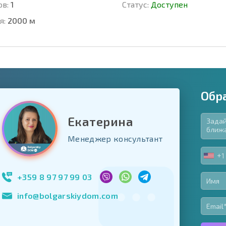
ов:
1
Статус:
Доступен
я:
2000 м
Обр
Екатерина
язательные для заполнения
Менеджер консультант
ь форму
+1
UNIT
Подписаться на 
STA
использование с
+1
+359 8 97 97 99 03
info@bolgarskiydom.com