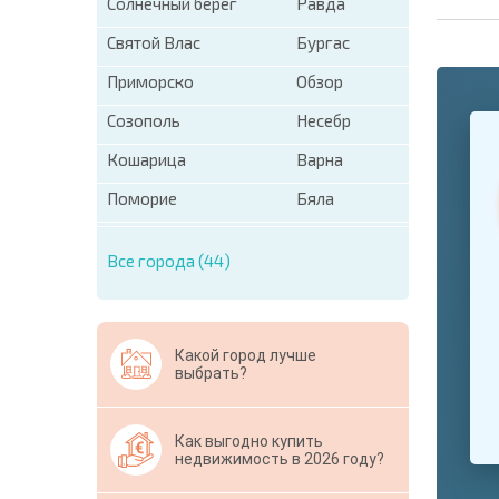
Солнечный берег
Равда
Святой Влас
Бургас
Приморско
Обзор
+1
Созополь
Несебр
United
States
Кошарица
Варна
+1
Поморие
Бяла
* Поля об
Свернут
Все города (44)
Какой город лучше
выбрать?
Как выгодно купить
недвижимость в 2026 году?