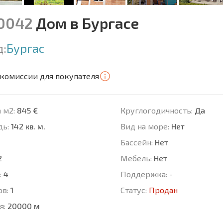
10042
Дом в Бургасе
д:
Бургас
 комиссии для покупателя
 м2:
845 €
Круглогодичность:
Да
ь:
142 кв. м.
Вид на море:
Нет
Басcейн:
Нет
2
Мебель:
Нет
:
4
Поддержка:
-
ов:
1
Статус:
Продан
я:
20000 м