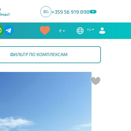
м
+359 56 919 898
BG
йчас!
ru
€
ФИЛЬТР ПО КОМПЛЕКСАМ