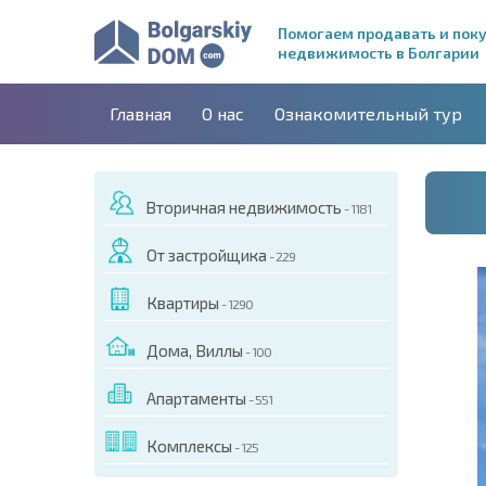
Помогаем продавать и пок
недвижимость в Болгарии
Главная
О нас
Ознакомительный тур
Вторичная недвижимость
- 1181
От застройщика
- 229
Квартиры
- 1290
Дома, Виллы
- 100
Апартаменты
- 551
ДЕО ЭТОГО ОБЪЕКТА
Комплексы
- 125