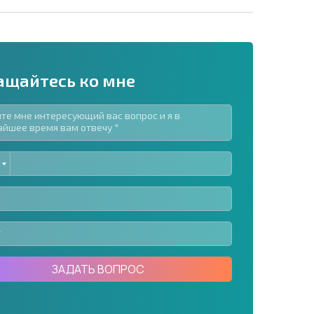
ащайтесь ко мне
ED
рассылку | Нажимая кнопку, вы разрешаете
TES
воих данных.
Отправить сообщение
ЗАДАТЬ ВОПРОС