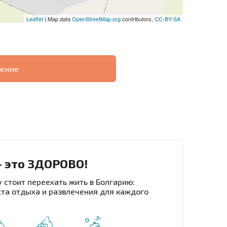
Leaflet
| Map data
OpenStreetMap.org
contributors,
CC-BY-SA
ение
О
ХОДНОСТЬ
ДИСТАНЦИОННОЙ
РАССРОЧКА В
СДЕЛКЕ
БОЛГАРИИ
- это ЗДОРОВО!
 стоит переехать жить в Болгарию:
та отдыха и развлечения для каждого
рассылку | Нажимая кнопку, вы разрешаете
воих данных.