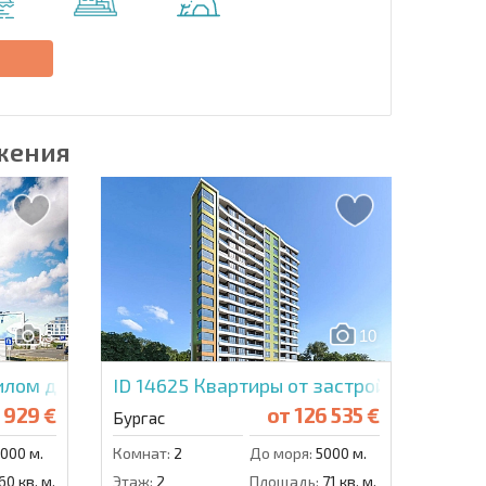
Отправить сообщение
е
жения
3
10
илом доме в Бургасе
ID 14625
Квартиры от застройщика в Тер
 929 €
от
126 535 €
Бургас
000 м.
Комнат:
2
До моря:
5000 м.
60 кв. м.
Этаж:
2
Площадь:
71 кв. м.