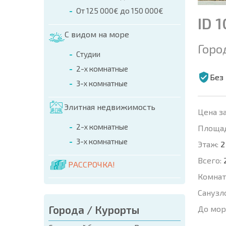
От 125 000€ до 150 000€
ID 
С видом на море
Горо
Студии
2-х комнатные
Без
3-х комнатные
Элитная недвижимость
Цена за
2-х комнатные
Площад
3-х комнатные
Этаж:
2
Всего:
РАССРОЧКА!
Комнат
Санузл
Города / Курорты
До мор