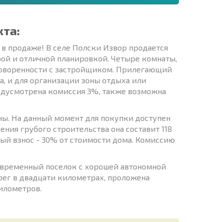
кта:
в продаже! В селе Полски Извор продается
ой и отличной планировкой. Четыре комнаты,
договоренности с застройщиком. Прилегающий
да, и для организации зоны отдыха или
предусмотрена комиссия 3%, также возможна
ны. На данный момент для покупки доступен
шения грубого строительства она составит 118
вый взнос - 30% от стоимости дома. Комиссию
современный поселок с хорошей автономной
рег в двадцати километрах, проложена
километров.