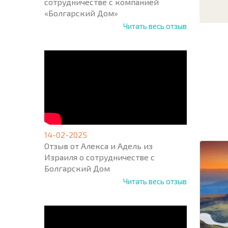
сотрудничестве с компанией
«Болгарский Дом»
Читать весь отзыв
НОВАЯ
МАСШ
ПОЛЕТ
ПРОГ
+1
United
14-02-2025
States
Отзыв от Алекса и Адель из
+1
Израиля о сотрудничестве с
Болгарский Дом
* Поля об
Читать весь отзыв