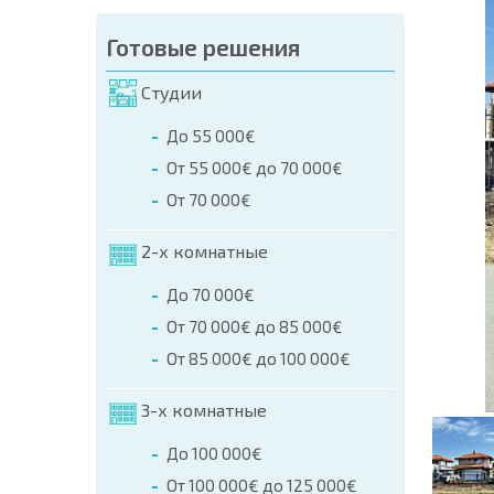
аказа (Имя, E-mail, Телефон)
Готовые решения
а
Студии
о телефонам:
До 55 000€
+359 8 9797 99 03
От 55 000€ до 70 000€
От 70 000€
2-х комнатные
До 70 000€
От 70 000€ до 85 000€
От 85 000€ до 100 000€
3-х комнатные
До 100 000€
От 100 000€ до 125 000€