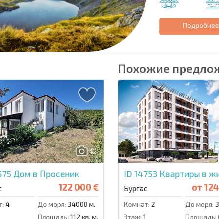
Подробне
Похожие предло
42
575
Дом в Просеник
ID 14753
Квартиры в ж
122 000 €
от
124
с
Бургас
т:
4
До моря:
34000 м.
Комнат:
2
До моря:
3
1
Площадь:
112 кв. м.
Этаж:
1
Площадь: