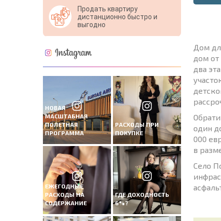
Продать квартиру
дистанционно быстро и
выгодно
Дом дл
дом от
два эт
участо
детско
рассро
НОВАЯ
МАСШТАБНАЯ
Обрати
ПОЛЕТНАЯ
РАСХОДЫ ПРИ
один до
ПРОГРАММА
ПОКУПКЕ
000 ев
в разм
Село П
инфрас
ЕЖЕГОДНЫЕ
асфаль
РАСХОДЫ НА
ГДЕ ДОХОДНОСТЬ
СОДЕРЖАНИЕ
6%?