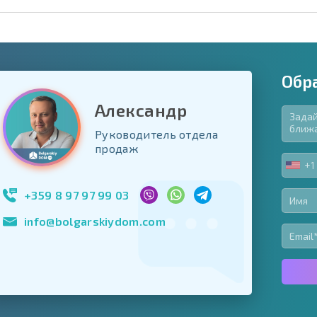
Обр
Александр
Руководитель отдела
язательные для заполнения
продаж
ь форму
+1
UNIT
Подписаться на 
STA
использование с
+1
+359 8 97 97 99 03
info@bolgarskiydom.com