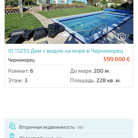
7
ID 15255
Дом с видом на море в Черноморец
599 000 €
Черноморец
Комнат:
6
До моря:
200 м.
Этаж:
3
Площадь:
228 кв. м.
Вторичная недвижимость
- 1181