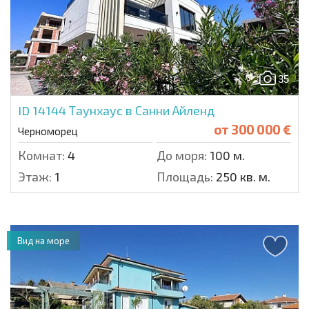
35
ID 14144
Таунхаус в Санни Айленд
от
300 000 €
Черноморец
Комнат:
4
До моря:
100 м.
Этаж:
1
Площадь:
250 кв. м.
Вид на море