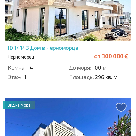
25
ID 14143
Дом в Черноморце
от
300 000 €
Черноморец
Комнат:
4
До моря:
100 м.
Этаж:
1
Площадь:
296 кв. м.
Вид на море