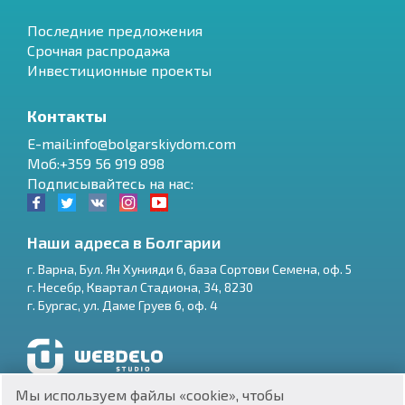
Последние предложения
Срочная распродажа
Инвестиционные проекты
Контакты
E-mail:info@bolgarskiydom.com
Моб:+359 56 919 898
Подписывайтесь на нас:
Наши адреса в Болгарии
г.
Варна
,
Бул. Ян Хунияди 6, база Сортови Семена, оф. 5
г.
Несебр
,
Квартал Стадиона, 34
,
8230
RU
г.
Бургас
,
ул. Даме Груев 6, оф. 4
€
EN
$
UA
Разработка и SEO продвижение сайтов
Мы используем файлы «cookie», чтобы