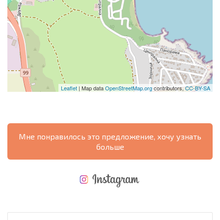
Leaflet
| Map data
OpenStreetMap.org
contributors,
CC-BY-SA
Мне понравилось это предложение, хочу узнать
больше
НОВАЯ МАСШТАБНАЯ ПОЛЕТНАЯ ПРОГРАММА
РАСХОДЫ ПРИ ПОКУПКЕ
ЕЖЕГОДНЫЕ РАСХОДЫ НА СОДЕРЖАНИЕ