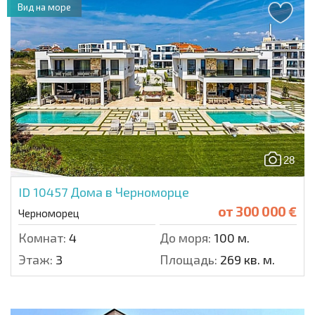
Вид на море
28
ID 10457
Дома в Черноморце
от
300 000 €
Черноморец
Комнат:
4
До моря:
100 м.
Этаж:
3
Площадь:
269 кв. м.