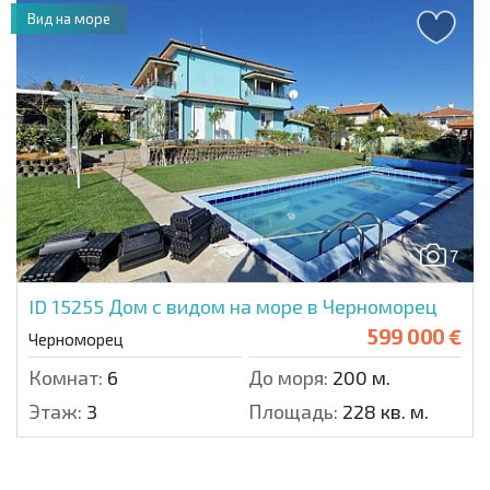
Вид на море
7
ID 15255
Дом с видом на море в Черноморец
599 000 €
Черноморец
Комнат:
6
До моря:
200 м.
Этаж:
3
Площадь:
228 кв. м.