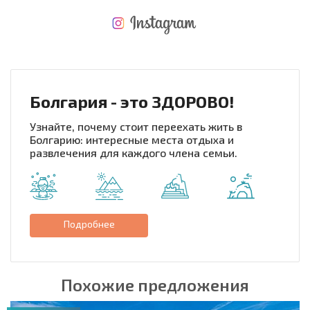
НОВАЯ МАСШТАБНАЯ ПОЛЕТНАЯ ПРОГРАММА
РАСХОДЫ ПРИ ПОКУПКЕ
ЕЖЕГОДНЫЕ РАСХОДЫ НА СОДЕРЖАНИЕ
Болгария - это ЗДОРОВО!
Узнайте, почему стоит переехать жить в
Болгарию: интересные места отдыха и
развлечения для каждого члена семьи.
Подробнее
Похожие предложения