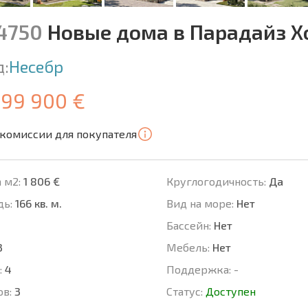
14750
Новые дома в Парадайз Х
д:
Несебр
299 900 €
 комиссии для покупателя
 м2:
1 806 €
Круглогодичность:
Да
ь:
166 кв. м.
Вид на море:
Нет
Басcейн:
Нет
3
Мебель:
Нет
:
4
Поддержка:
-
ов:
3
Статус:
Доступен