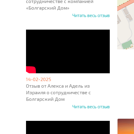
сотрудничестве с компанией
«Болгарский Дом»
Читать весь отзыв
14-02-2025
Отзыв от Алекса и Адель из
НОВАЯ
Израиля о сотрудничестве с
МАСШ
Болгарский Дом
ПОЛЕТ
ПРОГ
Читать весь отзыв
+1
United
States
+1