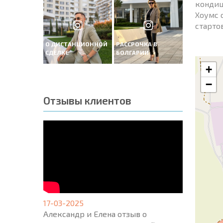
кондиц
Хоумс 
старто
О ДИСТАНЦИОННОЙ
РАССРОЧКА В
СДЕЛКЕ
БОЛГАРИИ
+
−
Отзывы клиентов
17-03-2025
Александр и Елена отзыв о