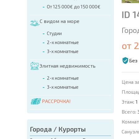
От 125 000€ до 150 000€
ID 
С видом на море
Горо
Студии
2-х комнатные
от 
3-х комнатные
Без
Элитная недвижимость
2-х комнатные
Цена за
3-х комнатные
Площад
РАССРОЧКА!
Этаж:
1
Всего:
Комнат
Города / Курорты
Санузл