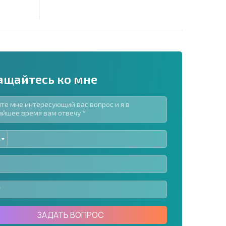
ащайтесь ко мне
ED
рассылку | Нажимая кнопку, вы разрешаете
TES
воих данных.
Отправить сообщение
ЗАДАТЬ ВОПРОС