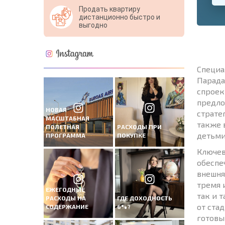
Продать квартиру
дистанционно быстро и
выгодно
Специа
Парада
спроек
предло
НОВАЯ
страте
МАСШТАБНАЯ
также 
ПОЛЕТНАЯ
РАСХОДЫ ПРИ
детьми
ПРОГРАММА
ПОКУПКЕ
Ключев
обеспе
внешня
тремя 
ЕЖЕГОДНЫЕ
так и 
РАСХОДЫ НА
ГДЕ ДОХОДНОСТЬ
от ста
СОДЕРЖАНИЕ
6%?
готовы