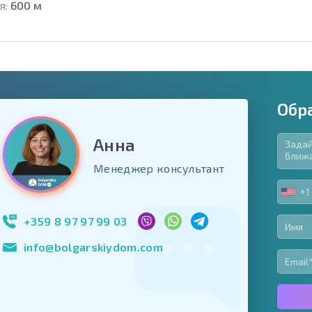
я:
600 м
Обр
Анна
язательные для заполнения
Менеджер консультант
ь форму
+1
UNIT
Подписаться на 
STA
использование с
+1
+359 8 97 97 99 03
info@bolgarskiydom.com