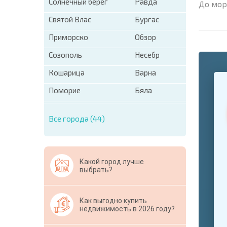
Солнечный берег
Равда
До мор
Святой Влас
Бургас
Приморско
Обзор
Созополь
Несебр
Кошарица
Варна
+1
United
States
Поморие
Бяла
+1
Все города (44)
* Поля об
Свернут
Какой город лучше
выбрать?
Как выгодно купить
недвижимость в 2026 году?