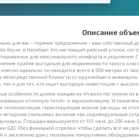
Описание объе
льно для вас - горячее предложение - ваш собственный 
йз Хоумс в Несебре! Это настоящий райский уголок, сос
тированных для максимального комфорта и уединения. Ста
жение крайне выгодным для недвижимости такого класс
гически идеально: он находится всего в 500 метрах от ла
в непосредственной близости от крупнейшего аквапарка.
, так и для тех, кто ищет выгодную инвестицию с высоки
ые особенности домов: каждая из 44 вилл построена из
чивающих отличную тепло- и звукоизоляцию. Установлен
я теплоизоляция, гарантирующая низкие расходы на отоп
и четырьмя спальнями, включая как индивидуальные (от
таунхаусы. Площади варьируются от 155 кв.м. до 236 кв.м
дии БДС (без финишной отделки, чтобы сделать всё на сво
й к заселению дом с половыми покрытиями, оборудованн