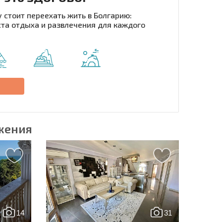
 стоит переехать жить в Болгарию:
та отдыха и развлечения для каждого
рассылку | Нажимая кнопку, вы разрешаете
воих данных.
Отправить сообщение
е
жения
14
31