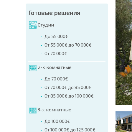
аказа (Имя, E-mail, Телефон)
Готовые решения
а
Студии
о телефонам:
До 55 000€
+359 8 9797 99 03
От 55 000€ до 70 000€
От 70 000€
2-х комнатные
До 70 000€
От 70 000€ до 85 000€
От 85 000€ до 100 000€
3-х комнатные
До 100 000€
От 100 000€ до 125 000€