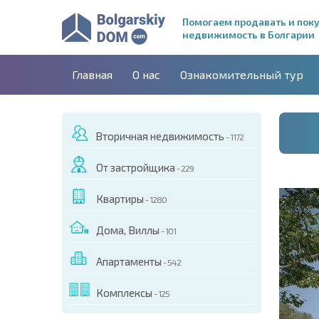
Помогаем продавать и пок
недвижимость в Болгарии
Главная
О нас
Ознакомительный тур
Вторичная недвижимость
- 1172
От застройщика
- 229
Квартиры
- 1280
Дома, Виллы
- 101
Апартаменты
- 542
ДЕО ЭТОГО ОБЪЕКТА
Комплексы
- 125