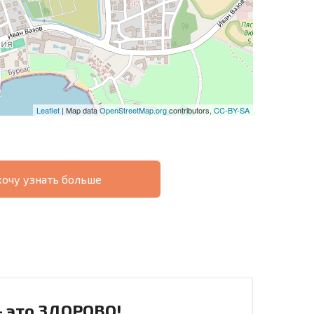
Leaflet
| Map data
OpenStreetMap.org
contributors,
CC-BY-SA
хочу узнать больше
О
ХОДНОСТЬ
ДИСТАНЦИОННОЙ
РАССРОЧКА В
СДЕЛКЕ
БОЛГАРИИ
- это ЗДОРОВО!