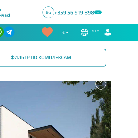
м
+359 56 919 898
BG
йчас!
ru
€
ФИЛЬТР ПО КОМПЛЕКСАМ