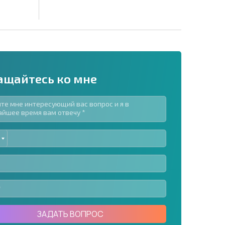
ащайтесь ко мне
ED
рассылку | Нажимая кнопку, вы разрешаете
TES
воих данных.
Отправить сообщение
ЗАДАТЬ ВОПРОС