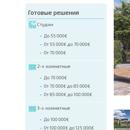
аказа (Имя, E-mail, Телефон)
Готовые решения
а
Студии
о телефонам:
До 55 000€
+359 8 9797 99 03
От 55 000€ до 70 000€
От 70 000€
2-х комнатные
До 70 000€
От 70 000€ до 85 000€
От 85 000€ до 100 000€
3-х комнатные
До 100 000€
От 100 000€ до 125 000€