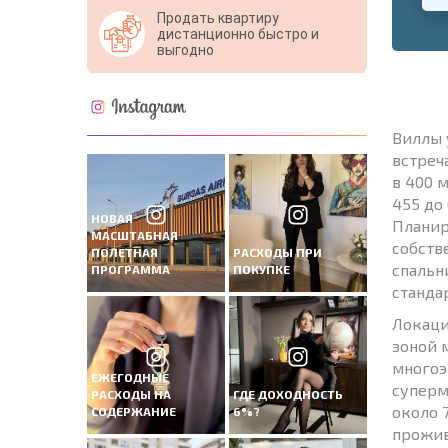
Продать квартиру
дистанционно быстро и
выгодно
Виллы 
встреч
в 400 
455 до
НОВАЯ
Планир
МАСШТАБНАЯ
собств
ПОЛЕТНАЯ
РАСХОДЫ ПРИ
спальн
ПРОГРАММА
ПОКУПКЕ
станда
Локаци
зоной 
многоэ
ЕЖЕГОДНЫЕ
суперм
РАСХОДЫ НА
ГДЕ ДОХОДНОСТЬ
около 
СОДЕРЖАНИЕ
6%?
прожив