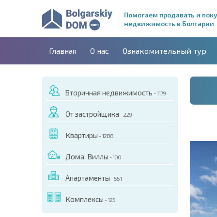
Помогаем продавать и пок
недвижимость в Болгарии
Главная
О нас
Ознакомительный тур
Вторичная недвижимость
- 1179
От застройщика
- 229
Квартиры
- 1288
Дома, Виллы
- 100
Апартаменты
- 551
ДЕО ЭТОГО ОБЪЕКТА
Комплексы
- 125