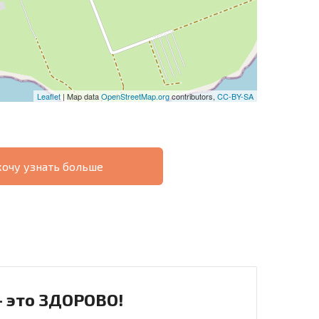
Leaflet
| Map data
OpenStreetMap.org
contributors,
CC-BY-SA
хочу узнать больше
О
ХОДНОСТЬ
ДИСТАНЦИОННОЙ
РАССРОЧКА В
СДЕЛКЕ
БОЛГАРИИ
- это ЗДОРОВО!