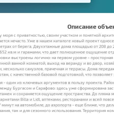
Описание объе
у моря с приватностью, своим участком и понятной архи
ается нечасто. Уже в нашем каталоге новый проект односе
метрах от берега. Двухэтажные дома площадью от 208 до
 652 кв.м и гаражами, что дает полноценное ощущение от
овки выстроены логично: на первом уровне - просторная г
енной ванной комнатой, выход на веранду и во двор, хоз
и, несколько санузлов, прачечная и террасы. Дома переда
ртам, с качественной базовой подготовкой, что позволяет
я - один из ключевых аргументов в пользу проекта. Райо
между Бургасом и Сарафово: здесь уже сформирована зас
тажек и сохраняется ощущение пространства. До пляжа 
аркетами Billa и Lidl, аптеками, ресторанами и всей пов
7 минут на автомобиле, до аэропорта - еще ближе, что де
ания, так и для сезонного использования. Территория ко