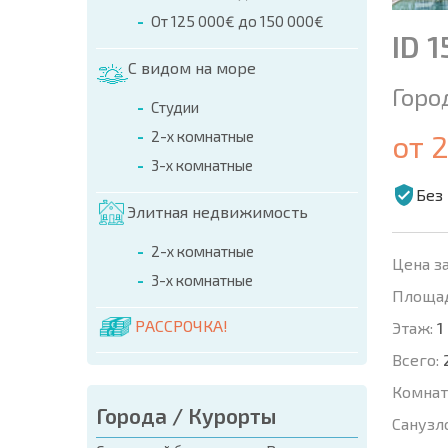
От 125 000€ до 150 000€
ID 
С видом на море
Горо
Студии
2-х комнатные
от 
3-х комнатные
Без
Элитная недвижимость
2-х комнатные
Цена за
3-х комнатные
Площад
РАССРОЧКА!
Этаж:
1
Всего:
Комнат
Города / Курорты
Санузл