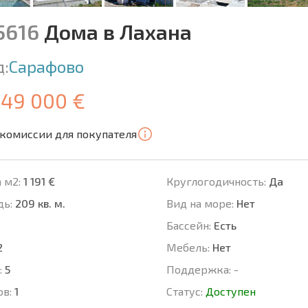
15616
Дома в Лахана
д:
Сарафово
249 000 €
 комиссии для покупателя
 м2:
1 191 €
Круглогодичность:
Да
ь:
209 кв. м.
Вид на море:
Нет
Басcейн:
Есть
2
Мебель:
Нет
:
5
Поддержка:
-
ов:
1
Статус:
Доступен