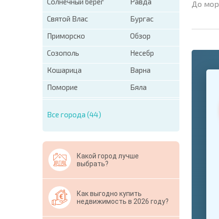
Солнечный берег
Равда
До мор
Святой Влас
Бургас
Приморско
Обзор
Созополь
Несебр
Кошарица
Варна
+1
United
States
Поморие
Бяла
+1
Все города (44)
* Поля об
Свернут
Какой город лучше
выбрать?
Как выгодно купить
недвижимость в 2026 году?