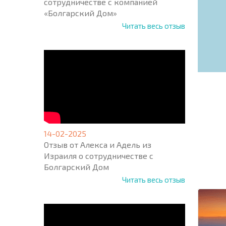
сотрудничестве с компанией
«Болгарский Дом»
Читать весь отзыв
14-02-2025
НОВАЯ
Отзыв от Алекса и Адель из
МАСШ
Израиля о сотрудничестве с
ПОЛЕТ
Болгарский Дом
ПРОГ
+1
United
Читать весь отзыв
States
+1
* Поля об