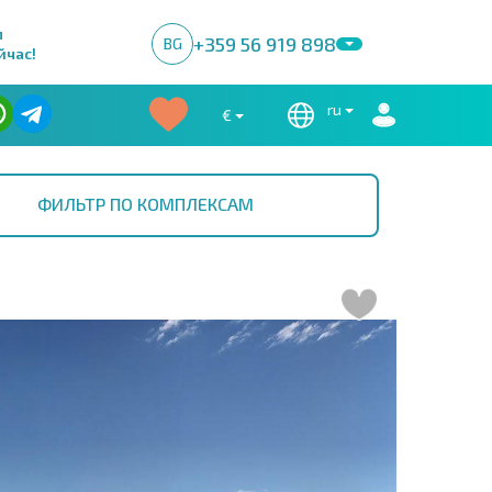
м
+359 56 919 898
BG
йчас!
ru
€
ФИЛЬТР ПО КОМПЛЕКСАМ