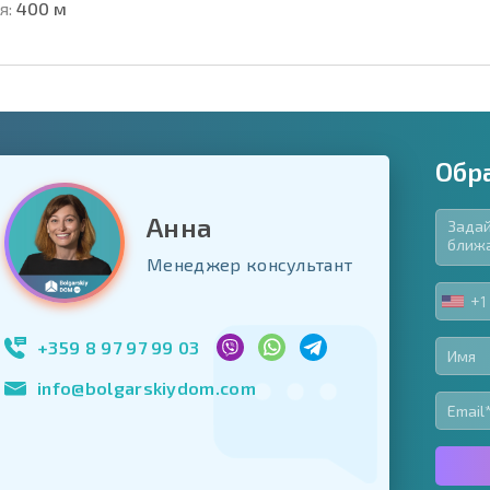
я:
400 м
Обр
Анна
язательные для заполнения
Менеджер консультант
ь форму
+1
UNIT
Подписаться на 
STA
использование с
+1
+359 8 97 97 99 03
info@bolgarskiydom.com