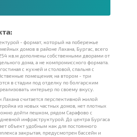
кта:
тектурой - формат, который на побережье
мейных домов в районе Лахана, Бургас, всего
 254 кв.м дополнены собственными дворами от
дельного дома, а не компромиссного формата.
остиная с кухней и столовой, спальня с
яйственные помещения; на втором - три
ются в стадии под отделку по болгарским
 реализовать интерьер по своему вкусу.
н Лахана считается перспективной жилой
тройка из новых частных домов, нет плотных
можно дойти пешком, рядом Сарафово с
седневной инфраструктурой. До центра Бургаса
лает объект удобным как для постоянного
мплекса закрытая, предусмотрен бассейн и