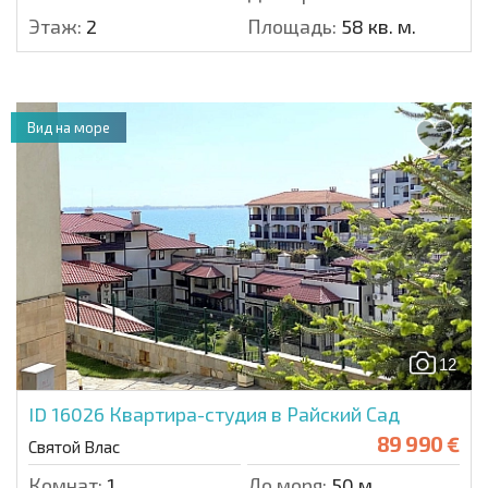
Этаж:
2
Площадь:
58 кв. м.
Вид на море
12
ID 16026
Квартира-студия в Райский Сад
89 990 €
Святой Влас
Комнат:
1
До моря:
50 м.