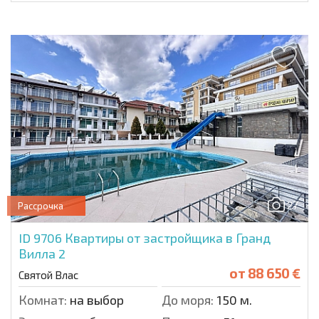
27
Рассрочка
ID 9706
Квартиры от застройщика в Гранд
Вилла 2
от
88 650 €
Святой Влас
Комнат:
на выбор
До моря:
150 м.