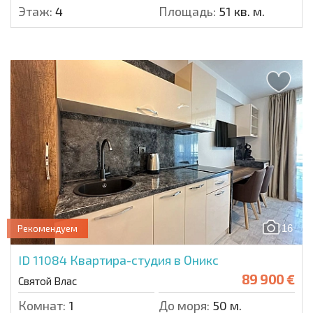
Этаж:
4
Площадь:
51 кв. м.
16
Рекомендуем
ID 11084
Квартира-студия в Оникс
89 900 €
Святой Влас
Комнат:
1
До моря:
50 м.