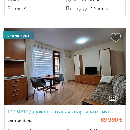
Этаж:
2
Площадь:
55 кв. м.
Вид на море
14
ID 15092
Двухкомнатаная квартира в Сияна
89 990 €
Святой Влас