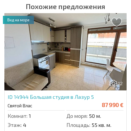
Похожие предложения
Вид на море
12
ID 14944
Большая студия в Лазур 5
87 990 €
Святой Влас
Комнат:
1
До моря:
50 м.
Этаж:
4
Площадь:
55 кв. м.