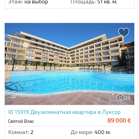
Этаж:
на выбор
Площадь:
51 кв. м.
13
ID 15919
Двухкомнатная квартира в Луксор
89 000 €
Святой Влас
Комнат:
2
До моря:
400 м.