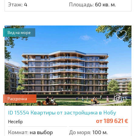
Этаж:
4
Площадь:
60 кв. м.
Вид на море
15
Рассрочка
ID 15554
Квартиры от застройщика в Нобу
от
189 621 €
Несебр
Комнат:
на выбор
До моря:
100 м.