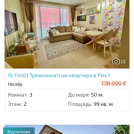
13
ID 15481
Трехкомнатная квартира в Рич 1
138 000 €
Несебр
Комнат:
3
До моря:
50 м.
Этаж:
2
Площадь:
99 кв. м.
Вид на море