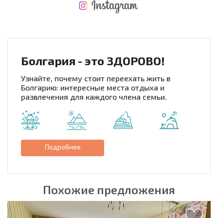
НОВАЯ МАСШТАБНАЯ ПОЛЕТНАЯ ПРОГРАММА
РАСХОДЫ ПРИ ПОКУПКЕ
ЕЖЕГОДНЫЕ РАСХОДЫ НА СОДЕРЖАНИЕ
Болгария - это ЗДОРОВО!
Узнайте, почему стоит переехать жить в
Болгарию: интересные места отдыха и
развлечения для каждого члена семьи.
Подробнее
Похожие предложения