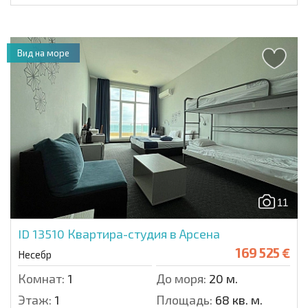
Вид на море
11
ID 13510
Квартира-студия в Арсена
169 525 €
Несебр
Комнат:
1
До моря:
20 м.
Этаж:
1
Площадь:
68 кв. м.