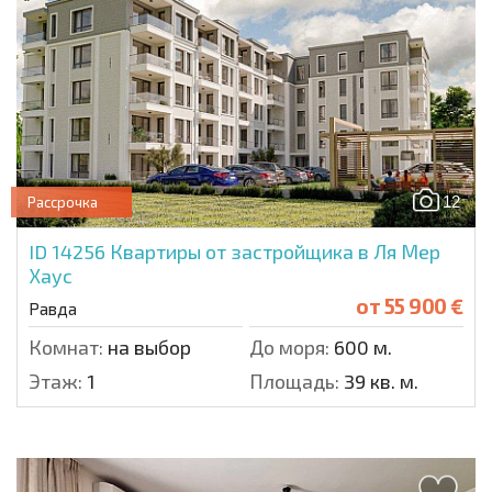
12
Рассрочка
ID 14256
Квартиры от застройщика в Ля Мер
Хаус
от
55 900 €
Равда
Комнат:
на выбор
До моря:
600 м.
Этаж:
1
Площадь:
39 кв. м.