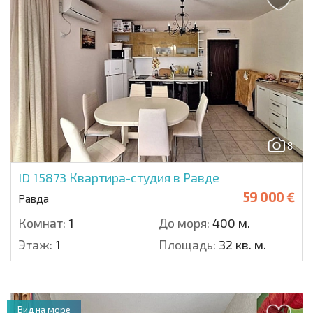
8
ID 15873
Квартира-студия в Равде
59 000 €
Равда
Комнат:
1
До моря:
400 м.
Этаж:
1
Площадь:
32 кв. м.
Вид на море