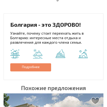
НОВАЯ МАСШТАБНАЯ ПОЛЕТНАЯ ПРОГРАММА
РАСХОДЫ ПРИ ПОКУПКЕ
ЕЖЕГОДНЫЕ РАСХОДЫ НА СОДЕРЖАНИЕ
Болгария - это ЗДОРОВО!
Узнайте, почему стоит переехать жить в
Болгарию: интересные места отдыха и
развлечения для каждого члена семьи.
Подробнее
Похожие предложения