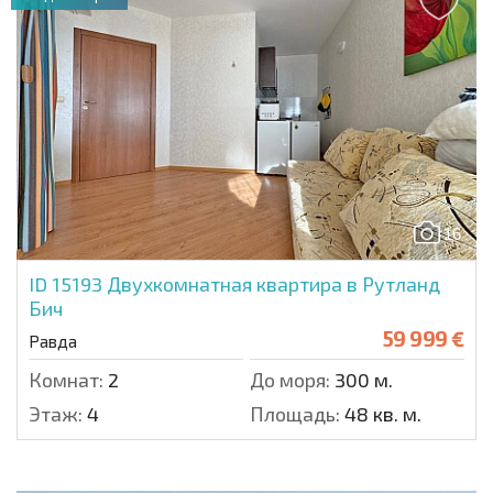
16
ID 15193
Двухкомнатная квартира в Рутланд
Бич
59 999 €
Равда
Комнат:
2
До моря:
300 м.
Этаж:
4
Площадь:
48 кв. м.