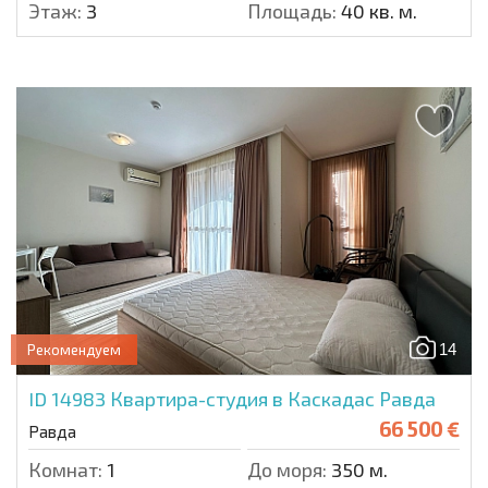
Этаж:
3
Площадь:
40 кв. м.
14
Рекомендуем
ID 14983
Квартира-студия в Каскадас Равда
66 500 €
Равда
Комнат:
1
До моря:
350 м.