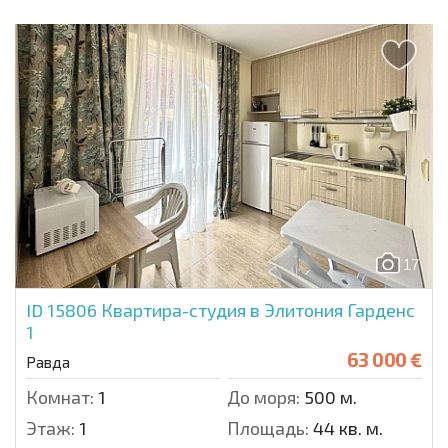
17
ID 15806
Квартира-студия в Элитония Гарденс
1
63 000 €
Равда
Комнат:
1
До моря:
500 м.
Этаж:
1
Площадь:
44 кв. м.