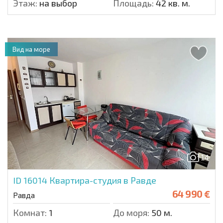
Этаж:
на выбор
Площадь:
42 кв. м.
Вид на море
14
ID 16014
Квартира-студия в Равде
64 990 €
Равда
Комнат:
1
До моря:
50 м.