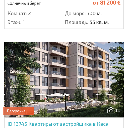
от
81 200 €
Солнечный берег
Комнат:
2
До моря:
700 м.
Этаж:
1
Площадь:
55 кв. м.
14
Рассрочка
ID 13745
Квартиры от застройщика в Каса