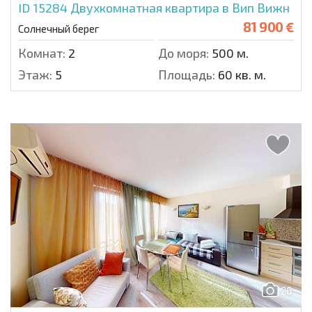
ID 15284
Двухкомнатная квартира в Вип Вижн
81 900 €
Солнечный берег
Комнат:
2
До моря:
500 м.
Этаж:
5
Площадь:
60 кв. м.
26