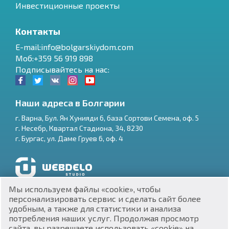
Инвестиционные проекты
Контакты
E-mail:info@bolgarskiydom.com
Моб:+359 56 919 898
Подписывайтесь на нас:
Наши адреса в Болгарии
г.
Варна
,
Бул. Ян Хунияди 6, база Сортови Семена, оф. 5
г.
Несебр
,
Квартал Стадиона, 34
,
8230
RU
г.
Бургас
,
ул. Даме Груев 6, оф. 4
€
EN
$
UA
Разработка и SEO продвижение сайтов
Мы используем файлы «cookie», чтобы
₽
PL
персонализировать сервис и сделать сайт более
удобным, а также для статистики и анализа
потребления наших услуг. Продолжая просмотр
₴
DE
сайта, вы разрешаете использовать «cookie» на