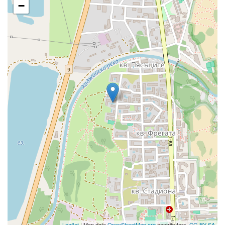
−
Leaflet
| Map data
OpenStreetMap.org
contributors,
CC-BY-SA