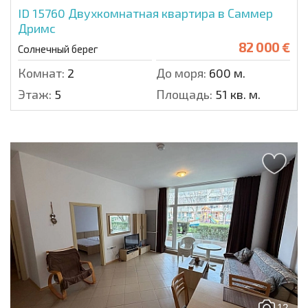
ID 15760
Двухкомнатная квартира в Саммер
Дримс
82 000 €
Солнечный берег
Комнат:
2
До моря:
600 м.
Этаж:
5
Площадь:
51 кв. м.
12