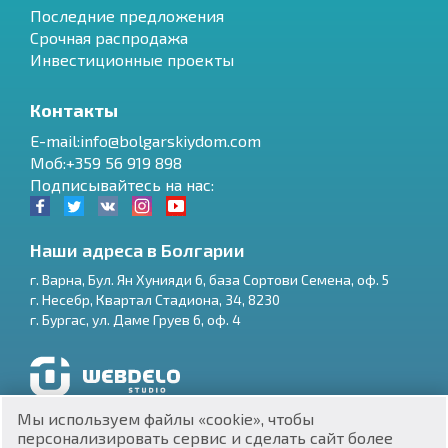
Последние предложения
Срочная распродажа
Инвестиционные проекты
Контакты
E-mail:info@bolgarskiydom.com
Моб:+359 56 919 898
Подписывайтесь на нас:
Наши адреса в Болгарии
г.
Варна
,
Бул. Ян Хунияди 6, база Сортови Семена, оф. 5
г.
Несебр
,
Квартал Стадиона, 34
,
8230
RU
г.
Бургас
,
ул. Даме Груев 6, оф. 4
€
EN
$
UA
Разработка и SEO продвижение сайтов
Мы используем файлы «cookie», чтобы
₽
PL
персонализировать сервис и сделать сайт более