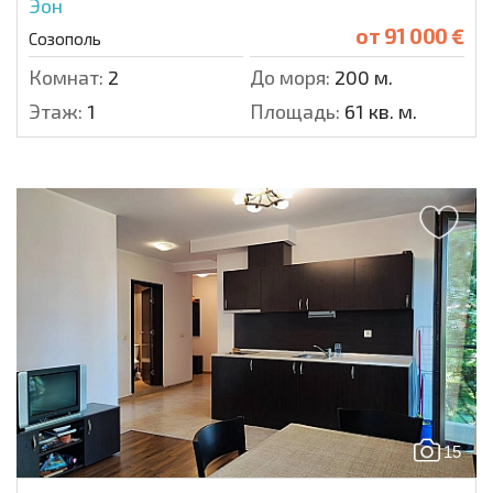
Эон
от
91 000 €
Созополь
Комнат:
2
До моря:
200 м.
Этаж:
1
Площадь:
61 кв. м.
15