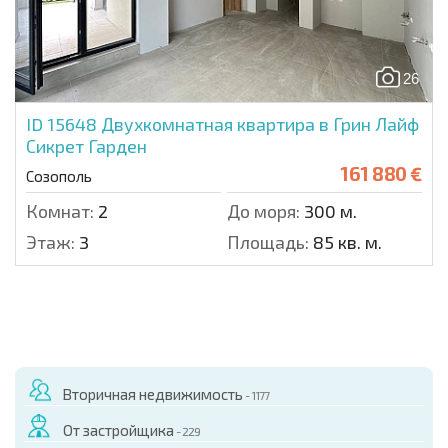
26
ID 15648
Двухкомнатная квартира в Грин Лайф
Сикрет Гарден
161 880 €
Созополь
Комнат:
2
До моря:
300 м.
Этаж:
3
Площадь:
85 кв. м.
Вторичная недвижимость
- 1177
От застройщика
- 229