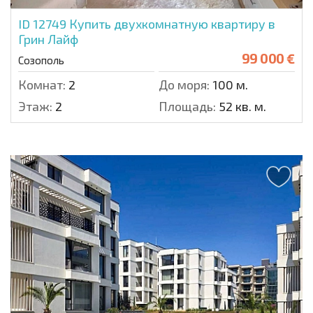
ID 12749
Купить двухкомнатную квартиру в
Грин Лайф
99 000 €
Созополь
Комнат:
2
До моря:
100 м.
Этаж:
2
Площадь:
52 кв. м.