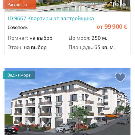
38
Рассрочка
ID 9667
Квартиры от застройщика
от
99 900 €
Созополь
Комнат:
на выбор
До моря:
250 м.
Этаж:
на выбор
Площадь:
65 кв. м.
Вид на море