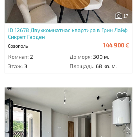
17
ID 12678
Двухкомнатная квартира в Грин Лайф
Сикрет Гарден
144 900 €
Созополь
Комнат:
2
До моря:
300 м.
Этаж:
3
Площадь:
68 кв. м.