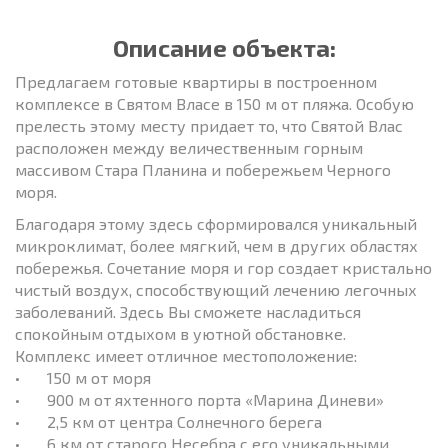
Описание объекта:
Предлагаем готовые квартиры в построенном
комплексе в Святом Власе в 150 м от пляжа. Особую
прелесть этому месту придает то, что Святой Влас
расположен между величественным горным
массивом Стара Планина и побережьем Черного
моря.
Благодаря этому здесь сформировался уникальный
микроклимат, более мягкий, чем в других областях
побережья. Сочетание моря и гор создает кристально
чистый воздух, способствующий лечению легочных
заболеваний. Здесь Вы сможете насладиться
спокойным отдыхом в уютной обстановке.
Комплекс имеет отличное местоположение:
•
150 м от моря
•
900 м от яхтенного порта «Марина Диневи»
•
2,5 км от центра Солнечного берега
•
6 км от старого Несебра с его уникальными