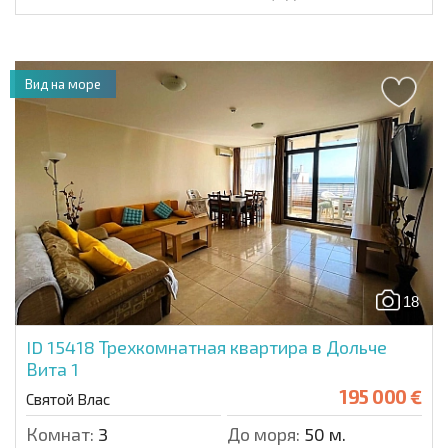
Вид на море
18
ID 15418
Трехкомнатная квартира в Дольче
Вита 1
195 000 €
Святой Влас
Комнат:
3
До моря:
50 м.