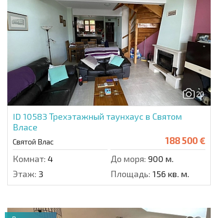
20
ID 10583
Трехэтажный таунхаус в Святом
Власе
188 500 €
Святой Влас
Комнат:
4
До моря:
900 м.
Этаж:
3
Площадь:
156 кв. м.