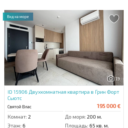
Вид на море
19
ID 15906
Двухкомнатная квартира в Грин Форт
Сьютс
195 000 €
Святой Влас
Комнат:
2
До моря:
200 м.
Этаж:
6
Площадь:
65 кв. м.