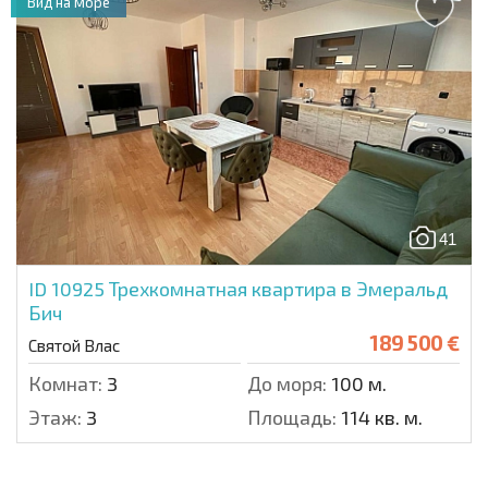
Вид на море
41
ID 10925
Трехкомнатная квартира в Эмеральд
Бич
189 500 €
Святой Влас
Комнат:
3
До моря:
100 м.
Этаж:
3
Площадь:
114 кв. м.