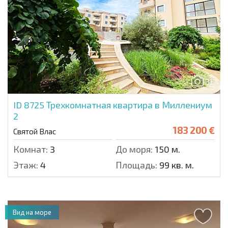
31
ID 8725
Трехкомнатная квартира в Миллениум
2
183 200 €
Святой Влас
Комнат:
3
До моря:
150 м.
Этаж:
4
Площадь:
99 кв. м.
Вид на море