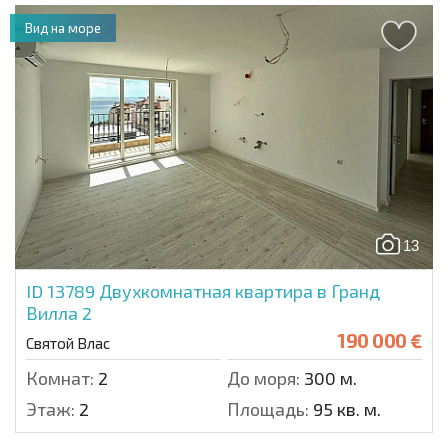
Вид на море
13
ID 13789
Двухкомнатная квартира в Гранд
Вилла 2
190 000 €
Святой Влас
Комнат:
2
До моря:
300 м.
Этаж:
2
Площадь:
95 кв. м.