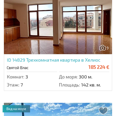
9
ID 14829
Трехкомнатная квартира в Хелиос
185 224 €
Святой Влас
Комнат:
3
До моря:
300 м.
Этаж:
7
Площадь:
142 кв. м.
Вид на море