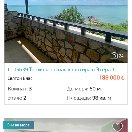
24
ID 15639
Трехкомнатная квартира в Этера 1
188 000 €
Святой Влас
Комнат:
3
До моря:
50 м.
Этаж:
2
Площадь:
98 кв. м.
Вид на море