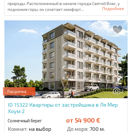
природы. Расположенный в начале города Святой Влас, у
Подробнее
подножия горы, он сочетает комфорт...
2
Рассрочка
ID 15322
Квартиры от застройщика в Ля Мер
Хоум 2
от
54 900 €
Солнечный берег
Комнат:
на выбор
До моря:
700 м.