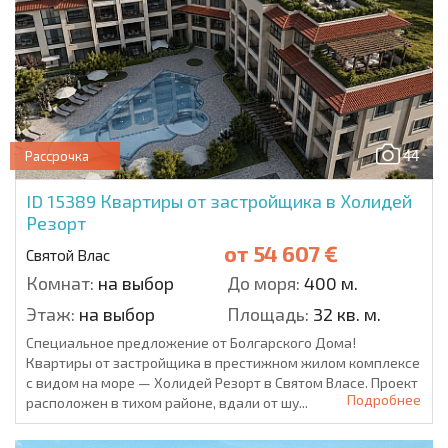
44
Рассрочка
ID 15389
Квартиры от застройщика в Холидей
Резорт
от
54 607 €
Святой Влас
Комнат:
на выбор
До моря:
400 м.
Этаж:
на выбор
Площадь:
32 кв. м.
Специальное предложение от Болгарского Дома!
Квартиры от застройщика в престижном жилом комплексе
с видом на море — Холидей Резорт в Святом Власе. Проект
Подробнее
расположен в тихом районе, вдали от шу...