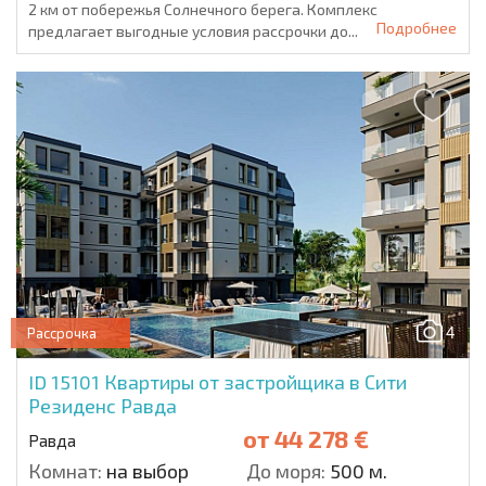
2 км от побережья Солнечного берега. Комплекс
Подробнее
предлагает выгодные условия рассрочки до...
4
Рассрочка
ID 15101
Квартиры от застройщика в Сити
Резиденс Равда
от
44 278 €
Равда
Комнат:
на выбор
До моря:
500 м.