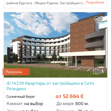
Подробнее
районе Бургаса - Меден Рудник. Застройщик п...
15
Рассрочка
ID 14239
Квартиры от застройщика в Сити
Резиденс
от
52 664 €
Солнечный берег
Комнат:
на выбор
До моря:
800 м.