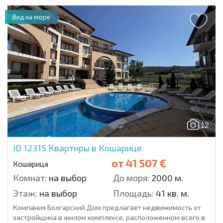
Вид на море
12
ID 12315
Квартиры в Кошарице
от
41 507 €
Кошарица
Комнат:
на выбор
До моря:
2000 м.
Этаж:
на выбор
Площадь:
41 кв. м.
Компания Болгарский Дом предлагает недвижимость от
застройщика в жилом комплексе, расположенном всего в