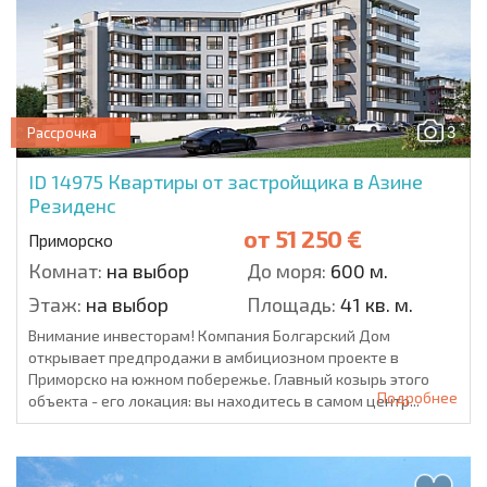
3
Рассрочка
ID 14975
Квартиры от застройщика в Азине
Резиденс
от
51 250 €
Приморско
Комнат:
на выбор
До моря:
600 м.
Этаж:
на выбор
Площадь:
41 кв. м.
Внимание инвесторам! Компания Болгарский Дом
открывает предпродажи в амбициозном проекте в
Приморско на южном побережье. Главный козырь этого
Подробнее
объекта - его локация: вы находитесь в самом центр...