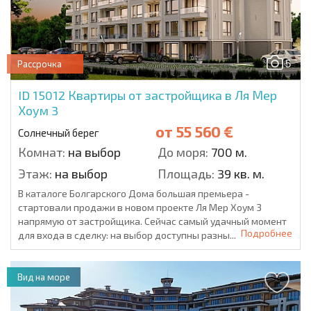
5
Рассрочка
ID 15012
Квартиры от застройщика в Ля Мер
Хоум 3
от
55 560 €
Солнечный берег
Комнат:
на выбор
До моря:
700 м.
Этаж:
на выбор
Площадь:
39 кв. м.
В каталоге Болгарского Дома большая премьера -
стартовали продажи в новом проекте Ля Мер Хоум 3
напрямую от застройщика. Сейчас самый удачный момент
Подробнее
для входа в сделку: на выбор доступны разны...
Вид на море