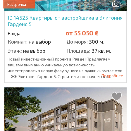
5
Рассрочка
ID 14525
Квартиры от застройщика в Элитония
Гарденс 5
от
55 050 €
Равда
Комнат:
на выбор
До моря:
300 м.
Этаж:
на выбор
Площадь:
37 кв. м.
Новый инвестиционный проект в Равде! Предлагаем
вашему вниманию уникальную возможность
инвестировать в новую фазу одного из лучших комплексов
Подробнее
– ЖК Элитония Гарденс 5. Строительство начнется в...