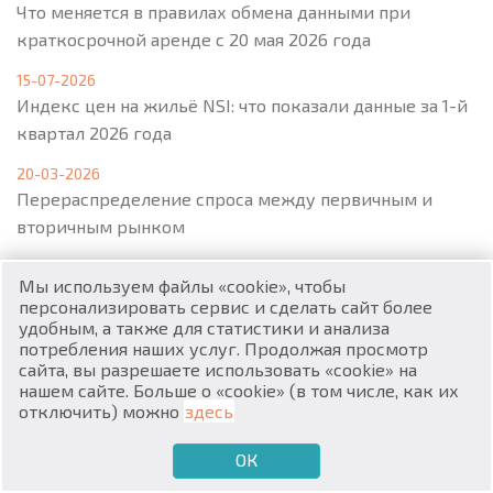
Что меняется в правилах обмена данными при
краткосрочной аренде с 20 мая 2026 года
15-07-2026
Индекс цен на жильё NSI: что показали данные за 1-й
квартал 2026 года
RU
20-03-2026
Перераспределение спроса между первичным и
€
EN
вторичным рынком
$
UA
06-03-2026
Мы используем файлы «cookie», чтобы
В Варне и Бургасе квартиры покупают на стадии
₽
PL
персонализировать сервис и сделать сайт более
котлована – готовых объектов становится меньше
удобным, а также для статистики и анализа
Все новости
потребления наших услуг. Продолжая просмотр
₴
DE
сайта, вы разрешаете использовать «cookie» на
нашем сайте. Больше о «cookie» (в том числе, как их
zł
BG
отключить) можно
здесь
Меню
ОК
€
ХОЧУ ПРОДАТЬ
ХОЧУ КУПИТЬ
RU