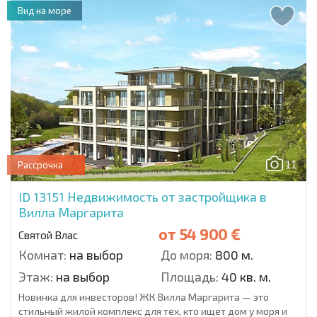
Вид на море
11
Рассрочка
ID 13151
Недвижимость от застройщика в
Вилла Маргарита
от
54 900 €
Святой Влас
Комнат:
на выбор
До моря:
800 м.
Этаж:
на выбор
Площадь:
40 кв. м.
Новинка для инвесторов! ЖК Вилла Маргарита — это
стильный жилой комплекс для тех, кто ищет дом у моря и