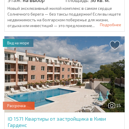
Этаж:
на выбор
Площадь:
36 кв. м.
Новый эксклюзивный жилой комплекс в самом сердце
Солнечного берега — без таксы поддержки! Если вы ищете
недвижимость на болгарском побережье для жизни,
Подробнее
отдыха или инвестиций — это предложение...
Вид на море
15
Рассрочка
ID 1571
Квартиры от застройщика в Киви
Гарденс