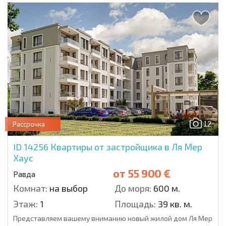
12
Рассрочка
ID 14256
Квартиры от застройщика в Ля Мер
Хаус
от
55 900 €
Равда
Комнат:
на выбор
До моря:
600 м.
Этаж:
1
Площадь:
39 кв. м.
Представляем вашему вниманию новый жилой дом Ля Мер