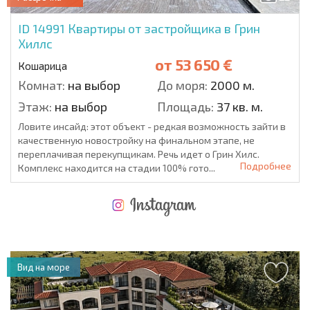
ID 14991
Квартиры от застройщика в Грин
Хиллс
от
53 650 €
Кошарица
Комнат:
на выбор
До моря:
2000 м.
Этаж:
на выбор
Площадь:
37 кв. м.
Ловите инсайд: этот объект - редкая возможность зайти в
качественную новостройку на финальном этапе, не
переплачивая перекупщикам. Речь идет о Грин Хилс.
Подробнее
Комплекс находится на стадии 100% гото...
НОВАЯ МАСШТАБНАЯ ПОЛЕТНАЯ ПРОГРАММА
РАСХОДЫ ПРИ ПОКУПКЕ
ЕЖЕГОДНЫЕ РАСХОДЫ НА СОДЕРЖАНИЕ
Вид на море