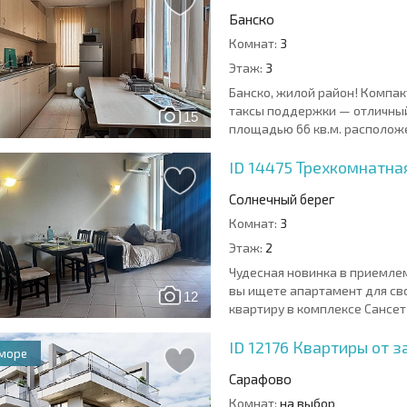
Банско
Комнат:
3
Этаж:
3
Банско, жилой район! Компа
таксы поддержки — отличный
15
площадью 66 кв.м. расположе
ID 14475
Трехкомнатная
Солнечный берег
Комнат:
3
Этаж:
2
Чудесная новинка в приемлем
вы ищете апартамент для св
12
квартиру в комплексе Сансет 
ID 12176
Квартиры от з
 море
Сарафово
Комнат:
на выбор