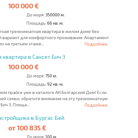
100 000 €
До моря:
350000 м.
Площадь:
66 кв. м.
ктная трехкомнатная квартира в жилом доме без
 вариант для комфортного проживания. Апартамент
н на третьем этаже...
Подробнее
 квартира в Сансет Бич 3
100 000 €
До моря:
750 м.
Площадь:
92 кв. м.
ом прайсе уже в каталоге АН Болгарский Дом! Если
оей семьи, обратите внимание на эту трехкомнатную
Бич 3. Площа...
Подробнее
астройщика в Бургас Бей
от
100 835 €
До моря:
100 м.