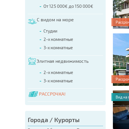
От 125 000€ до 150 000€
С видом на море
Рассро
Студии
2-х комнатные
3-х комнатные
Элитная недвижимость
2-х комнатные
Рассро
3-х комнатные
РАССРОЧКА!
Вид на
Города / Курорты