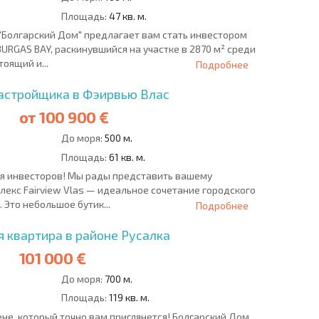
Площадь:
47 кв. м.
"Болгарский Дом" предлагает вам стать инвестором
URGAS BAY, раскинувшийся на участке в 2870 м² среди
тоящий и...
Подробнее
астройщика в Фэирвью Влас
от
100 900 €
До моря:
500 м.
Площадь:
61 кв. м.
ля инвесторов! Мы рады представить вашему
екс Fairview Vlas — идеальное сочетание городского
 Это небольшое бутик...
Подробнее
 квартира в районе Русалка
101 000 €
До моря:
700 м.
Площадь:
119 кв. м.
не, который точно вам приглянется! Болгарский Дом