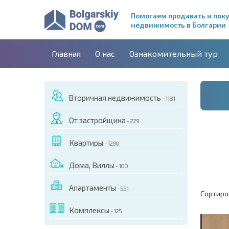
Помогаем продавать и пок
недвижимость в Болгарии
Главная
О нас
Ознакомительный тур
Вторичная недвижимость
- 1181
От застройщика
- 229
Квартиры
- 1290
Дома, Виллы
- 100
Апартаменты
- 551
Сортиро
Комплексы
- 125