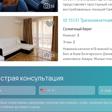
представляет просторный се
16
востребованных локаций Свят
ID 15131
Трехкомнатная
Солнечный берег
Комнат:
3
Этаж:
2
Новинка каталога! В южной ч
Бич, в базе Болгарского Дом
15
комплексе Амара. Жилье пло
страя консультация
+1
United
States
+1