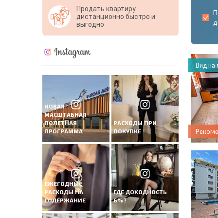
Продать квартиру
П
дистанционно быстро и
д
выгодно
Вид на
НОВАЯ
МАСШТАБНАЯ
ПОЛЕТНАЯ
РАСХОДЫ ПРИ
ПРОГРАММА
ПОКУПКЕ
Реком
ЕЖЕГОДНЫЕ
РАСХОДЫ НА
ГДЕ ДОХОДНОСТЬ
СОДЕРЖАНИЕ
6%?