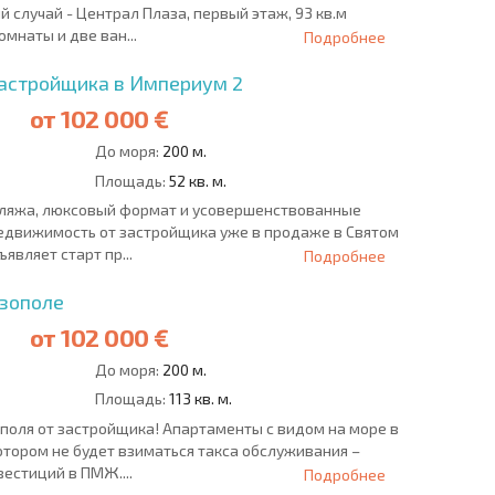
 случай - Централ Плаза, первый этаж, 93 кв.м
мнаты и две ван...
Подробнее
застройщика в Империум 2
от
102 000 €
До моря:
200 м.
Площадь:
52 кв. м.
 пляжа, люксовый формат и усовершенствованные
недвижимость от застройщика уже в продаже в Святом
являет старт пр...
Подробнее
озополе
от
102 000 €
До моря:
200 м.
Площадь:
113 кв. м.
поля от застройщика! Апартаменты с видом на море в
тором не будет взиматься такса обслуживания –
естиций в ПМЖ....
Подробнее