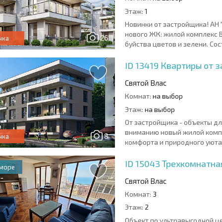
Этаж:
1
Новинки от застройщика! АН 
нового ЖК: жилой комплекс B
26
чка
буйства цветов и зелени. Сос
ID 13419
Квартиры от з
Святой Влас
Комнат:
на выбор
Этаж:
на выбор
От застройщика - объекты д
вниманию новый жилой компл
8
чка
комфорта и природного уюта.
ID 15043
Трехкомнатная
 море
Святой Влас
Комнат:
3
Этаж:
2
Объект по ультравыгодной це