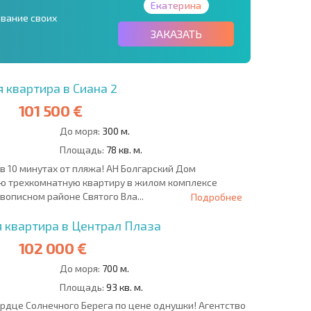
Екатерина
ование своих
ЗАКАЗАТЬ
 квартира в Сиана 2
101 500 €
До моря:
300 м.
Площадь:
78 кв. м.
в 10 минутах от пляжа! АН Болгарский Дом
ю трехкомнатную квартиру в жилом комплексе
вописном районе Святого Вла...
Подробнее
 квартира в Централ Плаза
102 000 €
До моря:
700 м.
Площадь:
93 кв. м.
рдце Солнечного Берега по цене однушки! Агентство