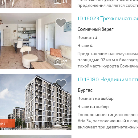
14
предложения является собств
ID 16023
Трехкомнатная
Солнечный берег
Комнат:
3
Этаж:
4
Представляем вашему внима
площадью 92 кв.м в благоус
37
тихой части курорта Солнечны
ID 13180
Недвижимость 
Бургас
Комнат:
на выбор
Этаж:
на выбор
Топовое инвестиционное реш
Aria 3», расположенный в со
11
чка
включает три девятиэтажных з