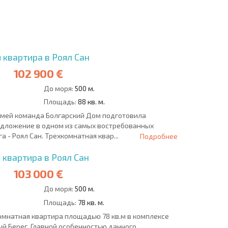
О
ХОДНОСТЬ
ДИСТАНЦИОННОЙ
РАССРОЧКА В
СДЕЛКЕ
БОЛГАРИИ
 квартира в Роял Сан
102 900 €
До моря:
500 м.
Площадь:
88 кв. м.
емей команда Болгарский Дом подготовила
едложение в одном из самых востребованных
 - Роял Сан. Трехкомнатная квар...
Подробнее
 квартира в Роял Сан
103 000 €
До моря:
500 м.
Площадь:
78 кв. м.
омнатная квартира площадью 78 кв.м в комплексе
ый Берег. Главной особенностью данного