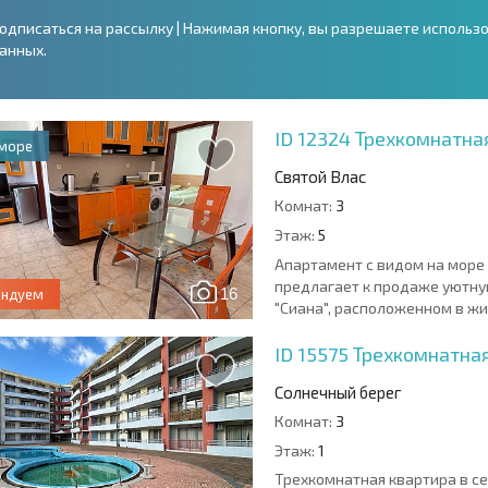
одписаться на рассылку | Нажимая кнопку, вы разрешаете использ
анных.
ID 12324
Трехкомнатная
 море
Святой Влас
Комнат:
3
Этаж:
5
Апартамент с видом на море 
предлагает к продаже уютну
16
ендуем
"Сиана", расположенном в жи
ID 15575
Трехкомнатная
Солнечный берег
Комнат:
3
Этаж:
1
Трехкомнатная квартира в се