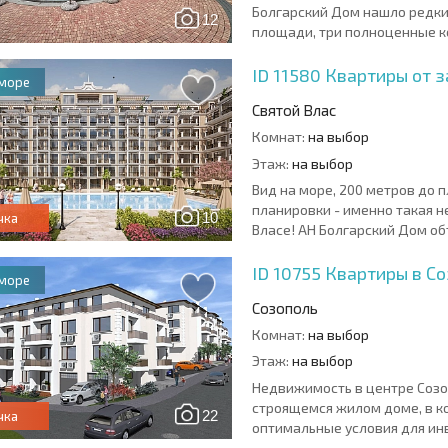
Болгарский Дом нашло редкий
12
площади, три полноценные ко
ID 11580
Квартиры от 
 море
Святой Влас
Комнат:
на выбор
Этаж:
на выбор
Вид на море, 200 метров до
планировки - именно такая 
10
чка
Власе! АН Болгарский Дом объ
ID 10755
Квартиры в С
 море
Созополь
Комнат:
на выбор
Этаж:
на выбор
Недвижимость в центре Созо
строящемся жилом доме, в ко
22
чка
оптимальные условия для инв