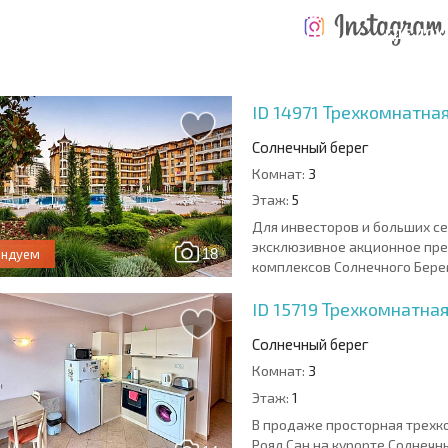
ТАБНАЯ
ЕЖЕГОДНЫЕ
НАЯ
РАСХОДЫ ПРИ
РАСХОДЫ НА
ГДЕ ДО
РАММА
ПОКУПКЕ
СОДЕРЖАНИЕ
6%?
ID 14971
Трехкомнатная
Солнечный берег
Комнат:
3
Этаж:
5
Для инвесторов и больших с
эксклюзивное акционное пр
18
ендуем
комплексов Солнечного Берега
ID 15719
Трехкомнатная
Солнечный берег
Комнат:
3
Этаж:
1
В продаже просторная трехк
Роял Сан на курорте Солнечн