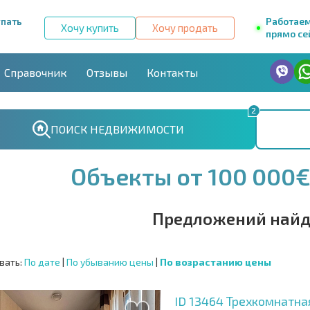
упать
Работае
Хочу купить
Хочу продать
прямо се
Справочник
Отзывы
Контакты
2
ПОИСК НЕДВИЖИМОСТИ
Объекты от 100 000€
Предложений найд
вать:
По дате
|
По убыванию цены
|
По возрастанию цены
ID 13464
Трехкомнатная