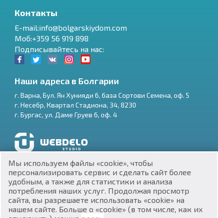
Контакты
E-mail:info@bolgarskiydom.com
Моб:+359 56 919 898
Подписывайтесь на нас:
Наши адреса в Болгарии
г.
Варна
,
Бул. Ян Хунияди 6, база Сортови Семена, оф. 5
г.
Несебр
,
Квартал Стадиона, 34
,
8230
RU
г.
Бургас
,
ул. Даме Груев 6, оф. 4
€
EN
$
UA
Разработка и SEO продвижение сайтов
Мы используем файлы «cookie», чтобы
₽
PL
персонализировать сервис и сделать сайт более
удобным, а также для статистики и анализа
потребления наших услуг. Продолжая просмотр
₴
DE
сайта, вы разрешаете использовать «cookie» на
нашем сайте. Больше о «cookie» (в том числе, как их
zł
BG
ЕИК 201160903