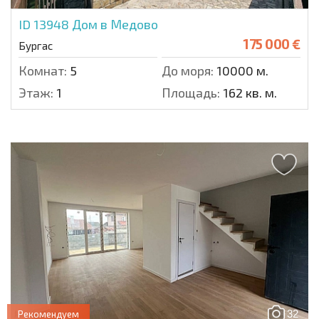
ID 13948
Дом в Медово
175 000 €
Бургас
Комнат:
5
До моря:
10000 м.
Этаж:
1
Площадь:
162 кв. м.
32
Рекомендуем