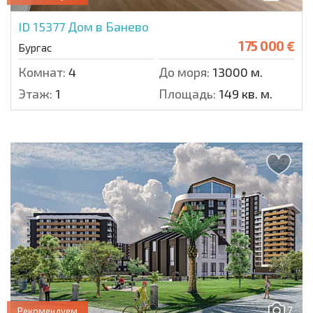
ID 15377
Дом в Банево
175 000 €
Бургас
Комнат:
4
До моря:
13000 м.
Этаж:
1
Площадь:
149 кв. м.
7
Рекомендуем