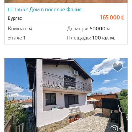
ID 15652
Дом в поселке Факия
165 000 €
Бургас
Комнат:
4
До моря:
50000 м.
Этаж:
1
Площадь:
100 кв. м.
42