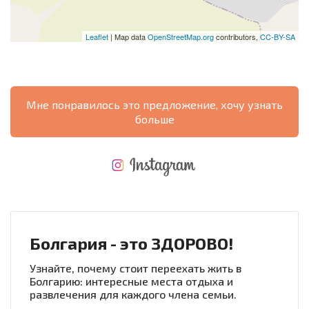
Leaflet
| Map data
OpenStreetMap.org
contributors,
CC-BY-SA
Мне понравилось это предложение, хочу узнать
больше
НОВАЯ МАСШТАБНАЯ ПОЛЕТНАЯ ПРОГРАММА
РАСХОДЫ ПРИ ПОКУПКЕ
ЕЖЕГОДНЫЕ РАСХОДЫ НА СОДЕРЖАНИЕ
Болгария - это ЗДОРОВО!
Узнайте, почему стоит переехать жить в
Болгарию: интересные места отдыха и
развлечения для каждого члена семьи.