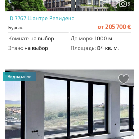
5
ID 7767
Шантре Резиденс
от
205 700 €
Бургас
Комнат:
на выбор
До моря:
1000 м.
Этаж:
на выбор
Площадь:
84 кв. м.
Вид на море