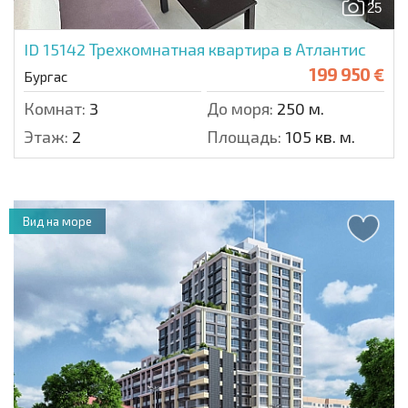
25
ID 15142
Трехкомнатная квартира в Атлантис
199 950 €
Бургас
Комнат:
3
До моря:
250 м.
Этаж:
2
Площадь:
105 кв. м.
Вид на море