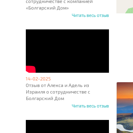
сотрудничестве с компанией
«Болгарский Дом»
Читать весь отзыв
НОВАЯ
МАСШ
ПОЛЕТ
ПРОГ
+1
United
14-02-2025
States
Отзыв от Алекса и Адель из
+1
Израиля о сотрудничестве с
Болгарский Дом
* Поля об
Читать весь отзыв