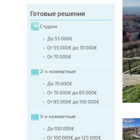
аказа (Имя, E-mail, Телефон)
Готовые решения
а
Студии
о телефонам:
До 55 000€
+359 8 9797 99 03
От 55 000€ до 70 000€
От 70 000€
2-х комнатные
До 70 000€
От 70 000€ до 85 000€
От 85 000€ до 100 000€
3-х комнатные
До 100 000€
От 100 000€ до 125 000€