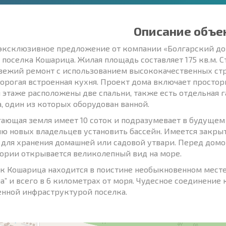
Описание объе
эксклюзивное предложение от компании «Болгарский до
 поселка Кошарица. Жилая площадь составляет 175 кв.м. 
Свежий ремонт с использованием высококачественных ст
дорогая встроенная кухня. Проект дома включает простор
 этаже расположены две спальни, также есть отдельная г
а, один из которых оборудован ванной.
ающая земля имеет 10 соток и подразумевает в будущем 
ю новых владельцев установить бассейн. Имеется закрыт
 для хранения домашней или садовой утвари. Перед домом
ории открывается великолепный вид на море.
к Кошарица находится в поистине необыкновенном месте 
а” и всего в 6 километрах от моря. Чудесное соединение
нной инфраструктурой поселка.