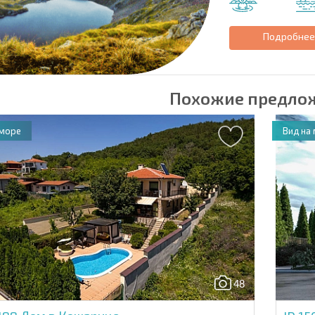
Подробне
Похожие предло
 море
Вид на
48