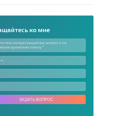
ащайтесь ко мне
ED
рассылку | Нажимая кнопку, вы разрешаете
TES
воих данных.
Отправить сообщение
ЗАДАТЬ ВОПРОС