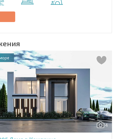
Отправить сообщение
е
жения
 море
4