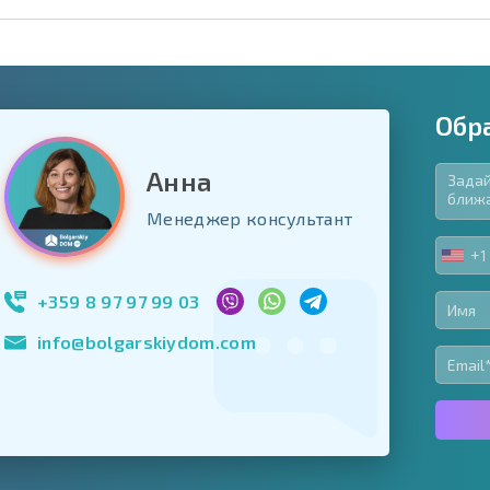
Обр
Анна
язательные для заполнения
Менеджер консультант
ь форму
+1
UNIT
Подписаться на 
STA
использование с
+1
+359 8 97 97 99 03
info@bolgarskiydom.com