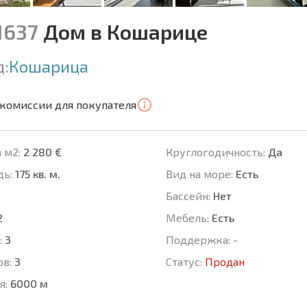
1637
Дом в Кошарице
д:
Кошарица
 комиссии для покупателя
 м2:
2 280 €
Круглогодичность:
Да
ь:
175 кв. м.
Вид на море:
Есть
Басcейн:
Нет
2
Мебель:
Есть
:
3
Поддержка:
-
ов:
3
Статус:
Продан
я:
6000 м