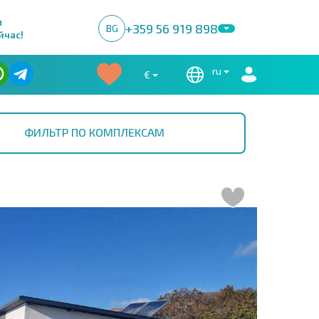
м
+359 56 919 898
BG
йчас!
ru
€
ФИЛЬТР ПО КОМПЛЕКСАМ