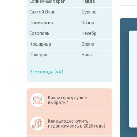
Солнечный берег
Равда
Святой Влас
Бургас
Приморско
Обзор
+1
Созополь
Несебр
United
States
Кошарица
Варна
+1
Поморие
Бяла
* Поля об
Свернут
Все города (44)
Какой город лучше
выбрать?
Как выгодно купить
недвижимость в 2026 году?