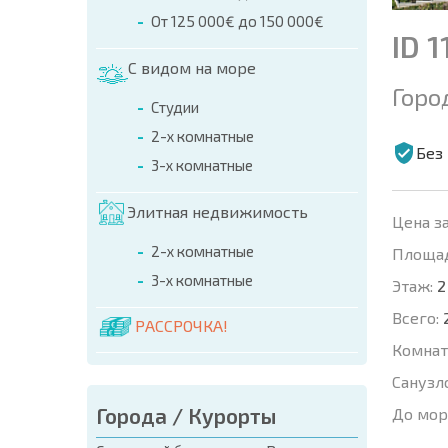
От 125 000€ до 150 000€
ID 1
С видом на море
Горо
Студии
2-х комнатные
Без
3-х комнатные
Элитная недвижимость
Цена за
2-х комнатные
Площад
3-х комнатные
Этаж:
2
Всего:
РАССРОЧКА!
Комнат
Санузл
Города / Курорты
До мор