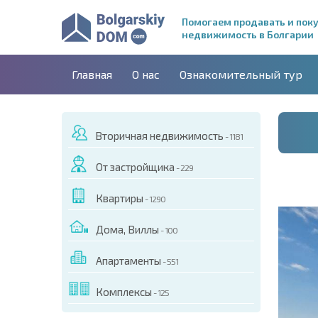
Помогаем продавать и пок
недвижимость в Болгарии
Главная
О нас
Ознакомительный тур
Вторичная недвижимость
- 1181
От застройщика
- 229
Квартиры
- 1290
Дома, Виллы
- 100
Апартаменты
- 551
ДЕО ЭТОГО ОБЪЕКТА
Комплексы
- 125