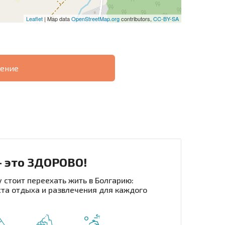
Leaflet
| Map data
OpenStreetMap.org
contributors,
CC-BY-SA
ение
О
ХОДНОСТЬ
ДИСТАНЦИОННОЙ
РАССРОЧКА В
СДЕЛКЕ
БОЛГАРИИ
- это ЗДОРОВО!
 стоит переехать жить в Болгарию:
та отдыха и развлечения для каждого
рассылку | Нажимая кнопку, вы разрешаете
воих данных.