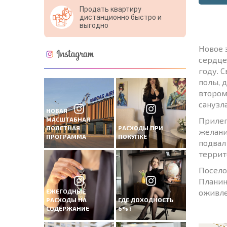
Продать квартиру
дистанционно быстро и
выгодно
Новое 
сердце
году. 
полы, 
втором
санузл
НОВАЯ
МАСШТАБНАЯ
Прилег
ПОЛЕТНАЯ
РАСХОДЫ ПРИ
желани
ПРОГРАММА
ПОКУПКЕ
подвал
террит
Посело
Планин
ЕЖЕГОДНЫЕ
оживле
РАСХОДЫ НА
ГДЕ ДОХОДНОСТЬ
СОДЕРЖАНИЕ
6%?