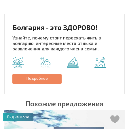
НОВАЯ МАСШТАБНАЯ ПОЛЕТНАЯ ПРОГРАММА
РАСХОДЫ ПРИ ПОКУПКЕ
ЕЖЕГОДНЫЕ РАСХОДЫ НА СОДЕРЖАНИЕ
Болгария - это ЗДОРОВО!
Узнайте, почему стоит переехать жить в
Болгарию: интересные места отдыха и
развлечения для каждого члена семьи.
Подробнее
Похожие предложения
Вид на море