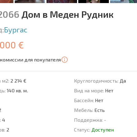
12066
Дом в Меден Рудник
д:
Бургас
 000 €
 комиссии для покупателя
 м2:
2 214 €
Круглогодичность:
Да
ь:
140 кв. м.
Вид на море:
Нет
Басcейн:
Нет
2
Мебель:
Есть
:
4
Поддержка:
-
ов:
2
Статус:
Доступен