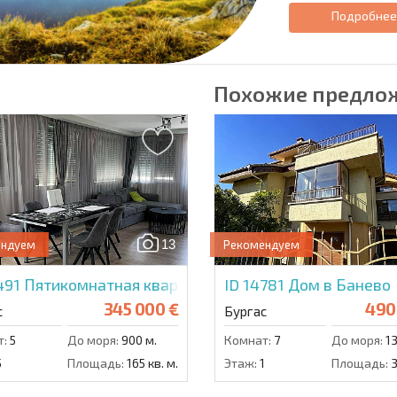
Подробне
Похожие предло
13
ендуем
Рекомендуем
491
Пятикомнатная квартира в Бургасе
ID 14781
Дом в Банево
345 000 €
490
с
Бургас
т:
5
До моря:
900 м.
Комнат:
7
До моря:
13
5
Площадь:
165 кв. м.
Этаж:
1
Площадь:
3