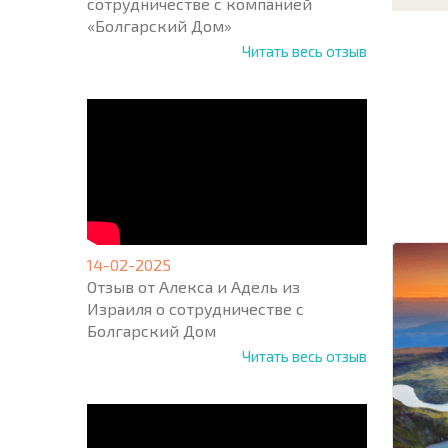
сотрудничестве с компанией
«Болгарский Дом»
Читать весь отзыв
НОВАЯ
МАСШ
ПОЛЕТ
ПРОГ
+1
United
States
+1
14-02-2025
Отзыв от Алекса и Адель из
Израиля о сотрудничестве с
* Поля об
Болгарский Дом
Читать весь отзыв