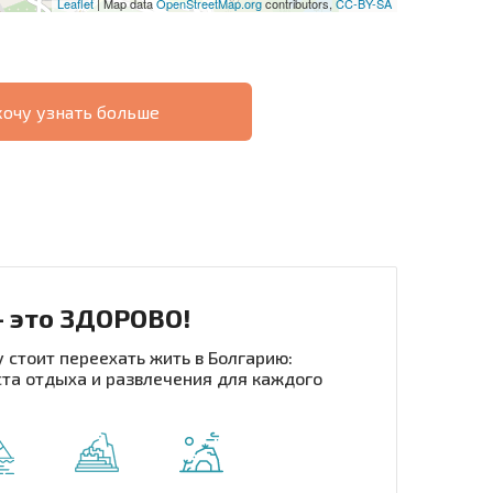
Leaflet
| Map data
OpenStreetMap.org
contributors,
CC-BY-SA
хочу узнать больше
О
ХОДНОСТЬ
ДИСТАНЦИОННОЙ
РАССРОЧКА В
СДЕЛКЕ
БОЛГАРИИ
- это ЗДОРОВО!
 стоит переехать жить в Болгарию:
та отдыха и развлечения для каждого
рассылку | Нажимая кнопку, вы разрешаете
воих данных.
Отправить сообщение