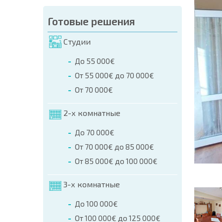
аказа (Имя, E-mail, Телефон)
Готовые решения
а
Студии
о телефонам:
До 55 000€
+359 8 9797 99 03
От 55 000€ до 70 000€
От 70 000€
2-х комнатные
До 70 000€
От 70 000€ до 85 000€
От 85 000€ до 100 000€
3-х комнатные
До 100 000€
От 100 000€ до 125 000€