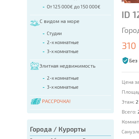
От 125 000€ до 150 000€
ID 
С видом на море
Горо
Студии
2-х комнатные
310
3-х комнатные
Без
Элитная недвижимость
2-х комнатные
Цена за
3-х комнатные
Площад
РАССРОЧКА!
Этаж:
2
Всего:
Комнат
Города / Курорты
Санузл