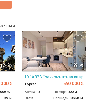
е
жения
40
25
ID 14833
Трехкомнатная квартира в Бург
 000 €
550 000 €
Бургас
000 м.
Комнат:
3
До моря:
300 м.
18 кв. м.
Этаж:
3
Площадь:
106 кв. м.