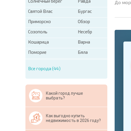
Солнечный берег
Равда
До мор
Святой Влас
Бургас
Приморско
Обзор
Созополь
Несебр
Кошарица
Варна
+1
United
States
Поморие
Бяла
+1
Все города (44)
* Поля об
Свернут
Какой город лучше
выбрать?
Как выгодно купить
недвижимость в 2026 году?