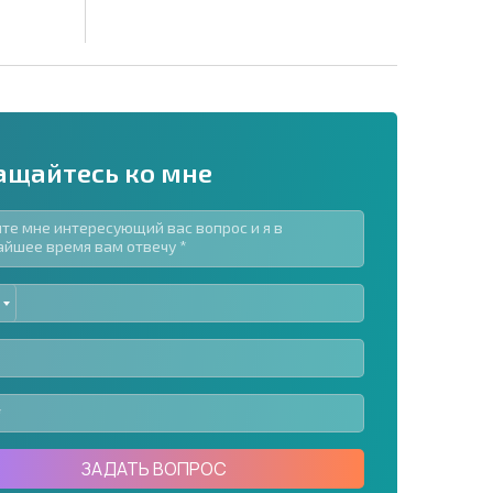
ащайтесь ко мне
ED
рассылку | Нажимая кнопку, вы разрешаете
TES
воих данных.
Отправить сообщение
ЗАДАТЬ ВОПРОС