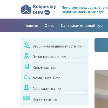
Помогаем продавать и пок
недвижимость в Болгарии
Главная
О нас
Ознакомительный тур
Вторичная недвижимость
- 1181
От застройщика
- 229
Квартиры
- 1290
Дома, Виллы
- 100
Апартаменты
- 551
ДЕО ЭТОГО ОБЪЕКТА
Комплексы
- 125