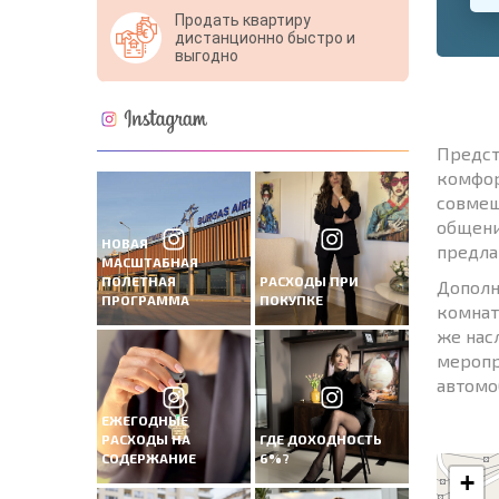
Продать квартиру
дистанционно быстро и
выгодно
Предст
комфор
совмещ
общени
НОВАЯ
предла
МАСШТАБНАЯ
ПОЛЕТНАЯ
РАСХОДЫ ПРИ
Дополн
ПРОГРАММА
ПОКУПКЕ
комнат
же нас
меропр
автомо
ЕЖЕГОДНЫЕ
РАСХОДЫ НА
ГДЕ ДОХОДНОСТЬ
СОДЕРЖАНИЕ
6%?
+