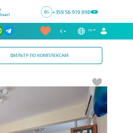
м
+359 56 919 898
BG
йчас!
ru
€
ФИЛЬТР ПО КОМПЛЕКСАМ