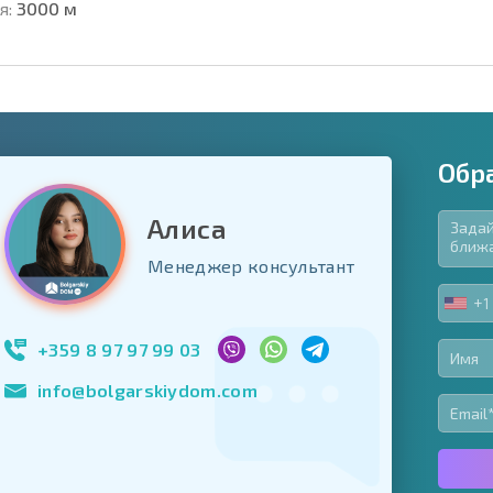
я:
3000 м
Обр
Алиса
язательные для заполнения
Менеджер консультант
ь форму
+1
UNIT
Подписаться на 
STA
использование с
+1
+359 8 97 97 99 03
info@bolgarskiydom.com