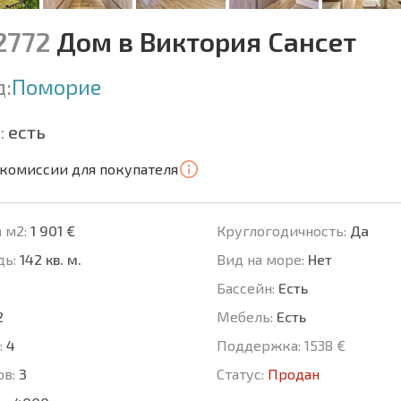
2772
Дом в Виктория Сансет
д:
Поморие
:
есть
 комиссии для покупателя
 м2:
1 901 €
Круглогодичность:
Да
ь:
142 кв. м.
Вид на море:
Нет
Басcейн:
Есть
2
Мебель:
Есть
:
4
Поддержка:
1538 €
ов:
3
Статус:
Продан