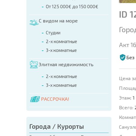
От 125 000€ до 150 000€
ID 1
С видом на море
Горо
Студии
2-х комнатные
Акт 16
3-х комнатные
Без
Элитная недвижимость
2-х комнатные
Цена за
3-х комнатные
Площад
Этаж:
1
РАССРОЧКА!
Всего:
Комнат
Города / Курорты
Санузл