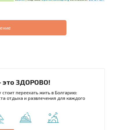
ение
О
ХОДНОСТЬ
ДИСТАНЦИОННОЙ
РАССРОЧКА В
СДЕЛКЕ
БОЛГАРИИ
- это ЗДОРОВО!
 стоит переехать жить в Болгарию:
та отдыха и развлечения для каждого
рассылку | Нажимая кнопку, вы разрешаете
воих данных.
Отправить сообщение