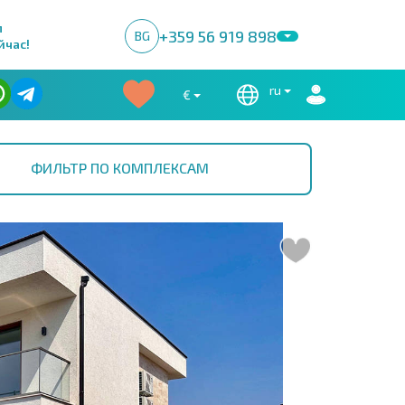
м
+359 56 919 898
BG
йчас!
ru
€
ФИЛЬТР ПО КОМПЛЕКСАМ