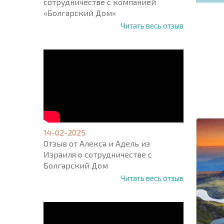
сотрудничестве с компанией
«Болгарский Дом»
Читать весь отзыв
НОВАЯ
МАСШ
ПОЛЕТ
ПРОГ
+1
United
States
+1
14-02-2025
Отзыв от Алекса и Адель из
* Поля об
Израиля о сотрудничестве с
Болгарский Дом
Читать весь отзыв