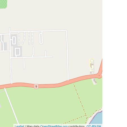
Leaflet
| Map data
OpenStreetMap.org
contributors,
CC-BY-SA