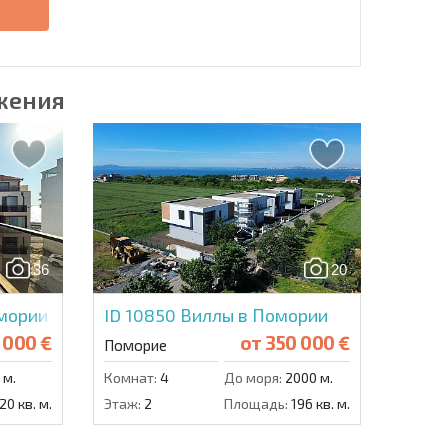
е
жения
36
20
мории
ID 10850
Виллы в Помории
 000 €
от
350 000 €
Поморие
 м.
Комнат:
4
До моря:
2000 м.
20 кв. м.
Этаж:
2
Площадь:
196 кв. м.