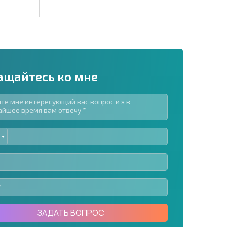
ащайтесь ко мне
ED
рассылку | Нажимая кнопку, вы разрешаете
TES
воих данных.
Отправить сообщение
ЗАДАТЬ ВОПРОС