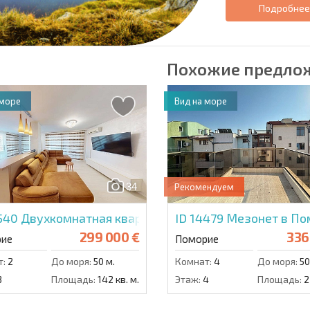
Подробне
Похожие предло
 море
Вид на море
34
Рекомендуем
5540
Двухкомнатная квартира в Пенелопа Палас
ID 14479
Мезонет в По
299 000 €
336
ие
Поморие
т:
2
До моря:
50 м.
Комнат:
4
До моря:
50
3
Площадь:
142 кв. м.
Этаж:
4
Площадь:
2