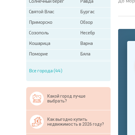
До мор
Солнечный берег
Равда
Святой Влас
Бургас
Приморско
Обзор
Созополь
Несебр
+1
Кошарица
Варна
United
States
Поморие
Бяла
+1
* Поля об
Все города (44)
Свернут
Какой город лучше
выбрать?
Как выгодно купить
недвижимость в 2026 году?