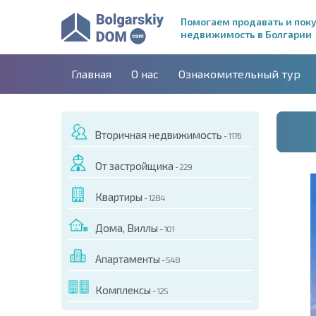
Помогаем продавать и пок
недвижимость в Болгарии
Главная
О нас
Ознакомительный тур
Вторичная недвижимость
- 1176
От застройщика
- 229
Квартиры
- 1284
Дома, Виллы
- 101
Апартаменты
- 548
ДЕО ЭТОГО ОБЪЕКТА
Комплексы
- 125