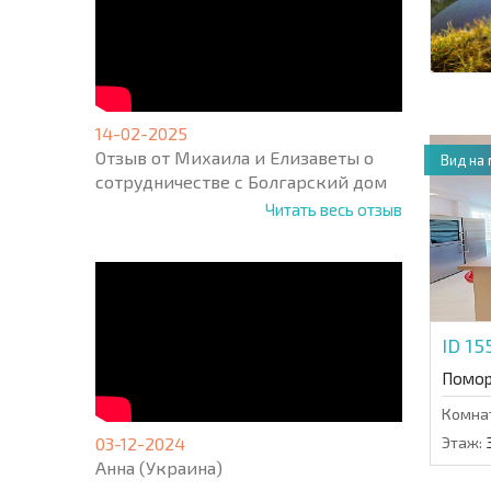
14-02-2025
Отзыв от Михаила и Елизаветы о
Вид на
сотрудничестве с Болгарский дом
Читать весь отзыв
ID 1
Помор
Комна
03-12-2024
Этаж:
Анна (Украина)