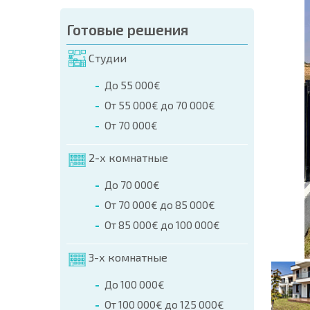
аказа (Имя, E-mail, Телефон)
Готовые решения
а
Студии
о телефонам:
До 55 000€
+359 8 9797 99 03
От 55 000€ до 70 000€
От 70 000€
2-х комнатные
До 70 000€
От 70 000€ до 85 000€
От 85 000€ до 100 000€
3-х комнатные
До 100 000€
От 100 000€ до 125 000€