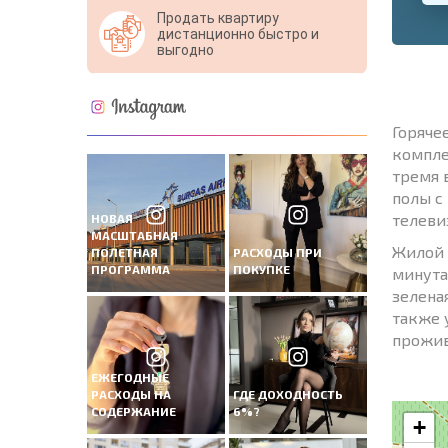
Продать квартиру
дистанционно быстро и
выгодно
Горяче
компле
тремя 
полы с
телеви
НОВАЯ
МАСШТАБНАЯ
Жилой 
ПОЛЕТНАЯ
РАСХОДЫ ПРИ
ПРОГРАММА
ПОКУПКЕ
минута
зелена
также 
прожив
ЕЖЕГОДНЫЕ
РАСХОДЫ НА
ГДЕ ДОХОДНОСТЬ
СОДЕРЖАНИЕ
6%?
+