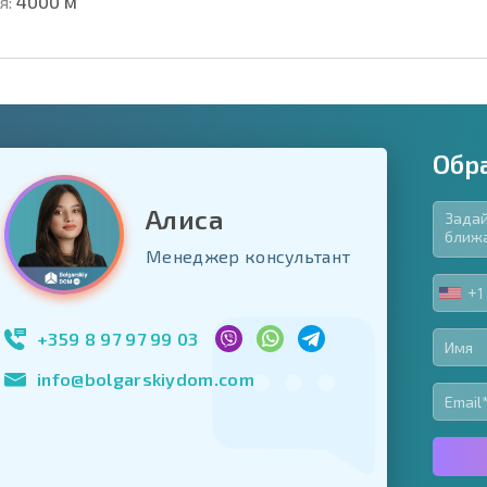
я:
4000 м
Обр
Алиса
язательные для заполнения
Менеджер консультант
ь форму
+1
UNIT
Подписаться на 
STA
использование с
+1
+359 8 97 97 99 03
info@bolgarskiydom.com