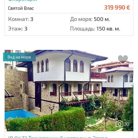
319 990 €
Святой Влас
Комнат:
3
До моря:
500 м.
Этаж:
3
Площадь:
150 кв. м.
Вид на море
30