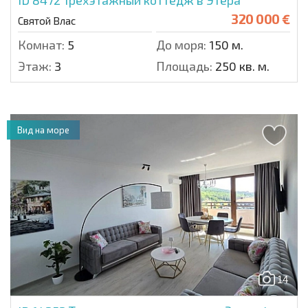
ID 8472
Трехэтажный коттедж в Этера
320 000 €
Святой Влас
Комнат:
5
До моря:
150 м.
Этаж:
3
Площадь:
250 кв. м.
Вид на море
14