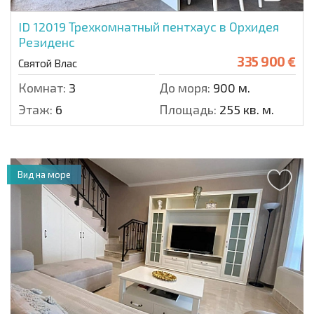
ID 12019
Трехкомнатный пентхаус в Орхидея
Резиденс
335 900 €
Святой Влас
Комнат:
3
До моря:
900 м.
Этаж:
6
Площадь:
255 кв. м.
Вид на море