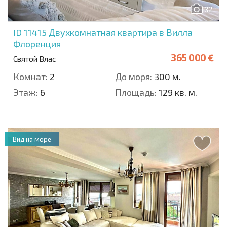
32
ID 11415
Двухкомнатная квартира в Вилла
Флоренция
365 000 €
Святой Влас
Комнат:
2
До моря:
300 м.
Этаж:
6
Площадь:
129 кв. м.
Вид на море