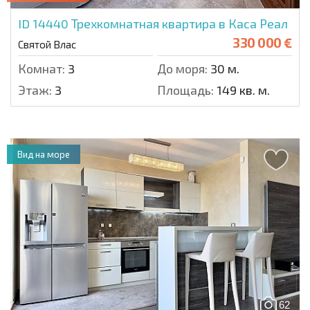
ID 14440
Трехкомнатная квартира в Каса Реал
330 000 €
Святой Влас
Комнат:
3
До моря:
30 м.
Этаж:
3
Площадь:
149 кв. м.
Вид на море
62