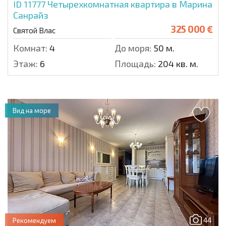
ID 11777
Четырехкомнатная квартира в Марина
Санрайз
325 000 €
Святой Влас
Комнат:
4
До моря:
50 м.
Этаж:
6
Площадь:
204 кв. м.
Вид на море
44
Рекомендуем