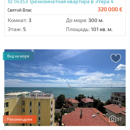
ID 14353
Трехкомнатная квартира в Этера 4
320 000 €
Святой Влас
Комнат:
3
До моря:
300 м.
Этаж:
5
Площадь:
101 кв. м.
Вид на море
97
Рекомендуем