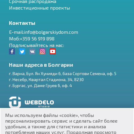
Срочная распродажа
Инвестиционные проекты
Контакты
E-mail:info@bolgarskiydom.com
Моб:+359 56 919 898
Подписывайтесь на нас:
Наши адреса в Болгарии
г.
Варна
,
Бул. Ян Хунияди 6, база Сортови Семена, оф. 5
г.
Несебр
,
Квартал Стадиона, 34
,
8230
RU
г.
Бургас
,
ул. Даме Груев 6, оф. 4
€
EN
$
UA
Разработка и SEO продвижение сайтов
Мы используем файлы «cookie», чтобы
₽
PL
персонализировать сервис и сделать сайт более
удобным, а также для статистики и анализа
потребления наших услуг. Продолжая просмотр
₴
DE