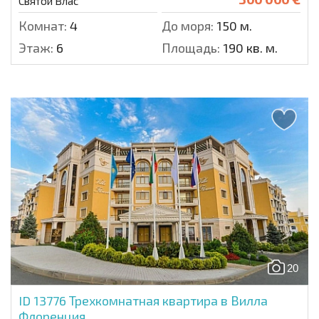
Святой Влас
Комнат:
4
До моря:
150 м.
Этаж:
6
Площадь:
190 кв. м.
20
ID 13776
Трехкомнатная квартира в Вилла
Флоренция