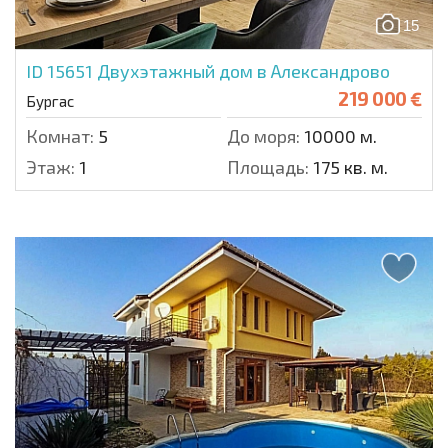
15
ID 15651
Двухэтажный дом в Александрово
219 000 €
Бургас
Комнат:
5
До моря:
10000 м.
Этаж:
1
Площадь:
175 кв. м.