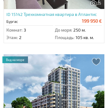
25
ID 15142
Трехкомнатная квартира в Атлантис
199 950 €
Бургас
Комнат:
3
До моря:
250 м.
Этаж:
2
Площадь:
105 кв. м.
Вид на море