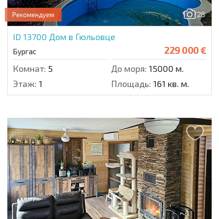
28
Рекомендуем
ID 13700
Дом в Гюльовце
229 000 €
Бургас
Комнат:
5
До моря:
15000 м.
Этаж:
1
Площадь:
161 кв. м.