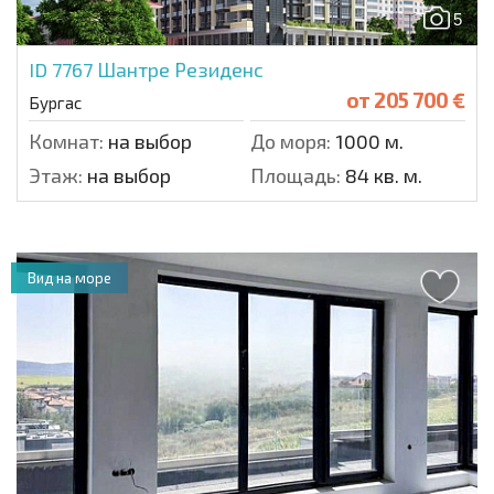
5
ID 7767
Шантре Резиденс
от
205 700 €
Бургас
Комнат:
на выбор
До моря:
1000 м.
Этаж:
на выбор
Площадь:
84 кв. м.
Вид на море