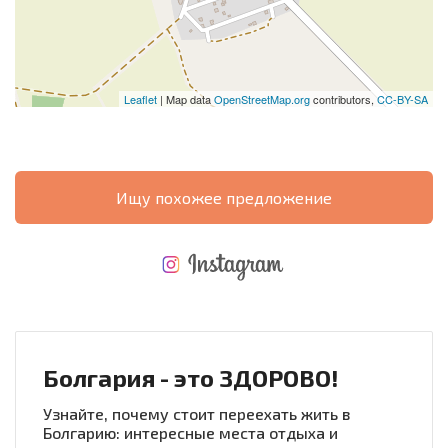
Leaflet
| Map data
OpenStreetMap.org
contributors,
CC-BY-SA
Ищу похожее предложение
НОВАЯ МАСШТАБНАЯ ПОЛЕТНАЯ ПРОГРАММА
РАСХОДЫ ПРИ ПОКУПКЕ
ЕЖЕГОДНЫЕ РАСХОДЫ НА СОДЕРЖАНИЕ
Болгария - это ЗДОРОВО!
Узнайте, почему стоит переехать жить в
Болгарию: интересные места отдыха и