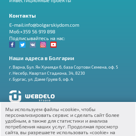
Инвестиционные проекты
Контакты
E-mail:info@bolgarskiydom.com
Моб:+359 56 919 898
Подписывайтесь на нас:
Наши адреса в Болгарии
г.
Варна
,
Бул. Ян Хунияди 6, база Сортови Семена, оф. 5
г.
Несебр
,
Квартал Стадиона, 34
,
8230
RU
г.
Бургас
,
ул. Даме Груев 6, оф. 4
€
EN
$
UA
Разработка и SEO продвижение сайтов
Мы используем файлы «cookie», чтобы
₽
PL
персонализировать сервис и сделать сайт более
удобным, а также для статистики и анализа
потребления наших услуг. Продолжая просмотр
₴
DE
сайта, вы разрешаете использовать «cookie» на