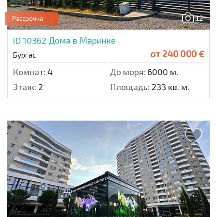
12
Рассрочка
ID 10362
Дома в Маринке
от
240 000 €
Бургас
Комнат:
4
До моря:
6000 м.
Этаж:
2
Площадь:
233 кв. м.