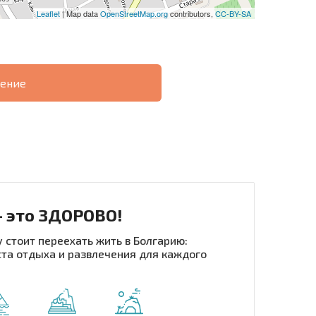
Leaflet
| Map data
OpenStreetMap.org
contributors,
CC-BY-SA
ение
О
ХОДНОСТЬ
ДИСТАНЦИОННОЙ
РАССРОЧКА В
СДЕЛКЕ
БОЛГАРИИ
- это ЗДОРОВО!
 стоит переехать жить в Болгарию:
та отдыха и развлечения для каждого
рассылку | Нажимая кнопку, вы разрешаете
воих данных.