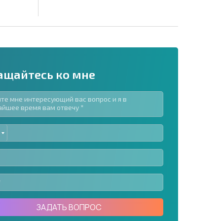
ащайтесь ко мне
ED
рассылку | Нажимая кнопку, вы разрешаете
TES
воих данных.
Отправить сообщение
ЗАДАТЬ ВОПРОС