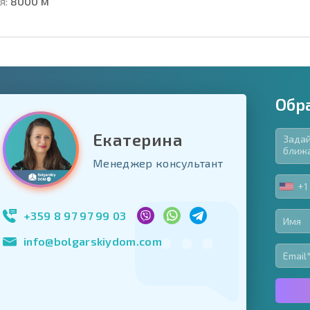
я:
8000 м
Обр
Екатерина
язательные для заполнения
Менеджер консультант
ь форму
+1
UNIT
Подписаться на 
STA
использование с
+1
+359 8 97 97 99 03
info@bolgarskiydom.com