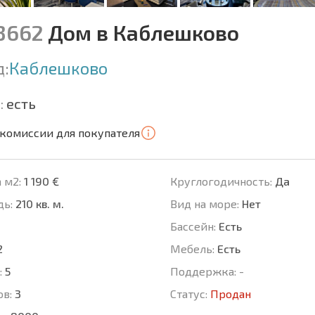
13662
Дом в Каблешково
д:
Каблешково
:
есть
 комиссии для покупателя
 м2:
1 190 €
Круглогодичность:
Да
ь:
210 кв. м.
Вид на море:
Нет
Басcейн:
Есть
2
Мебель:
Есть
:
5
Поддержка:
-
ов:
3
Статус:
Продан