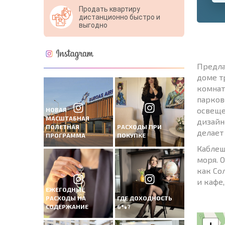
Продать квартиру
дистанционно быстро и
выгодно
Предла
доме т
комнат
парков
освеще
НОВАЯ
МАСШТАБНАЯ
дизайн
ПОЛЕТНАЯ
РАСХОДЫ ПРИ
делает
ПРОГРАММА
ПОКУПКЕ
Каблеш
моря. 
как Со
и кафе
ЕЖЕГОДНЫЕ
РАСХОДЫ НА
ГДЕ ДОХОДНОСТЬ
СОДЕРЖАНИЕ
6%?