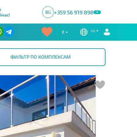
м
+359 56 919 898
BG
йчас!
ru
€
ФИЛЬТР ПО КОМПЛЕКСАМ