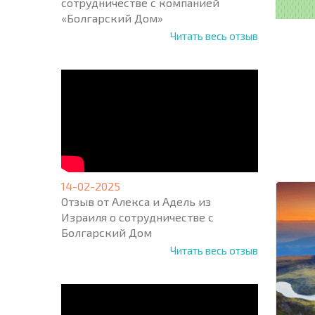
сотрудничестве с компанией
«Болгарский Дом»
Читать весь отзыв
НОВАЯ
МАСШ
ПОЛЕТ
ПРОГ
+1
United
States
14-02-2025
+1
Отзыв от Алекса и Адель из
Израиля о сотрудничестве с
* Поля об
Болгарский Дом
Читать весь отзыв