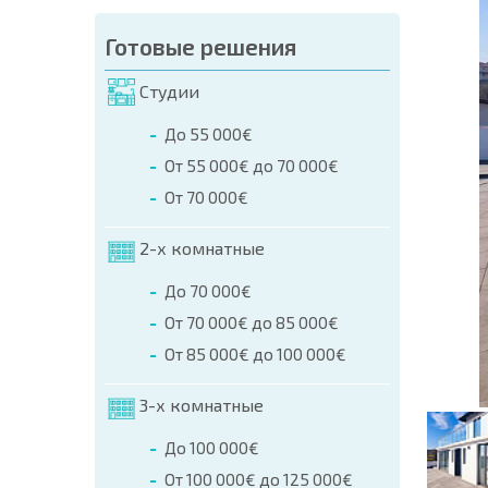
аказа (Имя, E-mail, Телефон)
Готовые решения
а
Студии
о телефонам:
До 55 000€
+359 8 9797 99 03
От 55 000€ до 70 000€
От 70 000€
2-х комнатные
До 70 000€
От 70 000€ до 85 000€
От 85 000€ до 100 000€
3-х комнатные
До 100 000€
От 100 000€ до 125 000€