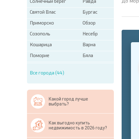
До мор
Солнечный берег
Равда
Святой Влас
Бургас
Приморско
Обзор
Созополь
Несебр
+1
Кошарица
Варна
United
States
Поморие
Бяла
+1
* Поля об
Все города (44)
Свернут
Какой город лучше
выбрать?
Как выгодно купить
недвижимость в 2026 году?