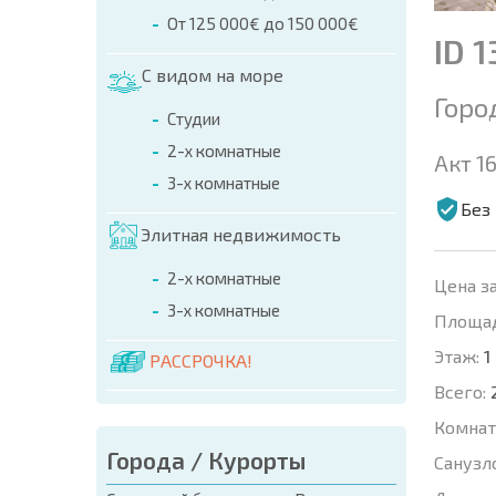
От 125 000€ до 150 000€
ID 
С видом на море
Горо
Студии
2-х комнатные
Акт 16
3-х комнатные
Без
Элитная недвижимость
2-х комнатные
Цена за
3-х комнатные
Площад
Этаж:
1
РАССРОЧКА!
Всего:
Комнат
Города / Курорты
Санузл