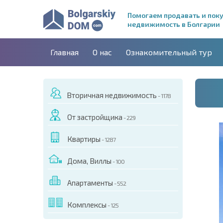
Помогаем продавать и пок
недвижимость в Болгарии
Главная
О нас
Ознакомительный тур
Вторичная недвижимость
- 1178
От застройщика
- 229
Квартиры
- 1287
Дома, Виллы
- 100
Апартаменты
- 552
ДЕО ЭТОГО ОБЪЕКТА
Комплексы
- 125