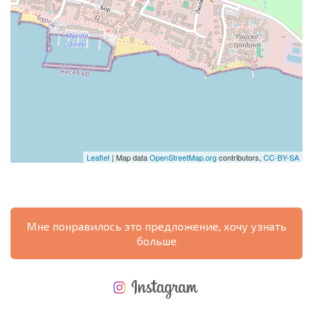
Leaflet
| Map data
OpenStreetMap.org
contributors,
CC-BY-SA
Мне понравилось это предложение, хочу узнать
больше
НОВАЯ МАСШТАБНАЯ ПОЛЕТНАЯ ПРОГРАММА
РАСХОДЫ ПРИ ПОКУПКЕ
ЕЖЕГОДНЫЕ РАСХОДЫ НА СОДЕРЖАНИЕ