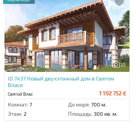
12
ID 7437
Новый двухэтажный дом в Святом
Власе
1 192 752 €
Святой Влас
Комнат:
7
До моря:
700 м.
Этаж:
2
Площадь:
300 кв. м.