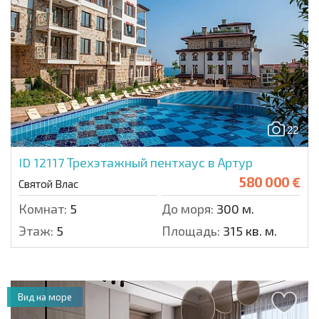
22
ID 12117
Трехэтажный пентхаус в Артур
580 000 €
Святой Влас
Комнат:
5
До моря:
300 м.
Этаж:
5
Площадь:
315 кв. м.
Вид на море