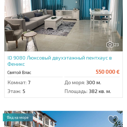
23
ID 9080
Люксовый двухэтажный пентхаус в
Феникс
550 000 €
Святой Влас
Комнат:
7
До моря:
300 м.
Этаж:
5
Площадь:
382 кв. м.
Вид на море