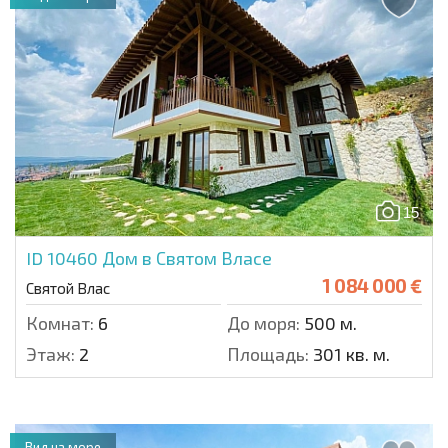
15
ID 10460
Дом в Святом Власе
1 084 000 €
Святой Влас
Комнат:
6
До моря:
500 м.
Этаж:
2
Площадь:
301 кв. м.
Вид на море