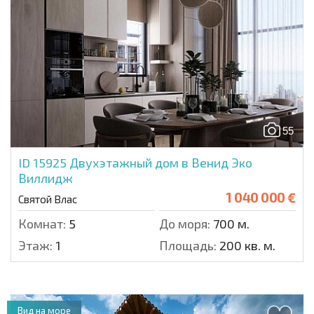
55
ID 15925
Двухэтажный дом в Венид Эко
Виллидж
1 040 000 €
Святой Влас
Комнат:
5
До моря:
700 м.
Этаж:
1
Площадь:
200 кв. м.
Вид на море