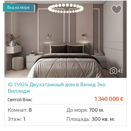
Вид на море
41
ID 15924
Двухэтажный дом в Венид Эко
Виллидж
1 340 000 €
Святой Влас
Комнат:
8
До моря:
700 м.
Этаж:
1
Площадь:
300 кв. м.