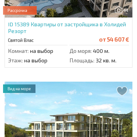
44
Рассрочка
ID 15389
Квартиры от застройщика в Холидей
Резорт
от
54 607 €
Святой Влас
Комнат:
на выбор
До моря:
400 м.
Этаж:
на выбор
Площадь:
32 кв. м.
Вид на море