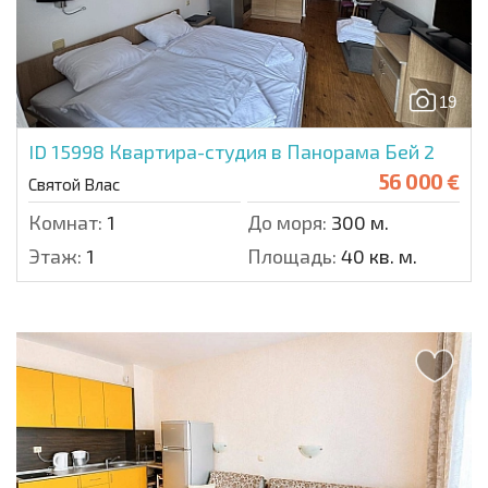
19
ID 15998
Квартира-студия в Панорама Бей 2
56 000 €
Святой Влас
Комнат:
1
До моря:
300 м.
Этаж:
1
Площадь:
40 кв. м.