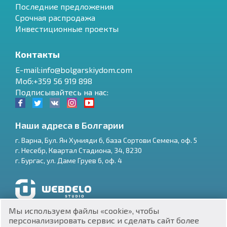
Последние предложения
Срочная распродажа
Инвестиционные проекты
Контакты
E-mail:info@bolgarskiydom.com
Моб:+359 56 919 898
Подписывайтесь на нас:
Наши адреса в Болгарии
г.
Варна
,
Бул. Ян Хунияди 6, база Сортови Семена, оф. 5
г.
Несебр
,
Квартал Стадиона, 34
,
8230
RU
г.
Бургас
,
ул. Даме Груев 6, оф. 4
€
EN
$
UA
Разработка и SEO продвижение сайтов
Мы используем файлы «cookie», чтобы
₽
PL
персонализировать сервис и сделать сайт более