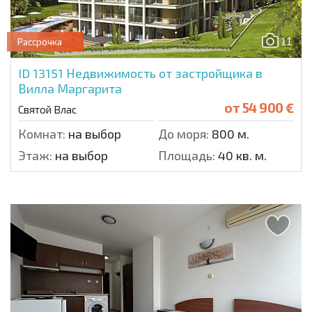
11
Рассрочка
ID 13151
Недвижимость от застройщика в
Вилла Маргарита
от
54 900 €
Святой Влас
Комнат:
на выбор
До моря:
800 м.
Этаж:
на выбор
Площадь:
40 кв. м.