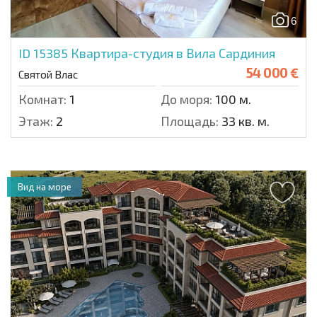
6
ID 15385
Квартира-студия в Вила Сардиния
54 000 €
Святой Влас
Комнат:
1
До моря:
100 м.
Этаж:
2
Площадь:
33 кв. м.
Вид на море