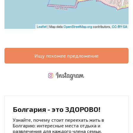
Leaflet
| Map data
OpenStreetMap.org
contributors,
CC-BY-SA
Ищу похожее предложение
НОВАЯ МАСШТАБНАЯ ПОЛЕТНАЯ ПРОГРАММА
РАСХОДЫ ПРИ ПОКУПКЕ
ЕЖЕГОДНЫЕ РАСХОДЫ НА СОДЕРЖАНИЕ
Болгария - это ЗДОРОВО!
Узнайте, почему стоит переехать жить в
Болгарию: интересные места отдыха и
развлечения для каждого члена семьи.