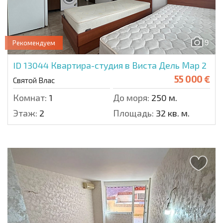
9
Рекомендуем
ID 13044
Квартира-студия в Виста Дель Мар 2
55 000 €
Святой Влас
Комнат:
1
До моря:
250 м.
Этаж:
2
Площадь:
32 кв. м.