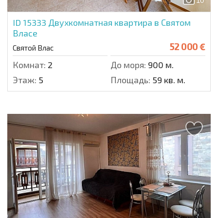
10
ID 15333
Двухкомнатная квартира в Святом
Власе
52 000 €
Святой Влас
Комнат:
2
До моря:
900 м.
Этаж:
5
Площадь:
59 кв. м.