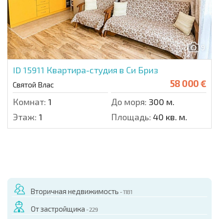
9
ID 15911
Квартира-студия в Си Бриз
58 000 €
Святой Влас
Комнат:
1
До моря:
300 м.
Этаж:
1
Площадь:
40 кв. м.
Вторичная недвижимость
- 1181
От застройщика
- 229