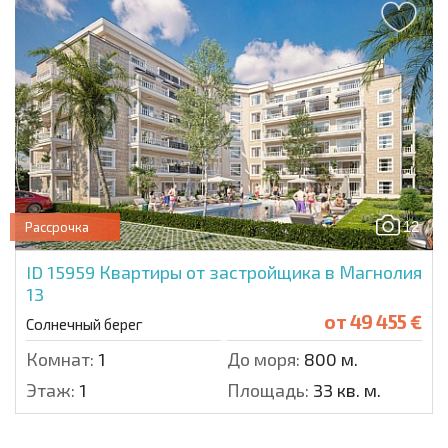
12
Рассрочка
ID 15959
Квартиры от застройщика в Магнолия
13
от
49 455 €
Солнечный берег
Комнат:
1
До моря:
800 м.
Этаж:
1
Площадь:
33 кв. м.