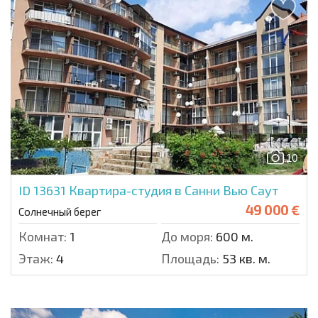
10
ID 13631
Квартира-студия в Санни Вью Саут
49 000 €
Солнечный берег
Комнат:
1
До моря:
600 м.
Этаж:
4
Площадь:
53 кв. м.