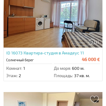
11
ID 16073
Квартира-студия в Амадеус 11
46 000 €
Солнечный берег
Комнат:
1
До моря:
600 м.
Этаж:
2
Площадь:
37 кв. м.