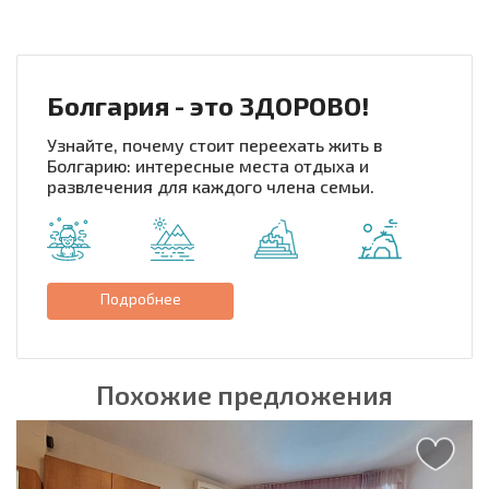
НОВАЯ МАСШТАБНАЯ ПОЛЕТНАЯ ПРОГРАММА
РАСХОДЫ ПРИ ПОКУПКЕ
ЕЖЕГОДНЫЕ РАСХОДЫ НА СОДЕРЖАНИЕ
Болгария - это ЗДОРОВО!
Узнайте, почему стоит переехать жить в
Болгарию: интересные места отдыха и
развлечения для каждого члена семьи.
Подробнее
Похожие предложения