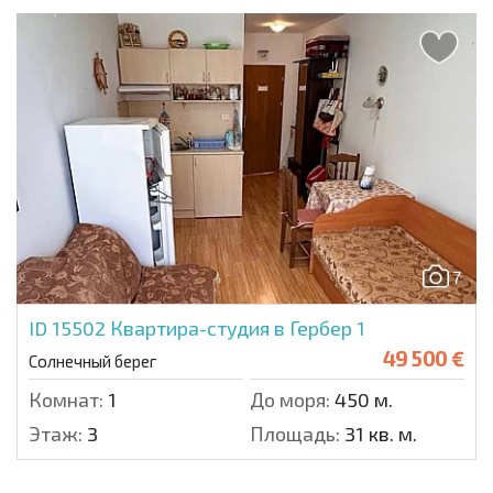
7
ID 15502
Квартира-студия в Гербер 1
49 500 €
Солнечный берег
Комнат:
1
До моря:
450 м.
Этаж:
3
Площадь:
31 кв. м.