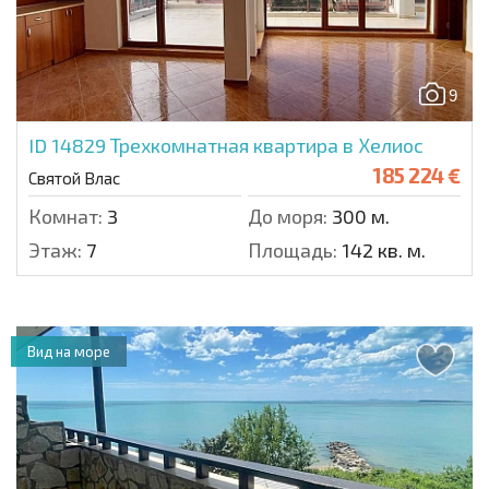
9
ID 14829
Трехкомнатная квартира в Хелиос
185 224 €
Святой Влас
Комнат:
3
До моря:
300 м.
Этаж:
7
Площадь:
142 кв. м.
Вид на море