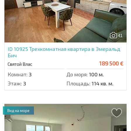
41
ID 10925
Трехкомнатная квартира в Эмеральд
Бич
189 500 €
Святой Влас
Комнат:
3
До моря:
100 м.
Этаж:
3
Площадь:
114 кв. м.
Вид на море