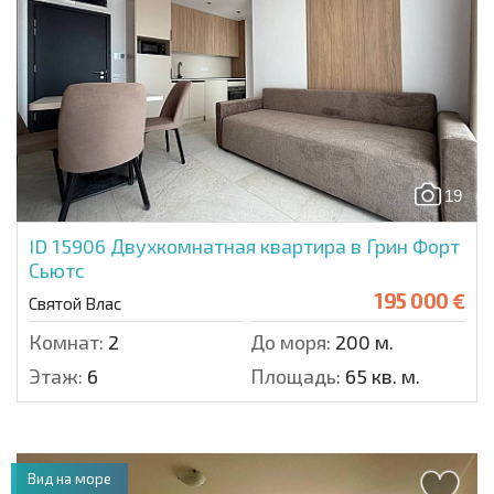
19
ID 15906
Двухкомнатная квартира в Грин Форт
Сьютс
195 000 €
Святой Влас
Комнат:
2
До моря:
200 м.
Этаж:
6
Площадь:
65 кв. м.
Вид на море