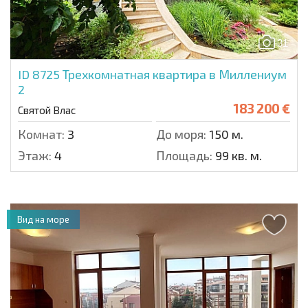
31
ID 8725
Трехкомнатная квартира в Миллениум
2
183 200 €
Святой Влас
Комнат:
3
До моря:
150 м.
Этаж:
4
Площадь:
99 кв. м.
Вид на море