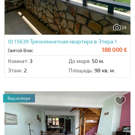
24
ID 15639
Трехкомнатная квартира в Этера 1
188 000 €
Святой Влас
Комнат:
3
До моря:
50 м.
Этаж:
2
Площадь:
98 кв. м.
Вид на море