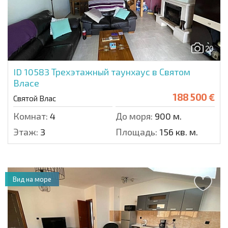
20
ID 10583
Трехэтажный таунхаус в Святом
Власе
188 500 €
Святой Влас
Комнат:
4
До моря:
900 м.
Этаж:
3
Площадь:
156 кв. м.
Вид на море