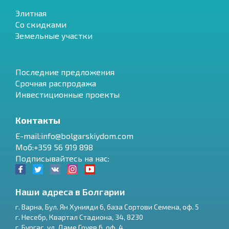
Элитная
Со скидками
Земельные участки
Последние предложения
Срочная распродажа
Инвестиционные проекты
Контакты
E-mail:info@bolgarskiydom.com
Моб:+359 56 919 898
Подписывайтесь на нас:
Наши адреса в Болгарии
г.
Варна
,
Бул. Ян Хунияди 6, база Сортови Семена, оф. 5
г.
Несебр
,
Квартал Стадиона, 34
,
8230
RU
г.
Бургас
,
ул. Даме Груев 6, оф. 4