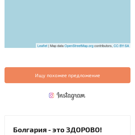
Leaflet
| Map data
OpenStreetMap.org
contributors,
CC-BY-SA
Ищу похожее предложение
НОВАЯ МАСШТАБНАЯ ПОЛЕТНАЯ ПРОГРАММА
РАСХОДЫ ПРИ ПОКУПКЕ
ЕЖЕГОДНЫЕ РАСХОДЫ НА СОДЕРЖАНИЕ
Болгария - это ЗДОРОВО!