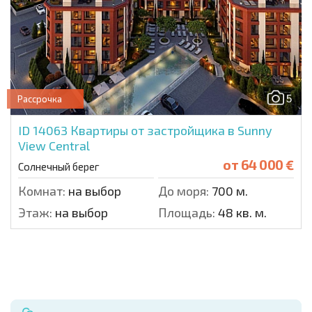
5
Рассрочка
ID 14063
Квартиры от застройщика в Sunny
View Central
от
64 000 €
Солнечный берег
Комнат:
на выбор
До моря:
700 м.
Этаж:
на выбор
Площадь:
48 кв. м.