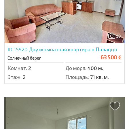
19
ID 15920
Двухкомнатная квартира в Палаццо
63 500 €
Солнечный берег
Комнат:
2
До моря:
400 м.
Этаж:
2
Площадь:
71 кв. м.