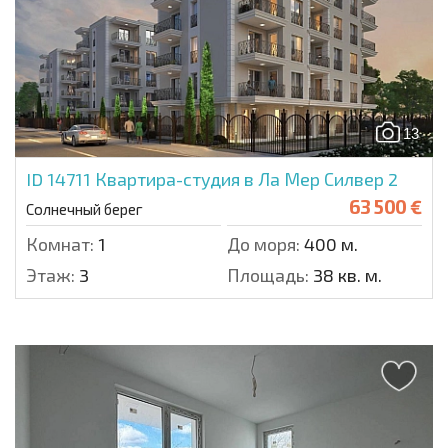
13
ID 14711
Квартира-студия в Ла Мер Силвер 2
63 500 €
Солнечный берег
Комнат:
1
До моря:
400 м.
Этаж:
3
Площадь:
38 кв. м.