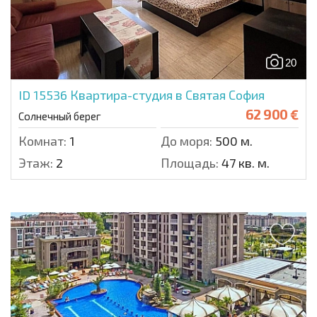
20
ID 15536
Квартира-студия в Святая София
62 900 €
Солнечный берег
Комнат:
1
До моря:
500 м.
Этаж:
2
Площадь:
47 кв. м.