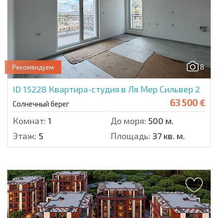
8
Рекомендуем
ID 15228
Квартира-студия в Ля Мер Сильвер 2
63 500 €
Солнечный берег
Комнат:
1
До моря:
500 м.
Этаж:
5
Площадь:
37 кв. м.