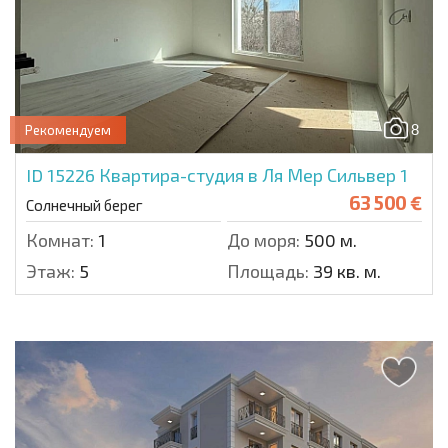
8
Рекомендуем
ID 15226
Квартира-студия в Ля Мер Сильвер 1
63 500 €
Солнечный берег
Комнат:
1
До моря:
500 м.
Этаж:
5
Площадь:
39 кв. м.