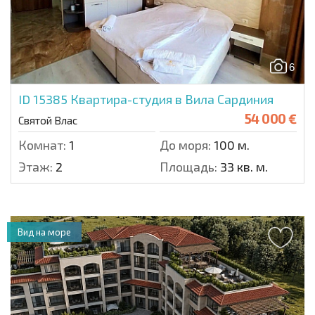
6
ID 15385
Квартира-студия в Вила Сардиния
54 000 €
Святой Влас
Комнат:
1
До моря:
100 м.
Этаж:
2
Площадь:
33 кв. м.
Вид на море