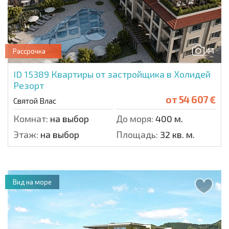
44
Рассрочка
ID 15389
Квартиры от застройщика в Холидей
Резорт
от
54 607 €
Святой Влас
Комнат:
на выбор
До моря:
400 м.
Этаж:
на выбор
Площадь:
32 кв. м.
Вид на море