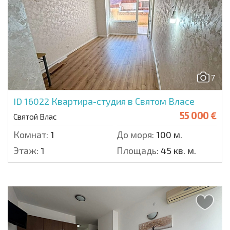
7
ID 16022
Квартира-студия в Святом Власе
55 000 €
Святой Влас
Комнат:
1
До моря:
100 м.
Этаж:
1
Площадь:
45 кв. м.