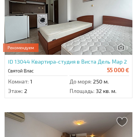
9
Рекомендуем
ID 13044
Квартира-студия в Виста Дель Мар 2
55 000 €
Святой Влас
Комнат:
1
До моря:
250 м.
Этаж:
2
Площадь:
32 кв. м.