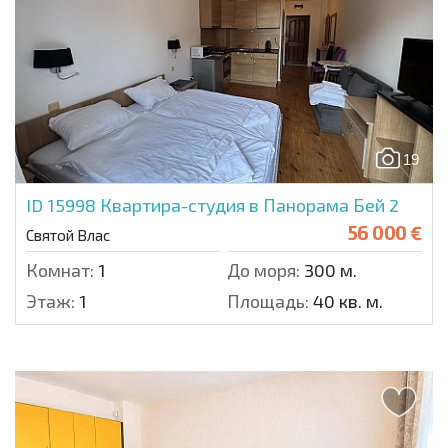
19
ID 15998
Квартира-студия в Панорама Бей 2
56 000 €
Святой Влас
Комнат:
1
До моря:
300 м.
Этаж:
1
Площадь:
40 кв. м.