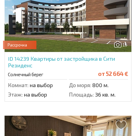
15
Рассрочка
ID 14239
Квартиры от застройщика в Сити
Резиденс
от
52 664 €
Солнечный берег
Комнат:
на выбор
До моря:
800 м.
Этаж:
на выбор
Площадь:
36 кв. м.