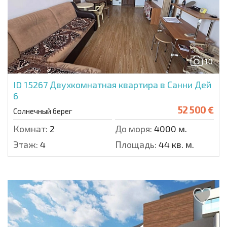
10
ID 15267
Двухкомнатная квартира в Санни Дей
6
52 500 €
Солнечный берег
Комнат:
2
До моря:
4000 м.
Этаж:
4
Площадь:
44 кв. м.