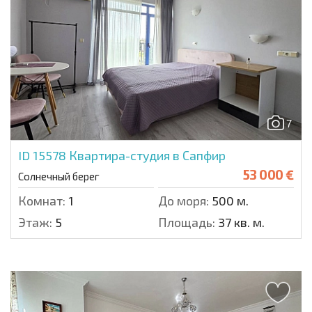
7
ID 15578
Квартира-студия в Сапфир
53 000 €
Солнечный берег
Комнат:
1
До моря:
500 м.
Этаж:
5
Площадь:
37 кв. м.