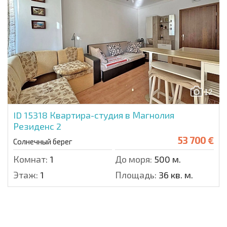
12
ID 15318
Квартира-студия в Магнолия
Резиденс 2
53 700 €
Солнечный берег
Комнат:
1
До моря:
500 м.
Этаж:
1
Площадь:
36 кв. м.