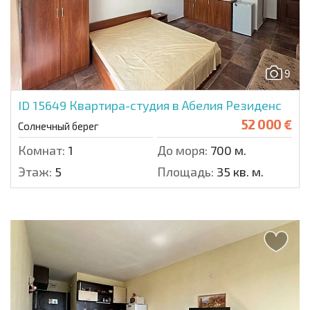
9
ID 15649
Квартира-студия в Абелия Резиденс
52 000 €
Солнечный берег
Комнат:
1
До моря:
700 м.
Этаж:
5
Площадь:
35 кв. м.