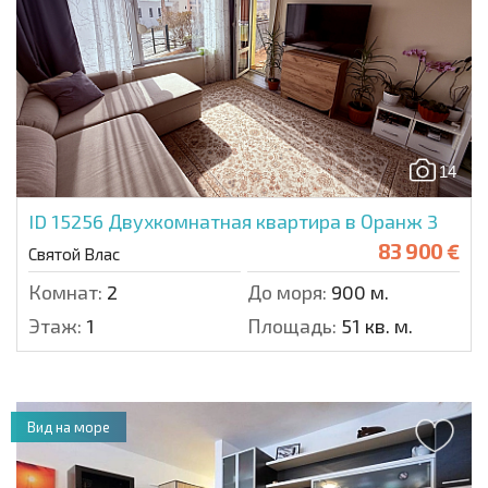
14
ID 15256
Двухкомнатная квартира в Оранж 3
83 900 €
Святой Влас
Комнат:
2
До моря:
900 м.
Этаж:
1
Площадь:
51 кв. м.
Вид на море