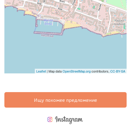
Leaflet
| Map data
OpenStreetMap.org
contributors,
CC-BY-SA
Ищу похожее предложение
НОВАЯ МАСШТАБНАЯ ПОЛЕТНАЯ ПРОГРАММА
РАСХОДЫ ПРИ ПОКУПКЕ
ЕЖЕГОДНЫЕ РАСХОДЫ НА СОДЕРЖАНИЕ