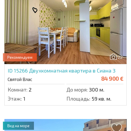
22
Рекомендуем
ID 15266
Двухкомнатная квартира в Сиана 3
84 900 €
Святой Влас
Комнат:
2
До моря:
300 м.
Этаж:
1
Площадь:
59 кв. м.
Вид на море