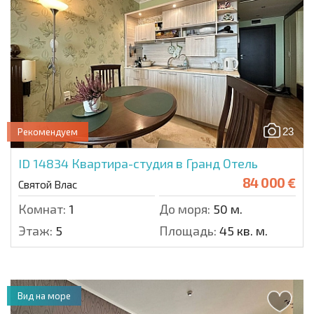
23
Рекомендуем
ID 14834
Квартира-студия в Гранд Отель
84 000 €
Святой Влас
Комнат:
1
До моря:
50 м.
Этаж:
5
Площадь:
45 кв. м.
Вид на море