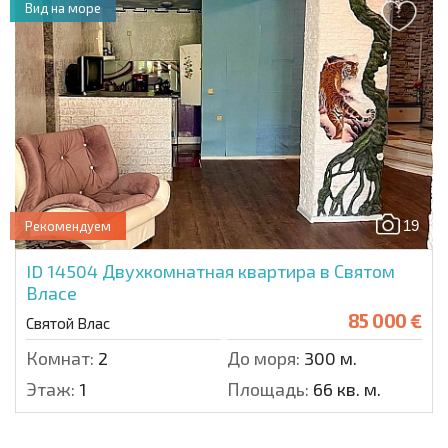
Вид на море
19
Рекомендуем
ID 14504
Двухкомнатная квартира в Святом
Власе
85 000 €
Святой Влас
Комнат:
2
До моря:
300 м.
Этаж:
1
Площадь:
66 кв. м.