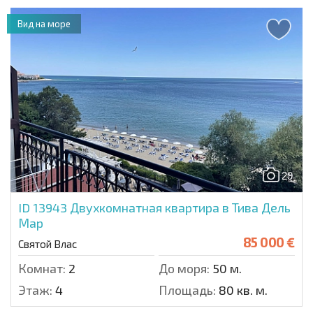
Вид на море
29
ID 13943
Двухкомнатная квартира в Тива Дель
Мар
85 000 €
Святой Влас
Комнат:
2
До моря:
50 м.
Этаж:
4
Площадь:
80 кв. м.