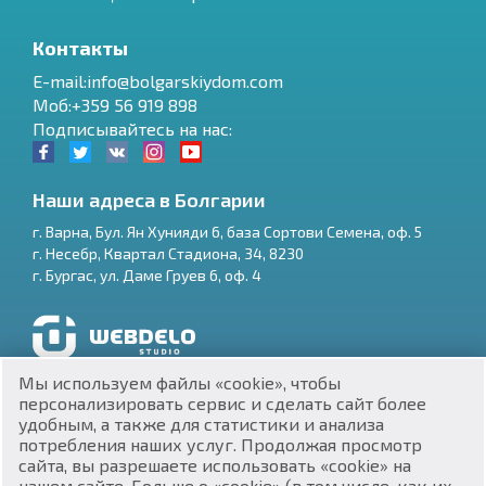
Контакты
E-mail:info@bolgarskiydom.com
Моб:+359 56 919 898
Подписывайтесь на нас:
Наши адреса в Болгарии
г.
Варна
,
Бул. Ян Хунияди 6, база Сортови Семена, оф. 5
г.
Несебр
,
Квартал Стадиона, 34
,
8230
RU
г.
Бургас
,
ул. Даме Груев 6, оф. 4
€
EN
$
UA
Разработка и SEO продвижение сайтов
Мы используем файлы «cookie», чтобы
₽
PL
персонализировать сервис и сделать сайт более
удобным, а также для статистики и анализа
потребления наших услуг. Продолжая просмотр
₴
DE
сайта, вы разрешаете использовать «cookie» на
нашем сайте. Больше о «cookie» (в том числе, как их