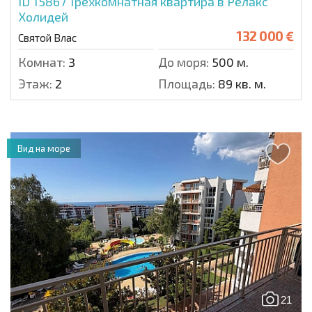
ID 15867
Трехкомнатная квартира в Релакс
Холидей
132 000 €
Святой Влас
Комнат:
3
До моря:
500 м.
Этаж:
2
Площадь:
89 кв. м.
Вид на море
21