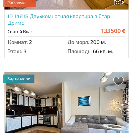
8
Рассрочка
ID 14818
Двухкомнатная квартира в Стар
Дримс
133 500 €
Святой Влас
Комнат:
2
До моря:
200 м.
Этаж:
3
Площадь:
66 кв. м.
Вид на море