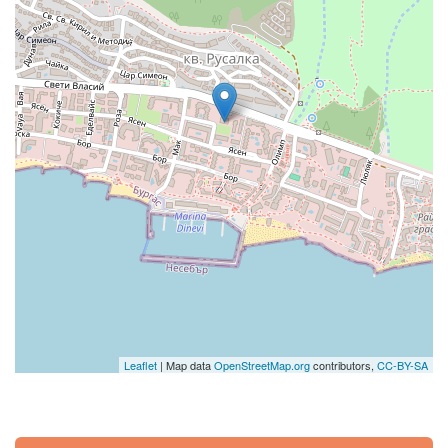
Leaflet
| Map data
OpenStreetMap.org
contributors,
CC-BY-SA