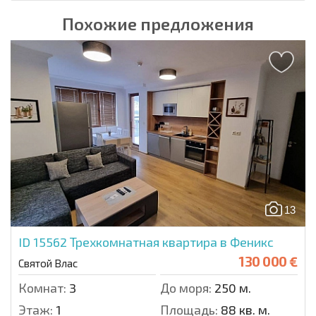
Похожие предложения
13
ID 15562
Трехкомнатная квартира в Феникс
130 000 €
Святой Влас
Комнат:
3
До моря:
250 м.
Этаж:
1
Площадь:
88 кв. м.