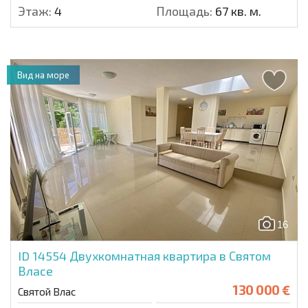
Этаж:
4
Площадь:
67 кв. м.
Вид на море
16
ID 14554
Двухкомнатная квартира в Святом
Власе
130 000 €
Святой Влас