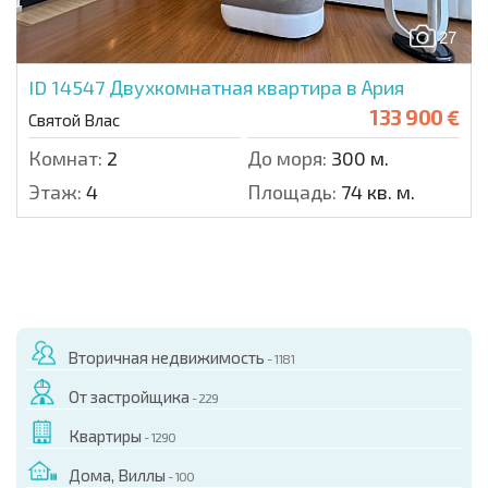
27
ID 14547
Двухкомнатная квартира в Ария
133 900 €
Святой Влас
Комнат:
2
До моря:
300 м.
Этаж:
4
Площадь:
74 кв. м.
Вторичная недвижимость
- 1181
От застройщика
- 229
Квартиры
- 1290
Дома, Виллы
- 100