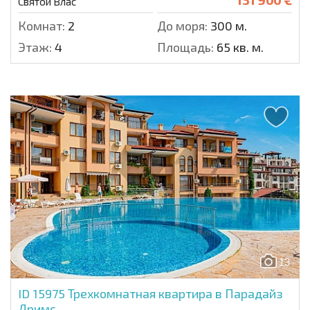
Святой Влас
Комнат:
2
До моря:
300 м.
Этаж:
4
Площадь:
65 кв. м.
13
ID 15975
Трехкомнатная квартира в Парадайз
Дримс