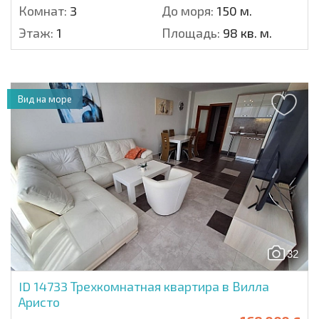
Комнат:
3
До моря:
150 м.
Этаж:
1
Площадь:
98 кв. м.
Вид на море
32
ID 14733
Трехкомнатная квартира в Вилла
Аристо