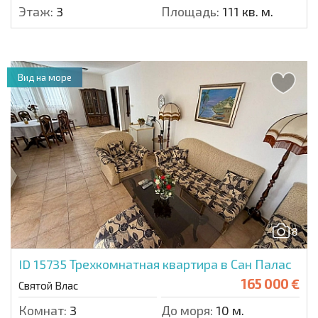
Этаж:
3
Площадь:
111 кв. м.
Вид на море
8
ID 15735
Трехкомнатная квартира в Сан Палас
165 000 €
Святой Влас
Комнат:
3
До моря:
10 м.