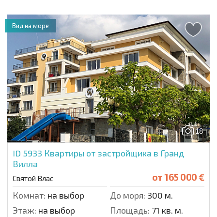
Вид на море
18
ID 5933
Квартиры от застройщика в Гранд
Вилла
от
165 000 €
Святой Влас
Комнат:
на выбор
До моря:
300 м.
Этаж:
на выбор
Площадь:
71 кв. м.