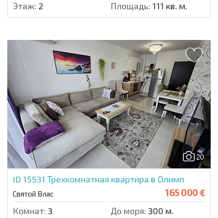
Этаж:
2
Площадь:
111 кв. м.
20
ID 15531
Трехкомнатная квартира в Олимп
165 000 €
Святой Влас
Комнат:
3
До моря:
300 м.