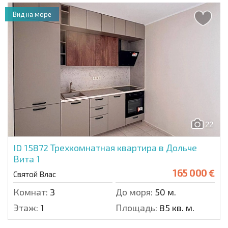
Вид на море
22
ID 15872
Трехкомнатная квартира в Дольче
Вита 1
165 000 €
Святой Влас
Комнат:
3
До моря:
50 м.
Этаж:
1
Площадь:
85 кв. м.