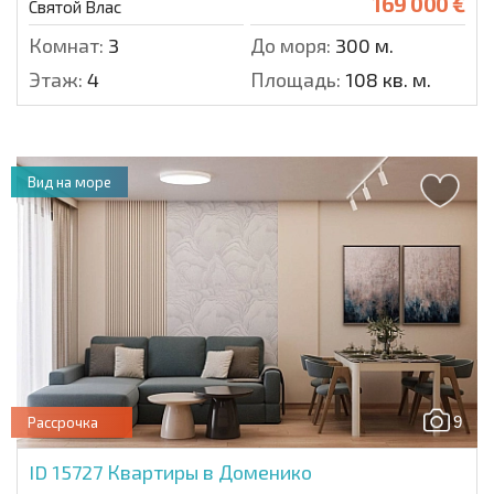
169 000 €
Святой Влас
Комнат:
3
До моря:
300 м.
Этаж:
4
Площадь:
108 кв. м.
Вид на море
9
Рассрочка
ID 15727
Квартиры в Доменико