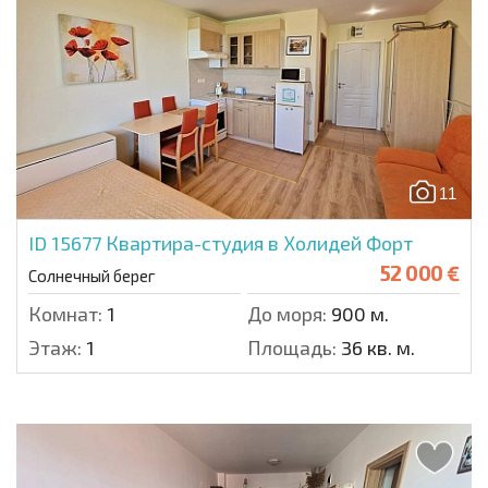
11
ID 15677
Квартира-студия в Холидей Форт
52 000 €
Солнечный берег
Комнат:
1
До моря:
900 м.
Этаж:
1
Площадь:
36 кв. м.