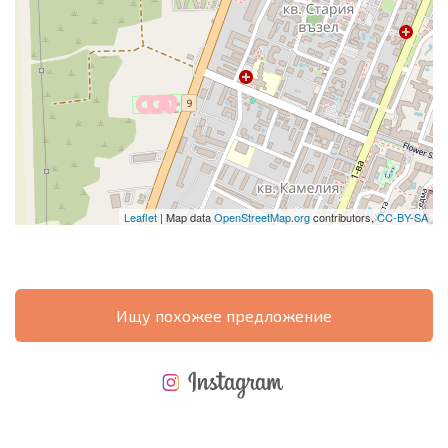
Leaflet
| Map data
OpenStreetMap.org
contributors,
CC-BY-SA
Ищу похожее предложение
НОВАЯ МАСШТАБНАЯ ПОЛЕТНАЯ ПРОГРАММА
РАСХОДЫ ПРИ ПОКУПКЕ
ЕЖЕГОДНЫЕ РАСХОДЫ НА СОДЕРЖАНИЕ