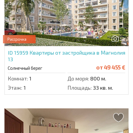
12
Рассрочка
ID 15959
Квартиры от застройщика в Магнолия
13
от
49 455 €
Солнечный берег
Комнат:
1
До моря:
800 м.
Этаж:
1
Площадь:
33 кв. м.