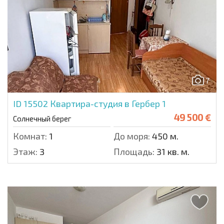
7
ID 15502
Квартира-студия в Гербер 1
49 500 €
Солнечный берег
Комнат:
1
До моря:
450 м.
Этаж:
3
Площадь:
31 кв. м.