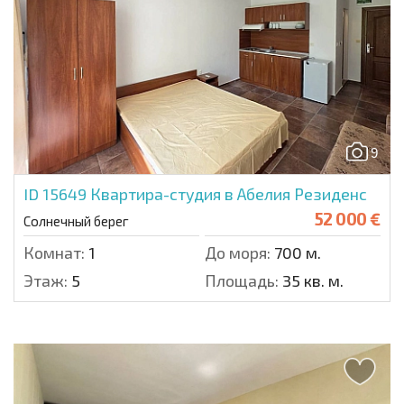
9
ID 15649
Квартира-студия в Абелия Резиденс
52 000 €
Солнечный берег
Комнат:
1
До моря:
700 м.
Этаж:
5
Площадь:
35 кв. м.