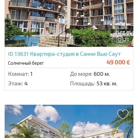
10
ID 13631
Квартира-студия в Санни Вью Саут
49 000 €
Солнечный берег
Комнат:
1
До моря:
600 м.
Этаж:
4
Площадь:
53 кв. м.