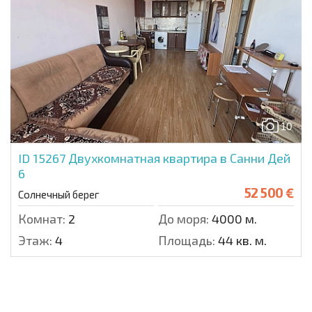
10
ID 15267
Двухкомнатная квартира в Санни Дей
6
52 500 €
Солнечный берег
Комнат:
2
До моря:
4000 м.
Этаж:
4
Площадь:
44 кв. м.