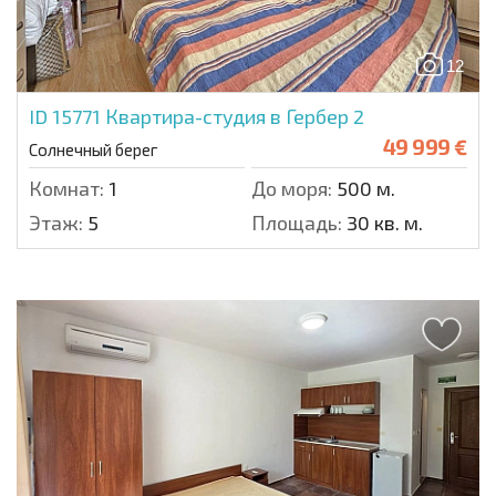
12
ID 15771
Квартира-студия в Гербер 2
49 999 €
Солнечный берег
Комнат:
1
До моря:
500 м.
Этаж:
5
Площадь:
30 кв. м.