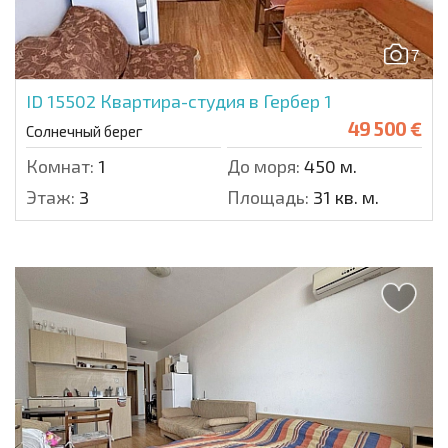
7
ID 15502
Квартира-студия в Гербер 1
49 500 €
Солнечный берег
Комнат:
1
До моря:
450 м.
Этаж:
3
Площадь:
31 кв. м.