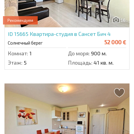
16
Рекомендуем
ID 15665
Квартира-студия в Сансет Бич 4
52 000 €
Солнечный берег
Комнат:
1
До моря:
900 м.
Этаж:
5
Площадь:
41 кв. м.