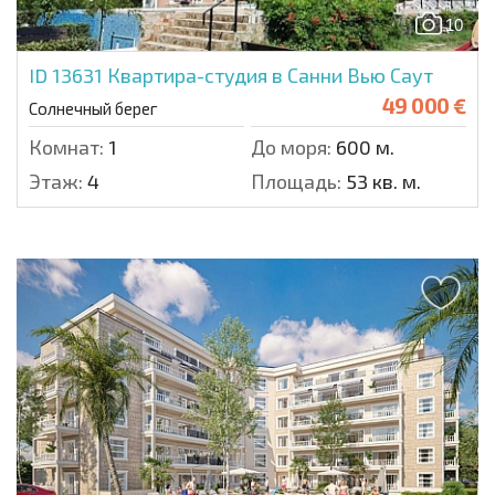
10
ID 13631
Квартира-студия в Санни Вью Саут
49 000 €
Солнечный берег
Комнат:
1
До моря:
600 м.
Этаж:
4
Площадь:
53 кв. м.