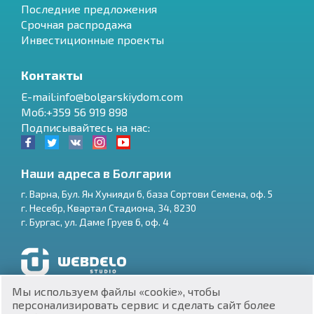
Последние предложения
Срочная распродажа
Инвестиционные проекты
Контакты
E-mail:info@bolgarskiydom.com
Моб:+359 56 919 898
Подписывайтесь на нас:
Наши адреса в Болгарии
г.
Варна
,
Бул. Ян Хунияди 6, база Сортови Семена, оф. 5
г.
Несебр
,
Квартал Стадиона, 34
,
8230
RU
г.
Бургас
,
ул. Даме Груев 6, оф. 4
€
EN
$
UA
Разработка и SEO продвижение сайтов
Мы используем файлы «cookie», чтобы
₽
PL
персонализировать сервис и сделать сайт более