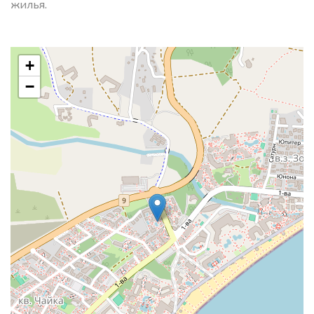
жилья.
+
−