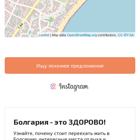
Leaflet
| Map data
OpenStreetMap.org
contributors,
CC-BY-SA
Ищу похожее предложение
НОВАЯ МАСШТАБНАЯ ПОЛЕТНАЯ ПРОГРАММА
РАСХОДЫ ПРИ ПОКУПКЕ
ЕЖЕГОДНЫЕ РАСХОДЫ НА СОДЕРЖАНИЕ
Болгария - это ЗДОРОВО!
Узнайте, почему стоит переехать жить в
Болгарию: интересные места отдыха и