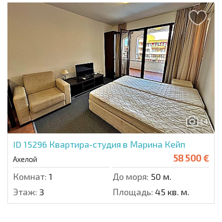
14
ID 15296
Квартира-студия в Марина Кейп
58 500 €
Ахелой
Комнат:
1
До моря:
50 м.
Этаж:
3
Площадь:
45 кв. м.