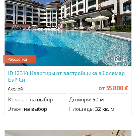
26
Рассрочка
ID 12314
Квартиры от застройщика в Солемар
Бай Си
от
55 800 €
Ахелой
Комнат:
на выбор
До моря:
50 м.
Этаж:
на выбор
Площадь:
32 кв. м.