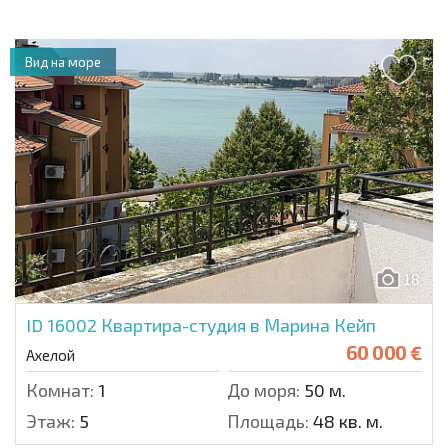
Вид на море
18
ID 16002
Квартира-студия в Марина Кейп
60 000 €
Ахелой
Комнат:
1
До моря:
50 м.
Этаж:
5
Площадь:
48 кв. м.