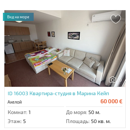
Вид на море
20
ID 16003
Квартира-студия в Марина Кейп
60 000 €
Ахелой
Комнат:
1
До моря:
50 м.
Этаж:
5
Площадь:
50 кв. м.