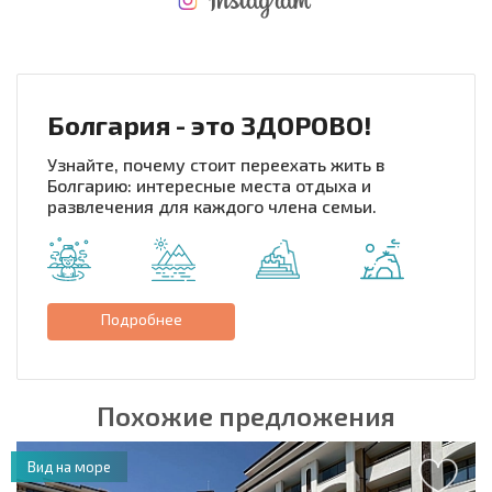
НОВАЯ МАСШТАБНАЯ ПОЛЕТНАЯ ПРОГРАММА
РАСХОДЫ ПРИ ПОКУПКЕ
ЕЖЕГОДНЫЕ РАСХОДЫ НА СОДЕРЖАНИЕ
Болгария - это ЗДОРОВО!
Узнайте, почему стоит переехать жить в
Болгарию: интересные места отдыха и
развлечения для каждого члена семьи.
Подробнее
Похожие предложения
Вид на море