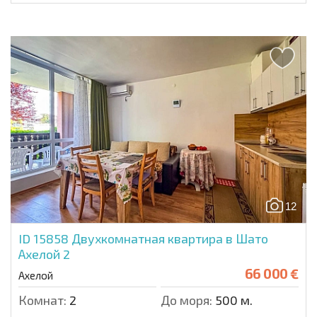
12
ID 15858
Двухкомнатная квартира в Шато
Ахелой 2
66 000 €
Ахелой
Комнат:
2
До моря:
500 м.