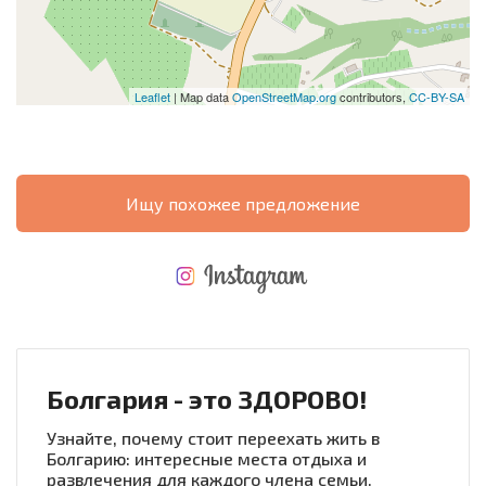
Leaflet
| Map data
OpenStreetMap.org
contributors,
CC-BY-SA
Ищу похожее предложение
НОВАЯ МАСШТАБНАЯ ПОЛЕТНАЯ ПРОГРАММА
РАСХОДЫ ПРИ ПОКУПКЕ
ЕЖЕГОДНЫЕ РАСХОДЫ НА СОДЕРЖАНИЕ
Болгария - это ЗДОРОВО!
Узнайте, почему стоит переехать жить в
Болгарию: интересные места отдыха и
развлечения для каждого члена семьи.