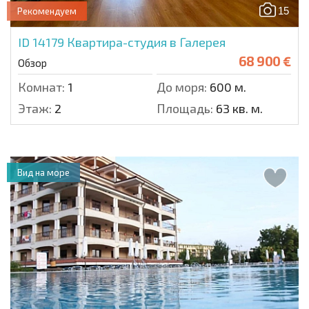
15
Рекомендуем
ID 14179
Квартира-студия в Галерея
68 900 €
Обзор
Комнат:
1
До моря:
600 м.
Этаж:
2
Площадь:
63 кв. м.
Вид на море