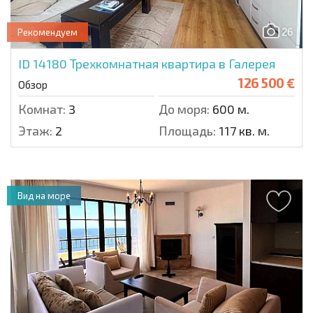
26
Рекомендуем
ID 14180
Трехкомнатная квартира в Галерея
126 500 €
Обзор
Комнат:
3
До моря:
600 м.
Этаж:
2
Площадь:
117 кв. м.
Вид на море