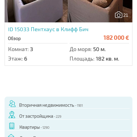
21
ID 15033
Пентхаус в Клифф Бич
182 000 €
Обзор
Комнат:
3
До моря:
50 м.
Этаж:
6
Площадь:
182 кв. м.
Вторичная недвижимость
- 1181
От застройщика
- 229
Квартиры
- 1290