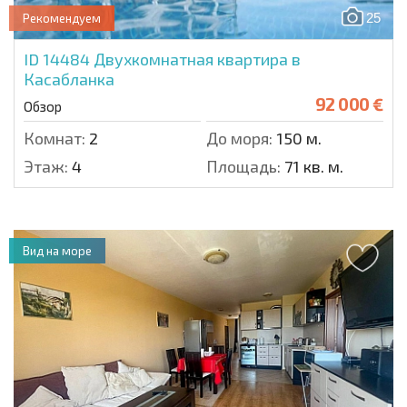
25
Рекомендуем
ID 14484
Двухкомнатная квартира в
Касабланка
92 000 €
Обзор
Комнат:
2
До моря:
150 м.
Этаж:
4
Площадь:
71 кв. м.
Вид на море