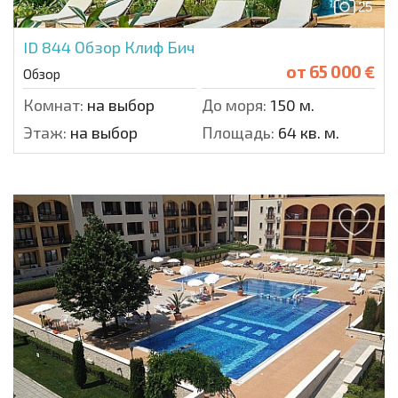
25
ID 844
Обзор Клиф Бич
от
65 000 €
Обзор
Комнат:
на выбор
До моря:
150 м.
Этаж:
на выбор
Площадь:
64 кв. м.