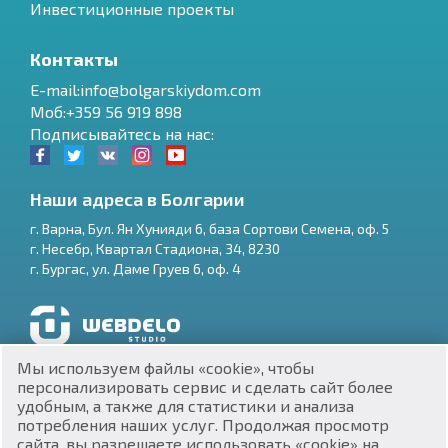
Инвестиционные проекты
Контакты
E-mail:info@bolgarskiydom.com
Моб:+359 56 919 898
Подписывайтесь на нас:
Наши адреса в Болгарии
г.
Варна
,
Бул. Ян Хунияди 6, база Сортови Семена, оф. 5
г.
Несебр
,
Квартал Стадиона, 34
,
8230
RU
г.
Бургас
,
ул. Даме Груев 6, оф. 4
€
EN
$
UA
Разработка и SEO продвижение сайтов
Мы используем файлы «cookie», чтобы
₽
PL
персонализировать сервис и сделать сайт более
удобным, а также для статистики и анализа
потребления наших услуг. Продолжая просмотр
₴
DE
сайта, вы разрешаете использовать «cookie» на