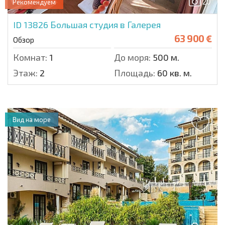
20
Рекомендуем
ID 13826
Большая студия в Галерея
63 900 €
Обзор
Комнат:
1
До моря:
500 м.
Этаж:
2
Площадь:
60 кв. м.
Вид на море