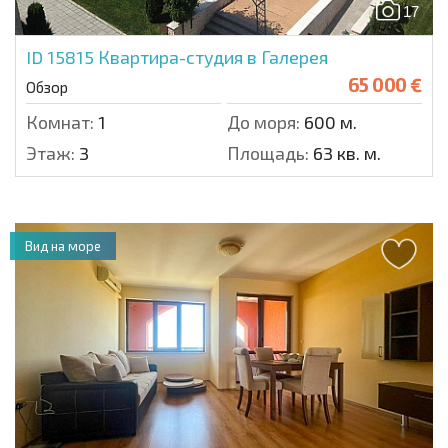
17
ID 15815
Квартира-студия в Галерея
65 000 €
Обзор
Комнат:
1
До моря:
600 м.
Этаж:
3
Площадь:
63 кв. м.
Вид на море