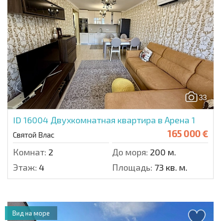
33
ID 16004
Двухкомнатная квартира в Арена 1
165 000 €
Святой Влас
Комнат:
2
До моря:
200 м.
Этаж:
4
Площадь:
73 кв. м.
Вид на море