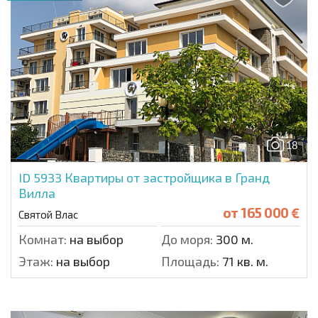
18
ID 5933
Квартиры от застройщика в Гранд
Вилла
от
165 000 €
Святой Влас
Комнат:
на выбор
До моря:
300 м.
Этаж:
на выбор
Площадь:
71 кв. м.