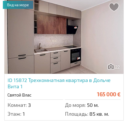
Вид на море
22
ID 15872
Трехкомнатная квартира в Дольче
Вита 1
165 000 €
Святой Влас
Комнат:
3
До моря:
50 м.
Этаж:
1
Площадь:
85 кв. м.