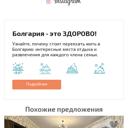
НОВАЯ МАСШТАБНАЯ ПОЛЕТНАЯ ПРОГРАММА
РАСХОДЫ ПРИ ПОКУПКЕ
ЕЖЕГОДНЫЕ РАСХОДЫ НА СОДЕРЖАНИЕ
Болгария - это ЗДОРОВО!
Узнайте, почему стоит переехать жить в
Болгарию: интересные места отдыха и
развлечения для каждого члена семьи.
Подробнее
Похожие предложения