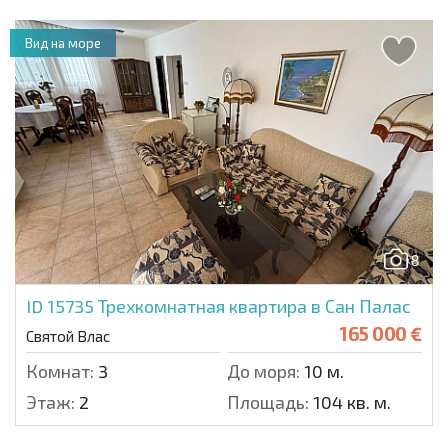
Вид на море
8
ID 15735
Трехкомнатная квартира в Сан Палас
165 000 €
Святой Влас
Комнат:
3
До моря:
10 м.
Этаж:
2
Площадь:
104 кв. м.