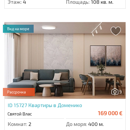
Этаж:
4
Площадь:
108 кв. м.
Вид на море
9
Рассрочка
ID 15727
Квартиры в Доменико
169 000 €
Святой Влас
Комнат:
2
До моря:
400 м.