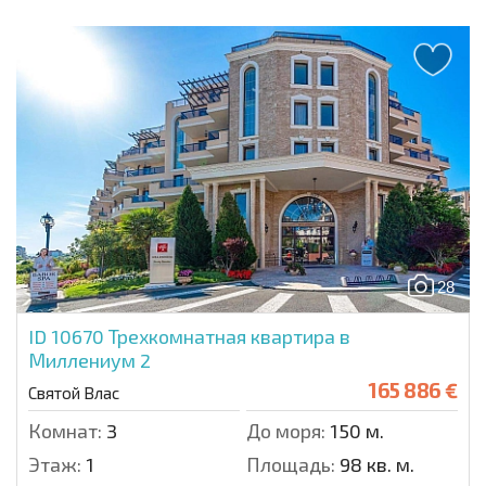
28
ID 10670
Трехкомнатная квартира в
Миллениум 2
165 886 €
Святой Влас
Комнат:
3
До моря:
150 м.
Этаж:
1
Площадь:
98 кв. м.