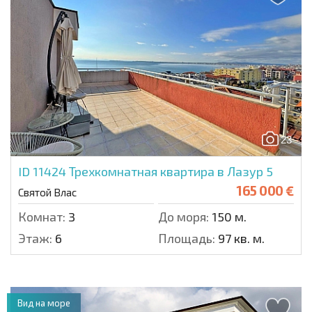
23
ID 11424
Трехкомнатная квартира в Лазур 5
165 000 €
Святой Влас
Комнат:
3
До моря:
150 м.
Этаж:
6
Площадь:
97 кв. м.
Вид на море