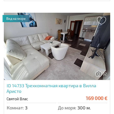
Вид на море
32
ID 14733
Трехкомнатная квартира в Вилла
Аристо
169 000 €
Святой Влас
Комнат:
3
До моря:
300 м.