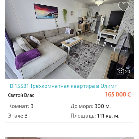
20
ID 15531
Трехкомнатная квартира в Олимп
165 000 €
Святой Влас
Комнат:
3
До моря:
300 м.
Этаж:
3
Площадь:
111 кв. м.